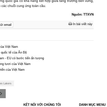
ững quốc gia có khả năng kết hợp giữa tăng trưởng bền vững,
 các chuỗi cung ứng toàn cầu.
Nguồn: TTXVN
In bài viết này
 của Việt Nam
i quốc tế của Ấn Độ
am - EU có bước tiến ấn tượng
êng tươi của Việt Nam
triển của Việt Nam
es Lakers
KẾT NỐI VỚI CHÚNG TÔI
DANH MỤC MENU