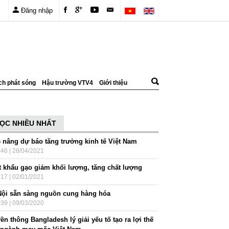
Đăng nhập
ch phát sóng
Hậu trường VTV4
Giới thiệu
ỌC NHIỀU NHẤT
 nâng dự báo tăng trưởng kinh tế Việt Nam
:46 | 28/04/2021
t khẩu gạo giảm khối lượng, tăng chất lượng
:17 | 02/01/2021
Nội sẵn sàng nguồn cung hàng hóa
:39 | 09/03/2020
ền thông Bangladesh lý giải yếu tố tạo ra lợi thế