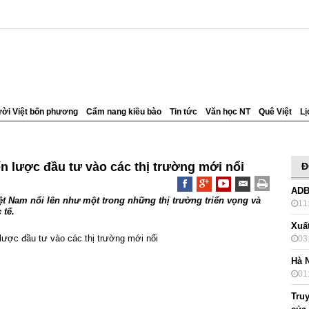
ời Việt bốn phương
Cẩm nang kiều bào
Tin tức
Văn học NT
Quê Việt
Lị
n lược đầu tư vào các thị trường mới nổi
Đ
ADB
ệt Nam nổi lên như một trong những thị trường triển vọng và
11
 tế.
Xuấ
03
Hà 
01
Truy