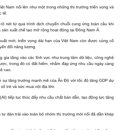
iệt Nam nổi lên như một trong những thị trường triển vọng và
 tế.
rõ nét từ quá trình dịch chuyển chuỗi cung ứng toàn cầu khi
 sản xuất chế tạo mở rộng hoạt động tại Đông Nam Á.
xuất mới, triển vọng dài hạn của Việt Nam còn được củng cố
uyển đổi năng lượng.
 gia tăng vào các lĩnh vực như trung tâm dữ liệu, công nghệ
 lược, trong đó có đất hiếm, nhằm đáp ứng nhu cầu ngày càng
hệ cao.
hận sự tăng trưởng mạnh mẽ của Ấn Độ với tốc độ tăng GDP dự
số trẻ và sức mua nội địa lớn.
o (AI) tiếp tục thúc đẩy nhu cầu chất bán dẫn, tạo động lực tăng
 tư dàn trải vào toàn bộ nhóm thị trường mới nổi đã dần khép