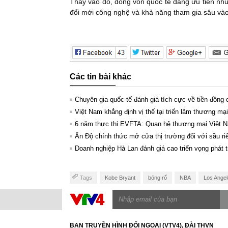
Thay vào đó, dòng vốn quốc tế đang ưu tiên nh
đổi mới công nghệ và khả năng tham gia sâu vào
Các tin bài khác
Chuyên gia quốc tế đánh giá tích cực về tiền đồng
Việt Nam khẳng định vị thế tại triển lãm thương mạ
6 năm thực thi EVFTA: Quan hệ thương mại Việt N
Ấn Độ chính thức mở cửa thị trường đối với sầu ri
Doanh nghiệp Hà Lan đánh giá cao triển vọng phát 
Tags
Kobe Bryant
bóng rổ
NBA
Los Angel
BAN TRUYỀN HÌNH ĐỐI NGOẠI (VTV4), ĐÀI THVN