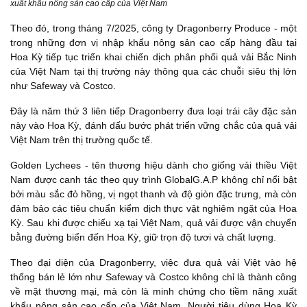
xuất khẩu nông sản cao cấp của Việt Nam
Theo đó, trong tháng 7/2025, công ty Dragonberry Produce - một
trong những đơn vị nhập khẩu nông sản cao cấp hàng đầu tại
Hoa Kỳ tiếp tục triển khai chiến dịch phân phối quả vải Bắc Ninh
của Việt Nam tại thị trường này thông qua các chuỗi siêu thị lớn
như Safeway và Costco.
Đây là năm thứ 3 liên tiếp Dragonberry đưa loại trái cây đặc sản
này vào Hoa Kỳ, đánh dấu bước phát triển vững chắc của quả vải
Việt Nam trên thị trường quốc tế.
Golden Lychees - tên thương hiệu dành cho giống vải thiều Việt
Nam được canh tác theo quy trình GlobalG.A.P không chỉ nổi bật
bởi màu sắc đỏ hồng, vị ngọt thanh và độ giòn đặc trưng, mà còn
đảm bảo các tiêu chuẩn kiểm dịch thực vật nghiêm ngặt của Hoa
Kỳ. Sau khi được chiếu xạ tại Việt Nam, quả vải được vận chuyển
bằng đường biển đến Hoa Kỳ, giữ trọn độ tươi và chất lượng.
Theo đại diện của Dragonberry, việc đưa quả vải Việt vào hệ
thống bán lẻ lớn như Safeway và Costco không chỉ là thành công
về mặt thương mại, mà còn là minh chứng cho tiềm năng xuất
khẩu nông sản cao cấp của Việt Nam. Người tiêu dùng Hoa Kỳ