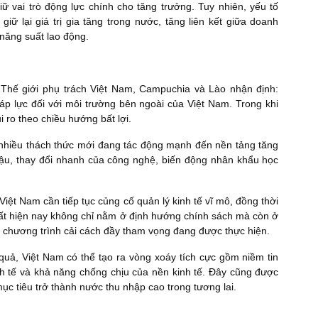
iữ vai trò động lực chính cho tăng trưởng. Tuy nhiên, yếu tố
giữ lại giá trị gia tăng trong nước, tăng liên kết giữa doanh
 năng suất lao động.
hế giới phụ trách Việt Nam, Campuchia và Lào nhận định:
áp lực đối với môi trường bên ngoài của Việt Nam. Trong khi
i ro theo chiều hướng bất lợi.
nhiều thách thức mới đang tác động mạnh đến nền tảng tăng
hậu, thay đổi nhanh của công nghệ, biến động nhân khẩu học
iệt Nam cần tiếp tục củng cố quản lý kinh tế vĩ mô, đồng thời
nhất hiện nay không chỉ nằm ở định hướng chính sách mà còn ở
rì chương trình cải cách đầy tham vọng đang được thực hiện.
quả, Việt Nam có thể tạo ra vòng xoáy tích cực gồm niềm tin
nh tế và khả năng chống chịu của nền kinh tế. Đây cũng được
mục tiêu trở thành nước thu nhập cao trong tương lai.