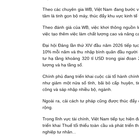
Theo các chuyên gia WB, Việt Nam đang bước vào
tâm là tinh gọn bộ máy, thúc đẩy khu vực kinh tế
Theo đánh giá của WB, việc khơi thông nguồn l
việc tạo thêm việc làm chất lượng cao và nâng c
Đại hội Đảng lần thứ XIV đầu năm 2026 tiếp tụ
10% mỗi năm và thu nhập bình quân đầu người 
tư hạ tầng khoảng 320 tỉ USD trong giai đoạn
lượng và hạ tầng số.
Chính phủ đang triển khai cuộc cải tổ hành chính
như giảm một nửa số tỉnh, bãi bỏ cấp huyện, t
công và sáp nhập nhiều bộ, ngành.
Ngoài ra, cải cách tư pháp cũng được thúc đẩy
rộng.
Trong lĩnh vực tài chính, Việt Nam tiếp tục hiện
triển khai Thuế tối thiểu toàn cầu và phát triể
nghiệp tư nhân...