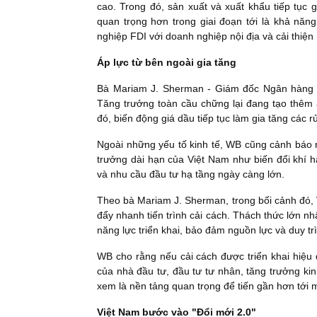
cao. Trong đó, sản xuất và xuất khẩu tiếp tục g
quan trọng hơn trong giai đoạn tới là khả năng 
nghiệp FDI với doanh nghiệp nội địa và cải thiện
Áp lực từ bên ngoài gia tăng
Bà Mariam J. Sherman - Giám đốc Ngân hàng T
Tăng trưởng toàn cầu chững lại đang tạo thêm 
đó, biến động giá dầu tiếp tục làm gia tăng các rủ
Ngoài những yếu tố kinh tế, WB cũng cảnh báo 
trưởng dài hạn của Việt Nam như biến đổi khí 
và nhu cầu đầu tư hạ tầng ngày càng lớn.
Theo bà Mariam J. Sherman, trong bối cảnh đó, V
đẩy nhanh tiến trình cải cách. Thách thức lớn 
năng lực triển khai, bảo đảm nguồn lực và duy t
WB cho rằng nếu cải cách được triển khai hiệu 
của nhà đầu tư, đầu tư tư nhân, tăng trưởng ki
xem là nền tảng quan trọng để tiến gần hơn tới 
Việt Nam bước vào "Đổi mới 2.0"