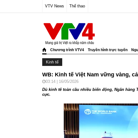
VTV News
Thể thao
Chương trình VTV4
Truyền hình trực tuyến
Ngư
Kinh tế
WB: Kinh tế Việt Nam vững vàng, cả
03:14 | 16/05/2026
Dù kinh tế toàn cầu nhiều biến động, Ngân hàng T
cực.