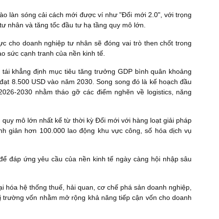
 làn sóng cải cách mới được ví như "Đổi mới 2.0", với trọng
 tư nhân và tăng tốc đầu tư hạ tầng quy mô lớn.
ực cho doanh nghiệp tư nhân sẽ đóng vai trò then chốt trong
ao sức cạnh tranh của nền kinh tế.
c tái khẳng định mục tiêu tăng trưởng GDP bình quân khoảng
đạt 8.500 USD vào năm 2030. Song song đó là kế hoạch đầu
 2026-2030 nhằm tháo gỡ các điểm nghẽn về logistics, năng
 quy mô lớn nhất kể từ thời kỳ Đổi mới với hàng loạt giải pháp
inh giản hơn 100.000 lao động khu vực công, số hóa dịch vụ
 để đáp ứng yêu cầu của nền kinh tế ngày càng hội nhập sâu
 đại hóa hệ thống thuế, hải quan, cơ chế phá sản doanh nghiệp,
n thị trường vốn nhằm mở rộng khả năng tiếp cận vốn cho doanh