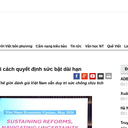
ời Việt bốn phương
Cẩm nang kiều bào
Tin tức
Văn học NT
Quê Việt
Lị
i cách quyết định sức bật dài hạn
Đ
ADB
hế giới đánh giá Việt Nam vẫn duy trì sức chống chịu tích
11
Xuấ
03
Hà 
01
Truy