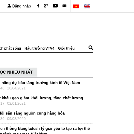
Đăng nhập
ch phát sóng
Hậu trường VTV4
Giới thiệu
ỌC NHIỀU NHẤT
 nâng dự báo tăng trưởng kinh tế Việt Nam
:46 | 28/04/2021
t khẩu gạo giảm khối lượng, tăng chất lượng
:17 | 02/01/2021
Nội sẵn sàng nguồn cung hàng hóa
:39 | 09/03/2020
ền thông Bangladesh lý giải yếu tố tạo ra lợi thế