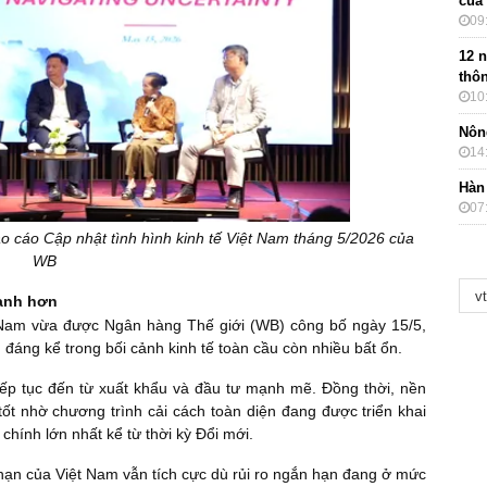
của
09
12 
thôn
10
Nôn
14
Hàn
07
áo cáo Cập nhật tình hình kinh tế Việt Nam tháng 5/2026 của
WB
hanh hơn
 Nam vừa được Ngân hàng Thế giới (WB) công bố ngày 15/5,
u đáng kể trong bối cảnh kinh tế toàn cầu còn nhiều bất ổn.
ếp tục đến từ xuất khẩu và đầu tư mạnh mẽ. Đồng thời, nền
tốt nhờ chương trình cải cách toàn diện đang được triển khai
chính lớn nhất kể từ thời kỳ Đổi mới.
 hạn của Việt Nam vẫn tích cực dù rủi ro ngắn hạn đang ở mức