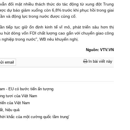
vẫn đối mặt nhiều thách thức do tác động từ xung đột Trung
ợc dự báo giảm xuống còn 6,8% trước khi phục hồi trong giai
dần và động lực trong nước được củng cố.
n tiếp tục giữ ổn định kinh tế vĩ mô, phát triển sâu hơn thị
hu hút dòng vốn FDI chất lượng cao gắn với chuyển giao công
nh nghiệp trong nước", WB nêu khuyến nghị.
Nguồn: VTV.VN
In bài viết này
am - EU có bước tiến ấn tượng
êng tươi của Việt Nam
triển của Việt Nam
ất, hiệu quả
thời khắc của một cường quốc tầm trung'