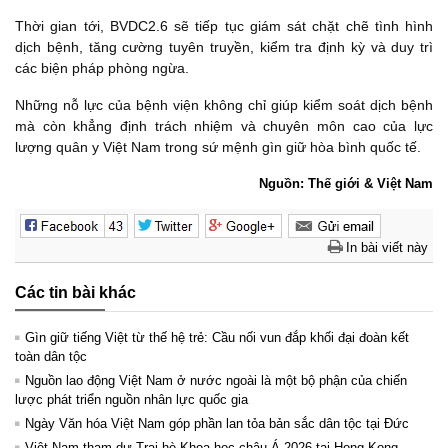
Thời gian tới, BVDC2.6 sẽ tiếp tục giám sát chặt chẽ tình hình
dịch bệnh, tăng cường tuyên truyền, kiểm tra định kỳ và duy trì
các biện pháp phòng ngừa.
Những nỗ lực của bệnh viện không chỉ giúp kiểm soát dịch bệnh
mà còn khẳng định trách nhiệm và chuyên môn cao của lực
lượng quân y Việt Nam trong sứ mệnh gìn giữ hòa bình quốc tế.
Nguồn: Thế giới & Việt Nam
In bài viết này
Các tin bài khác
Gìn giữ tiếng Việt từ thế hệ trẻ: Cầu nối vun đắp khối đại đoàn kết
toàn dân tộc
Nguồn lao động Việt Nam ở nước ngoài là một bộ phận của chiến
lược phát triển nguồn nhân lực quốc gia
Ngày Văn hóa Việt Nam góp phần lan tỏa bản sắc dân tộc tại Đức ​
Việt Nam tham dự Trại hè Khoa học châu Á 2026 tại Hong Kong