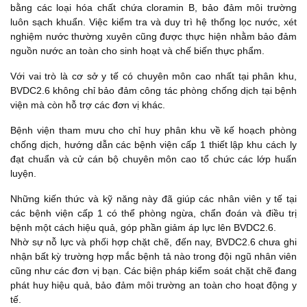
bằng các loại hóa chất chứa cloramin B, bảo đảm môi trường
luôn sạch khuẩn. Việc kiểm tra và duy trì hệ thống lọc nước, xét
nghiệm nước thường xuyên cũng được thực hiện nhằm bảo đảm
nguồn nước an toàn cho sinh hoạt và chế biến thực phẩm.
Với vai trò là cơ sở y tế có chuyên môn cao nhất tại phân khu,
BVDC2.6 không chỉ bảo đảm công tác phòng chống dịch tại bệnh
viện mà còn hỗ trợ các đơn vị khác.
Bệnh viện tham mưu cho chỉ huy phân khu về kế hoạch phòng
chống dịch, hướng dẫn các bệnh viện cấp 1 thiết lập khu cách ly
đạt chuẩn và cử cán bộ chuyên môn cao tổ chức các lớp huấn
luyện.
Những kiến thức và kỹ năng này đã giúp các nhân viên y tế tại
các bệnh viện cấp 1 có thể phòng ngừa, chẩn đoán và điều trị
bệnh một cách hiệu quả, góp phần giảm áp lực lên BVDC2.6.
Nhờ sự nỗ lực và phối hợp chặt chẽ, đến nay, BVDC2.6 chưa ghi
nhận bất kỳ trường hợp mắc bệnh tả nào trong đội ngũ nhân viên
cũng như các đơn vị bạn. Các biện pháp kiểm soát chặt chẽ đang
phát huy hiệu quả, bảo đảm môi trường an toàn cho hoạt động y
tế.