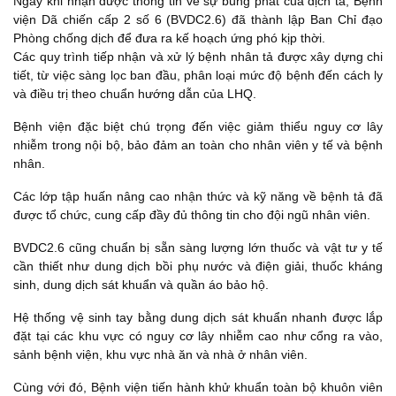
Ngay khi nhận được thông tin về sự bùng phát của dịch tả, Bệnh
viện Dã chiến cấp 2 số 6 (BVDC2.6) đã thành lập Ban Chỉ đạo
Phòng chống dịch để đưa ra kế hoạch ứng phó kịp thời.
Các quy trình tiếp nhận và xử lý bệnh nhân tả được xây dựng chi
tiết, từ việc sàng lọc ban đầu, phân loại mức độ bệnh đến cách ly
và điều trị theo chuẩn hướng dẫn của LHQ.
Bệnh viện đặc biệt chú trọng đến việc giảm thiểu nguy cơ lây
nhiễm trong nội bộ, bảo đảm an toàn cho nhân viên y tế và bệnh
nhân.
Các lớp tập huấn nâng cao nhận thức và kỹ năng về bệnh tả đã
được tổ chức, cung cấp đầy đủ thông tin cho đội ngũ nhân viên.
BVDC2.6 cũng chuẩn bị sẵn sàng lượng lớn thuốc và vật tư y tế
cần thiết như dung dịch bồi phụ nước và điện giải, thuốc kháng
sinh, dung dịch sát khuẩn và quần áo bảo hộ.
Hệ thống vệ sinh tay bằng dung dịch sát khuẩn nhanh được lắp
đặt tại các khu vực có nguy cơ lây nhiễm cao như cổng ra vào,
sảnh bệnh viện, khu vực nhà ăn và nhà ở nhân viên.
Cùng với đó, Bệnh viện tiến hành khử khuẩn toàn bộ khuôn viên