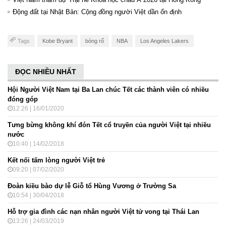
Động đất tại Nhật Bản: Cộng đồng người Việt dần ổn định
Tags
Kobe Bryant
bóng rổ
NBA
Los Angeles Lakers
ĐỌC NHIỀU NHẤT
Hội Người Việt Nam tại Ba Lan chúc Tết các thành viên có nhiều
đóng góp
12:26 | 16/01/2020
Tưng bừng không khí đón Tết cổ truyền của người Việt tại nhiều
nước
10:40 | 14/02/2018
Kết nối tấm lòng người Việt trẻ
09:20 | 07/02/2020
Đoàn kiều bào dự lễ Giỗ tổ Hùng Vương ở Trường Sa
10:54 | 30/04/2018
Hỗ trợ gia đình các nạn nhân người Việt tử vong tại Thái Lan
13:26 | 24/03/2019