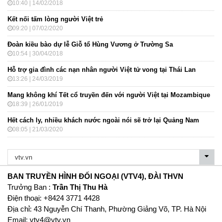
10:40 | 14/02/2018
Kết nối tấm lòng người Việt trẻ
09:20 | 07/02/2020
Đoàn kiều bào dự lễ Giỗ tổ Hùng Vương ở Trường Sa
10:54 | 30/04/2018
Hỗ trợ gia đình các nạn nhân người Việt tử vong tại Thái Lan
13:26 | 24/03/2019
Mang không khí Tết cổ truyền đến với người Việt tại Mozambique
18:39 | 26/01/2019
Hết cách ly, nhiều khách nước ngoài nói sẽ trở lại Quảng Nam
08:05 | 21/03/2020
BAN TRUYỀN HÌNH ĐỐI NGOẠI (VTV4), ĐÀI THVN
Trưởng Ban :
Trần Thị Thu Hà
Ðiện thoại: +8424 3771 4428
Địa chỉ: 43 Nguyễn Chí Thanh, Phường Giảng Võ, TP. Hà Nội
Email:
vtv4@vtv.vn