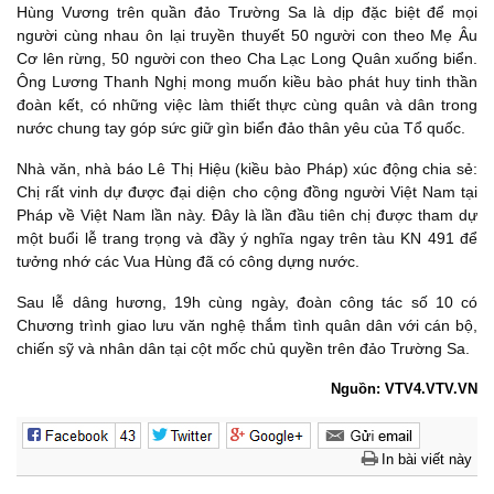
Hùng Vương trên quần đảo Trường Sa là dịp đặc biệt để mọi
người cùng nhau ôn lại truyền thuyết 50 người con theo Mẹ Âu
Cơ lên rừng, 50 người con theo Cha Lạc Long Quân xuống biển.
Ông Lương Thanh Nghị mong muốn kiều bào phát huy tinh thần
đoàn kết, có những việc làm thiết thực cùng quân và dân trong
nước chung tay góp sức giữ gìn biển đảo thân yêu của Tổ quốc.
Nhà văn, nhà báo Lê Thị Hiệu (kiều bào Pháp) xúc động chia sẻ:
Chị rất vinh dự được đại diện cho cộng đồng người Việt Nam tại
Pháp về Việt Nam lần này. Đây là lần đầu tiên chị được tham dự
một buổi lễ trang trọng và đầy ý nghĩa ngay trên tàu KN 491 để
tưởng nhớ các Vua Hùng đã có công dựng nước.
Sau lễ dâng hương, 19h cùng ngày, đoàn công tác số 10 có
Chương trình giao lưu văn nghệ thắm tình quân dân với cán bộ,
chiến sỹ và nhân dân tại cột mốc chủ quyền trên đảo Trường Sa.
Nguồn: VTV4.VTV.VN
In bài viết này