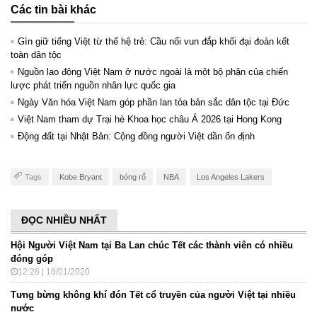
Các tin bài khác
Gìn giữ tiếng Việt từ thế hệ trẻ: Cầu nối vun đắp khối đại đoàn kết
toàn dân tộc
Nguồn lao động Việt Nam ở nước ngoài là một bộ phận của chiến
lược phát triển nguồn nhân lực quốc gia
Ngày Văn hóa Việt Nam góp phần lan tỏa bản sắc dân tộc tại Đức ​
Việt Nam tham dự Trại hè Khoa học châu Á 2026 tại Hong Kong
Động đất tại Nhật Bản: Cộng đồng người Việt dần ổn định
Tags
Kobe Bryant
bóng rổ
NBA
Los Angeles Lakers
ĐỌC NHIỀU NHẤT
Hội Người Việt Nam tại Ba Lan chúc Tết các thành viên có nhiều
đóng góp
12:26 | 16/01/2020
Tưng bừng không khí đón Tết cổ truyền của người Việt tại nhiều
nước