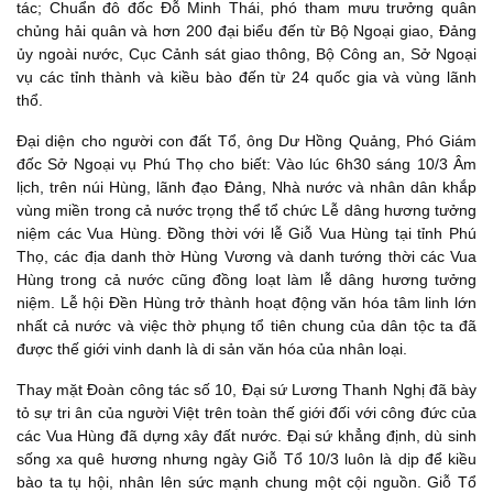
tác; Chuẩn đô đốc Đỗ Minh Thái, phó tham mưu trưởng quân
chủng hải quân và hơn 200 đại biểu đến từ Bộ Ngoại giao, Đảng
ủy ngoài nước, Cục Cảnh sát giao thông, Bộ Công an, Sở Ngoại
vụ các tỉnh thành và kiều bào đến từ 24 quốc gia và vùng lãnh
thổ.
Đại diện cho người con đất Tổ, ông Dư Hồng Quảng, Phó Giám
đốc Sở Ngoại vụ Phú Thọ cho biết: Vào lúc 6h30 sáng 10/3 Âm
lịch, trên núi Hùng, lãnh đạo Đảng, Nhà nước và nhân dân khắp
vùng miền trong cả nước trọng thể tổ chức Lễ dâng hương tưởng
niệm các Vua Hùng. Đồng thời với lễ Giỗ Vua Hùng tại tỉnh Phú
Thọ, các địa danh thờ Hùng Vương và danh tướng thời các Vua
Hùng trong cả nước cũng đồng loạt làm lễ dâng hương tưởng
niệm. Lễ hội Đền Hùng trở thành hoạt động văn hóa tâm linh lớn
nhất cả nước và việc thờ phụng tổ tiên chung của dân tộc ta đã
được thế giới vinh danh là di sản văn hóa của nhân loại.
Thay mặt Đoàn công tác số 10, Đại sứ Lương Thanh Nghị đã bày
tỏ sự tri ân của người Việt trên toàn thế giới đối với công đức của
các Vua Hùng đã dựng xây đất nước. Đại sứ khẳng định, dù sinh
sống xa quê hương nhưng ngày Giỗ Tổ 10/3 luôn là dịp để kiều
bào ta tụ hội, nhân lên sức mạnh chung một cội nguồn. Giỗ Tổ