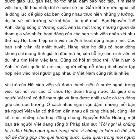
được giao lưu, gắn kết, hỗ trợ nhau đảm bảo học tập, tìm kiếm
việc làm, để hòa nhập tốt ở nước sở tại. Gắn kết ở nước ngoài sẽ
là động lực để giúp các bạn cùng nhau thực hiện những ý tưởng,
dự án về môi trường, về khí hậu…tại quê nhà. Bạn Nguyễn Tuệ
Anh, đang sống ở Vương quốc Anh là một trong những người đã
tham gia vào nhiều hoạt động của các bạn sinh viên nhận xét như
thế này:Hội Liên hiệp sinh viên tại Anh hoạt động mạnh mẽ. Các
bạn sinh viên rất nhiệt huyết. Hàng năm họ đều có hoạt động
khong chỉ mang tính giải trí đâu mà họ còn hỗ trợ cho sinh viên ví
dụ như tìm kiếm việc làm. Cũng có hội tri thức trẻ Việt Nam ở
Anh. Vì Anh quốc là nơi mọi người cũng dễ dàng di chuyển tập
hợp nên việc mọi người gặp nhau ở Việt Nam cũng rất là nhiều.
Vai trò của Hội sinh viên và đoàn thanh niên ở nước ngoài trong
việc kết nối với các tổ chức Hội đoàn trong nước đã giúp cho
người Việt trẻ có thể tham gia và làm được nhiều việc có ích đóng
góp cho quê hương. Ở cách nhau ngàn vạn dặm, nhưng mỗi bạn
trẻ người Việt vẫn có thể tìm đến nhau để cùng chia sẻ, cùng liên
kết cho những các hoạt động chung. Nguyễn Khắc Hoàng, một
bạn trẻ người Việt đang sống ở Pháp tâm sự:
“Tôi nghĩ là chúng
ta ở đâu không quá quan trọng nữa vì chúng ta luôn có thể kết
nối để đóng góp cho quê hương được. Điều quan trọng mỗi người