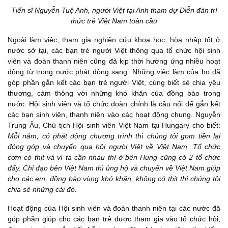
Tiến sĩ Nguyễn Tuệ Anh, người Việt tại Anh tham dự Diễn đàn trí
thức trẻ Việt Nam toàn cầu
Ngoài làm việc, tham gia nghiên cứu khoa học, hòa nhập tốt ở
nước sở tại, các bạn trẻ người Việt thông qua tổ chức hội sinh
viên và đoàn thanh niên cũng đã kịp thời hưởng ứng nhiều hoạt
động từ trong nước phát động sang. Những việc làm của họ đã
góp phần gắn kết các bạn trẻ người Việt, cùng biết sẻ chia yêu
thương, cảm thông với những khó khăn của đồng bào trong
nước. Hội sinh viên và tổ chức đoàn chính là cầu nối để gắn kết
các bạn sinh viên, thanh niên vào các hoạt động chung. Nguyễn
Trung Âu, Chủ tịch Hội sinh viên Việt Nam tại Hungary cho biết:
Mỗi năm, có phát động chương trình thì chúng tôi gom tiền lại
đóng góp và chuyển qua hội người Việt về Việt Nam. Tổ chức
cơm có thịt và vì ta cần nhau thì ở bên Hung cũng có 2 tổ chức
đấy. Chỉ đạo bên Việt Nam thì ủng hộ và chuyển về Việt Nam giúp
cho các em, đồng bào vùng khó khăn, không có thịt thì chúng tôi
chia sẻ những cái đó.
Hoạt động của Hội sinh viên và đoàn thanh niên tại các nước đã
góp phần giúp cho các bạn trẻ được tham gia vào tổ chức hội,