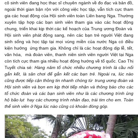
cô sinh viên đang học thạc sĩ chuyên ngành về đo đạc và bản đồ,
ngoài thời gian bận rộn với công việc học tập, vẫn tích cực tham
gia các hoạt động của Hội sinh viên toàn Liên bang Nga. Thường
xuyên tập hợp các bạn sinh viên tham gia vào các hoạt động
chung, triển khai kịp thời các kế hoạch của Trung ương Đoàn và
Hội sinh viên phát động sang, nên các bạn trẻ người Việt đang
sinh sống và học tập tại mọi vùng miền của nước Nga có điều
kiện hưởng ứng tham gia. Không chỉ là các hoạt động dịp lễ, tết,
văn hóa, mà đoàn viên, thanh niên sinh viên người Việt tại Nga
còn tích cực tham gia nhiều hoạt động hướng về tổ quốc. Cao Thị
Tuyết chia sẻ:
Hàng năm tổ chức nhiều chương trình là cầu nối
gắn kết, là sân chơi để gắn kết các bạn trẻ. Ngoài ra, lúc nào
cũng được tiếp cận thông tin nhanh chóng từ trung ương đoàn và
Hội sinh viên và bọn em kịp thời tiếp nhận và thông báo cho các
tổ chức đoàn và các bạn sinh viên như là các chương trình ủng
hộ bão lụt hay các chương trình nhân đạo, trái tim cho em. Toàn
thể sinh viên ở Nga lúc nào cũng có khoản đóng góp.