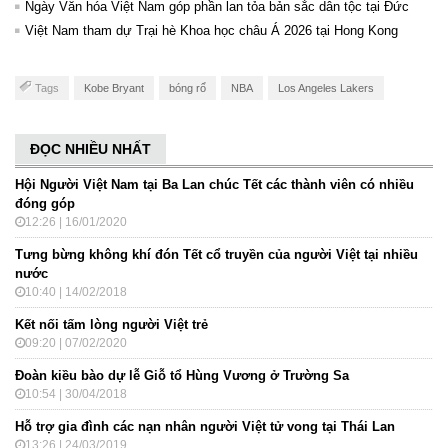
Ngày Văn hóa Việt Nam góp phần lan tỏa bản sắc dân tộc tại Đức ​
Việt Nam tham dự Trại hè Khoa học châu Á 2026 tại Hong Kong
Tags
Kobe Bryant
bóng rổ
NBA
Los Angeles Lakers
ĐỌC NHIỀU NHẤT
Hội Người Việt Nam tại Ba Lan chúc Tết các thành viên có nhiều
đóng góp
12:26 | 16/01/2020
Tưng bừng không khí đón Tết cổ truyền của người Việt tại nhiều
nước
10:40 | 14/02/2018
Kết nối tấm lòng người Việt trẻ
09:20 | 07/02/2020
Đoàn kiều bào dự lễ Giỗ tổ Hùng Vương ở Trường Sa
10:54 | 30/04/2018
Hỗ trợ gia đình các nạn nhân người Việt tử vong tại Thái Lan
13:26 | 24/03/2019