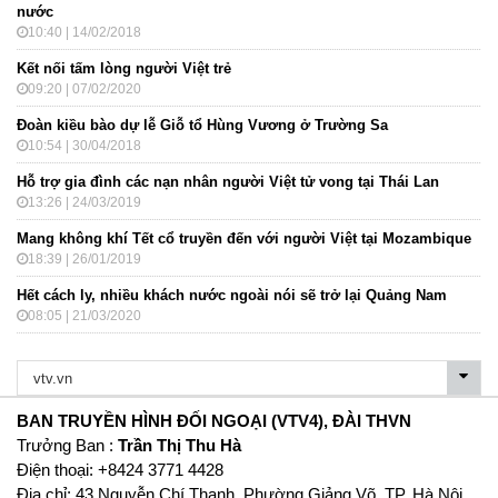
nước
10:40 | 14/02/2018
Kết nối tấm lòng người Việt trẻ
09:20 | 07/02/2020
Đoàn kiều bào dự lễ Giỗ tổ Hùng Vương ở Trường Sa
10:54 | 30/04/2018
Hỗ trợ gia đình các nạn nhân người Việt tử vong tại Thái Lan
13:26 | 24/03/2019
Mang không khí Tết cổ truyền đến với người Việt tại Mozambique
18:39 | 26/01/2019
Hết cách ly, nhiều khách nước ngoài nói sẽ trở lại Quảng Nam
08:05 | 21/03/2020
BAN TRUYỀN HÌNH ĐỐI NGOẠI (VTV4), ĐÀI THVN
Trưởng Ban :
Trần Thị Thu Hà
Ðiện thoại: +8424 3771 4428
Địa chỉ: 43 Nguyễn Chí Thanh, Phường Giảng Võ, TP. Hà Nội