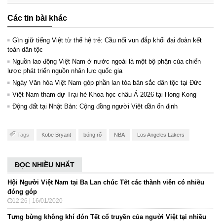
Các tin bài khác
Gìn giữ tiếng Việt từ thế hệ trẻ: Cầu nối vun đắp khối đại đoàn kết
toàn dân tộc
Nguồn lao động Việt Nam ở nước ngoài là một bộ phận của chiến
lược phát triển nguồn nhân lực quốc gia
Ngày Văn hóa Việt Nam góp phần lan tỏa bản sắc dân tộc tại Đức ​
Việt Nam tham dự Trại hè Khoa học châu Á 2026 tại Hong Kong
Động đất tại Nhật Bản: Cộng đồng người Việt dần ổn định
Tags
Kobe Bryant
bóng rổ
NBA
Los Angeles Lakers
ĐỌC NHIỀU NHẤT
Hội Người Việt Nam tại Ba Lan chúc Tết các thành viên có nhiều
đóng góp
12:26 | 16/01/2020
Tưng bừng không khí đón Tết cổ truyền của người Việt tại nhiều