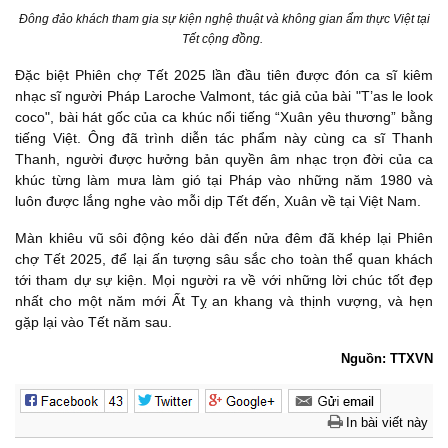
Đông đảo khách tham gia sự kiện nghệ thuật và không gian ẩm thực Việt tại
Tết cộng đồng.
Đặc biệt Phiên chợ Tết 2025 lần đầu tiên được đón ca sĩ kiêm
nhạc sĩ người Pháp Laroche Valmont, tác giả của bài "T’as le look
coco", bài hát gốc của ca khúc nổi tiếng “Xuân yêu thương” bằng
tiếng Việt. Ông đã trình diễn tác phẩm này cùng ca sĩ Thanh
Thanh, người được hưởng bản quyền âm nhạc trọn đời của ca
khúc từng làm mưa làm gió tại Pháp vào những năm 1980 và
luôn được lắng nghe vào mỗi dịp Tết đến, Xuân về tại Việt Nam.
Màn khiêu vũ sôi động kéo dài đến nửa đêm đã khép lại Phiên
chợ Tết 2025, để lại ấn tượng sâu sắc cho toàn thể quan khách
tới tham dự sự kiện. Mọi người ra về với những lời chúc tốt đẹp
nhất cho một năm mới Ất Tỵ an khang và thịnh vượng, và hẹn
gặp lại vào Tết năm sau.
Nguồn: TTXVN
In bài viết này