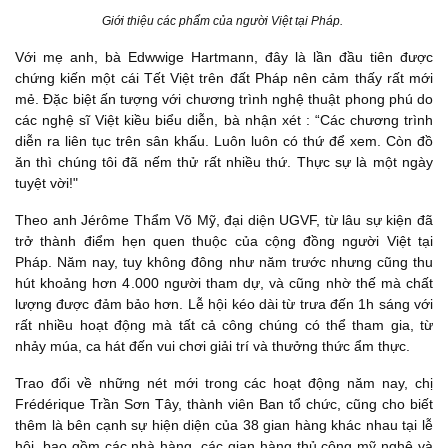
Giới thiệu các phẩm của người Việt tại Pháp.
Với mẹ anh, bà Edwwige Hartmann, đây là lần đầu tiên được
chứng kiến một cái Tết Việt trên đất Pháp nên cảm thấy rất mới
mẻ. Đặc biệt ấn tượng với chương trình nghệ thuật phong phú do
các nghệ sĩ Việt kiều biểu diễn, bà nhận xét : “Các chương trình
diễn ra liên tục trên sân khấu. Luôn luôn có thứ để xem. Còn đồ
ăn thì chúng tôi đã nếm thử rất nhiều thứ. Thực sự là một ngày
tuyệt vời!"
Theo anh Jérôme Thẩm Võ Mỹ, đại diện UGVF, từ lâu sự kiện đã
trở thành điểm hẹn quen thuộc của cộng đồng người Việt tại
Pháp. Năm nay, tuy không đông như năm trước nhưng cũng thu
hút khoảng hơn 4.000 người tham dự, và cũng nhờ thế mà chất
lượng được đảm bảo hơn. Lễ hội kéo dài từ trưa đến 1h sáng với
rất nhiều hoạt động mà tất cả công chúng có thể tham gia, từ
nhảy múa, ca hát đến vui chơi giải trí và thưởng thức ẩm thực.
Trao đổi về những nét mới trong các hoạt động năm nay, chị
Frédérique Trần Sơn Tây, thành viên Ban tổ chức, cũng cho biết
thêm là bên cạnh sự hiện diện của 38 gian hàng khác nhau tại lễ
hội, bao gồm các nhà hàng, các gian hàng thủ công mỹ nghệ và