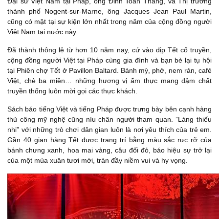
Đại sứ Việt Nam tại Pháp, ông Đinh Toàn Thắng, và Thị trưởng
thành phố Nogent-sur-Marne, ông Jacques Jean Paul Martin,
cũng có mặt tại sự kiện lớn nhất trong năm của cộng đồng người
Việt Nam tại nước này.
Đã thành thông lệ từ hơn 10 năm nay, cứ vào dịp Tết cổ truyền,
cộng đồng người Việt tại Pháp cùng gia đình và bạn bè lại tụ hội
tại Phiên chợ Tết ở Pavillon Baltard. Bánh mỳ, phở, nem rán, café
Việt, chè ba miền… những hương vị ẩm thực mang đậm chất
truyền thống luôn mời gọi các thực khách.
Sách báo tiếng Việt và tiếng Pháp được trưng bày bên cạnh hàng
thủ công mỹ nghệ cũng níu chân người tham quan. ”Làng thiếu
nhi” với những trò chơi dân gian luôn là nơi yêu thích của trẻ em.
Gần 40 gian hàng Tết được trang trí bằng màu sắc rực rỡ của
bánh chưng xanh, hoa mai vàng, câu đối đỏ, báo hiệu sự trở lại
của một mùa xuân tươi mới, tràn đầy niềm vui và hy vọng.