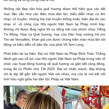
Những nét đẹp văn hóa quê hương được thể hiện qua các tiết
mục đặc sắc như các điệu múa dân tộc, biểu diễn nhạc cụ âm
nhạc cổ truyền, những bài hát truyền thống hoặc hiện đại do các
nhạc sĩ, vũ công của Hội người Việt Nam tại Pháp trình bày.
Không chỉ được lắng nghe lời ca tiếng hát của nhóm nhạc Tiếng
Tơ Đồng, Hợp ca Quê hương, hay của Dàn hợp xướng trẻ em
Tim de Versailles, khán giả còn được chứng kiến màn múa lân sôi
động và biểu diễn võ dân tộc của phái Võ Sơn Long.
Phát biểu tại sự kiện, Đại sứ Việt Nam tại Pháp Đinh Toàn Thắng
đánh giá cao nỗ lực của Hội người Việt Nam tại Pháp trong việc tổ
chức các hoạt động hướng về quê hương và gắn kết cộng đồng,
trong đó có Phiên chợ Tết 2025. Đại sứ nhấn mạnh, đây không
chỉ là dịp để gắn kết người Việt với nhau, mà còn là nơi kết nối
tình hữu nghị giữa hai dân tộc Pháp và Việt Nam.