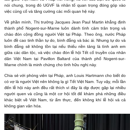
nói chung, trong đó UGVF là nhân tố quan trọng đóng góp vào
việc củng cố và tăng cường các mối quan hệ này.
Về phần mình, Thị trưởng Jacques Jean Paul Martin khẳng định
thành phố Nogent-sur-Marne luôn dành tình cảm trân trọng và
chào đón cộng đồng người Việt tại Pháp. Theo ông, nước Pháp
luôn đề cao tinh thần tự do, bình đẳng và bác ái. Nhưng tự do và
bình đẳng sẽ không tồn tại nếu thiếu nền tảng là tình anh em
giữa các dân tộc, và việc chào đón lễ hội Tết cổ truyền của nhân
dân Việt Nam tại Pavillon Baltard của thành phố Nogent-sur-
Marne chính là minh chứng cho tình hữu nghị này.
Chia sẻ với phóng viên tại Pháp, anh Louis Hartmann cho biết do
có vợ là người Việt nên không lạ gì Tết Việt Nam. Tuy vậy, mỗi lần
đến lễ hội này anh đều rất thích vì đây là dịp được gặp lại nhiều
người quen và cũng là một cơ hội tốt để khám phá những điều
khác biệt về Việt Nam, từ ẩm thực, đến không khí lễ hội và cả
không gian văn hóa.