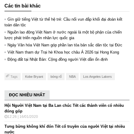
Các tin bài khác
Gìn giữ tiếng Việt từ thế hệ trẻ: Cầu nối vun đắp khối đại đoàn kết
toàn dân tộc
Nguồn lao động Việt Nam ở nước ngoài là một bộ phận của chiến
lược phát triển nguồn nhân lực quốc gia
Ngày Văn hóa Việt Nam góp phần lan tỏa bản sắc dân tộc tại Đức ​
Việt Nam tham dự Trại hè Khoa học châu Á 2026 tại Hong Kong
Động đất tại Nhật Bản: Cộng đồng người Việt dần ổn định
Tags
Kobe Bryant
bóng rổ
NBA
Los Angeles Lakers
ĐỌC NHIỀU NHẤT
Hội Người Việt Nam tại Ba Lan chúc Tết các thành viên có nhiều
đóng góp
12:26 | 16/01/2020
Tưng bừng không khí đón Tết cổ truyền của người Việt tại nhiều
nước