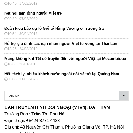
10:40 | 14/02/2018
Kết nối tấm lòng người Việt trẻ
09:20 | 07/02/2020
Đoàn kiều bào dự lễ Giỗ tổ Hùng Vương ở Trường Sa
10:54 | 30/04/2018
Hỗ trợ gia đình các nạn nhân người Việt tử vong tại Thái Lan
13:26 | 24/03/2019
Mang không khí Tết cổ truyền đến với người Việt tại Mozambique
18:39 | 26/01/2019
Hết cách ly, nhiều khách nước ngoài nói sẽ trở lại Quảng Nam
08:05 | 21/03/2020
BAN TRUYỀN HÌNH ĐỐI NGOẠI (VTV4), ĐÀI THVN
Trưởng Ban :
Trần Thị Thu Hà
Ðiện thoại: +8424 3771 4428
Địa chỉ: 43 Nguyễn Chí Thanh, Phường Giảng Võ, TP. Hà Nội