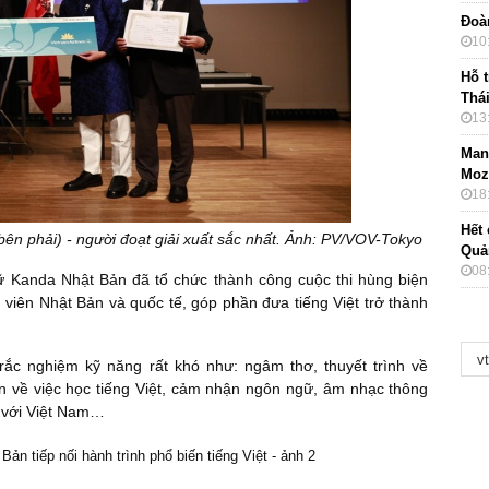
Đoà
10
Hỗ t
Thá
13
Mang
Moz
18
Hết 
bên phải) - người đoạt giải xuất sắc nhất. Ảnh: PV/VOV-Tokyo
Quả
08
gữ Kanda Nhật Bản đã tổ chức thành công cuộc thi hùng biện
h viên Nhật Bản và quốc tế, góp phần đưa tiếng Việt trở thành
trắc nghiệm kỹ năng rất khó như: ngâm thơ, thuyết trình về
 về việc học tiếng Việt, cảm nhận ngôn ngữ, âm nhạc thông
i với Việt Nam…