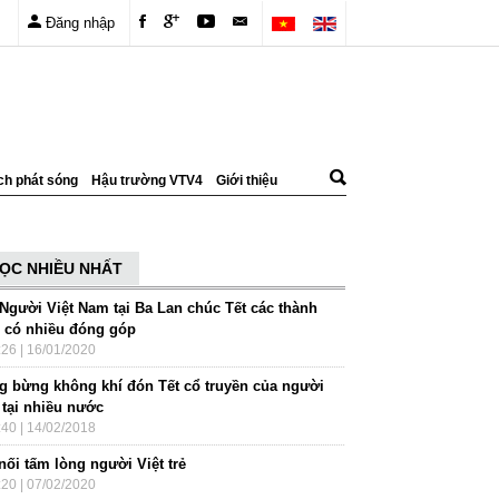
Đăng nhập
ch phát sóng
Hậu trường VTV4
Giới thiệu
ỌC NHIỀU NHẤT
 Người Việt Nam tại Ba Lan chúc Tết các thành
n có nhiều đóng góp
:26 | 16/01/2020
g bừng không khí đón Tết cổ truyền của người
 tại nhiều nước
:40 | 14/02/2018
nối tấm lòng người Việt trẻ
:20 | 07/02/2020