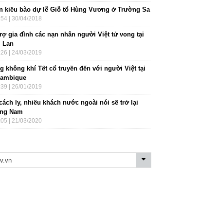
n kiều bào dự lễ Giỗ tổ Hùng Vương ở Trường Sa
:54 | 30/04/2018
rợ gia đình các nạn nhân người Việt tử vong tại
i Lan
:26 | 24/03/2019
 không khí Tết cổ truyền đến với người Việt tại
ambique
:39 | 26/01/2019
cách ly, nhiều khách nước ngoài nói sẽ trở lại
ng Nam
:05 | 21/03/2020