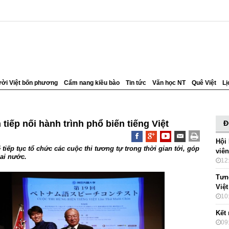
ời Việt bốn phương
Cẩm nang kiều bào
Tin tức
Văn học NT
Quê Việt
Lị
tiếp nối hành trình phổ biến tiếng Việt
Đ
Hội
iếp tục tổ chức các cuộc thi tương tự trong thời gian tới, góp
viê
ai nước.
12
Tưn
Việt
10
Kết 
09