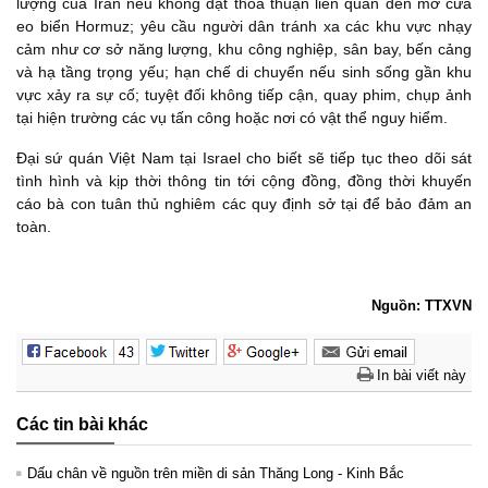
lượng của Iran nếu không đạt thỏa thuận liên quan đến mở cửa
eo biển Hormuz; yêu cầu người dân tránh xa các khu vực nhạy
cảm như cơ sở năng lượng, khu công nghiệp, sân bay, bến cảng
và hạ tầng trọng yếu; hạn chế di chuyển nếu sinh sống gần khu
vực xảy ra sự cố; tuyệt đối không tiếp cận, quay phim, chụp ảnh
tại hiện trường các vụ tấn công hoặc nơi có vật thể nguy hiểm.
Đại sứ quán Việt Nam tại Israel cho biết sẽ tiếp tục theo dõi sát
tình hình và kịp thời thông tin tới cộng đồng, đồng thời khuyến
cáo bà con tuân thủ nghiêm các quy định sở tại để bảo đảm an
toàn.
Nguồn: TTXVN
In bài viết này
Các tin bài khác
Dấu chân về nguồn trên miền di sản Thăng Long - Kinh Bắc