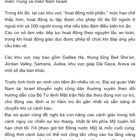
miền Trung và miền Nam Israel.
Trong khi đó, tại các khu vực “hoạt động một phần,” mức hạn chế
thấp hơn, hoạt động tụ tập được cho phép tối đa 50 người ở
ngoài trời và 100 người trong nhà nếu bảo đảm điều kiện trú ẩn.
Các cơ sở làm việc tiếp tục hoạt động theo nguyên tắc an toàn;
trong khi hoạt động giáo dục được phép tổ chức khi đáp ứng yêu
cầu bảo vệ.
Các khu vực này bao gồm Galilee Hạ, thung lũng Beit She’an,
Jordan Valley, Samaria, Judea, khu vực giáp Dải Gaza, Arava và
một số địa bàn khác.
Trước tình hình an ninh còn tiềm ẩn nhiều rủi ro, Đại sứ quán Việt
Nam tại Israel khuyến nghị công dân thường xuyên theo dõi
hướng dẫn của Bộ Tư lệnh Mặt trận Nội địa theo đúng nơi cư trú,
chủ động xác định vị trí hầm trú ẩn gần nhất và sẵn sàng di
chuyển khi có cảnh báo.
Đại sứ quán cũng đề nghị bà con nâng cao cảnh giác trong bối
cảnh nguy cơ chiến sự leo thang, nhất là khi phía Mỹ tuyên bố
hạn chót tối 7/4 (theo giờ bờ Đông nước Mỹ) là mốc cuối cùng,
đồng thời cảnh báo có thể mở rộng tấn công vào hạ tầng năng