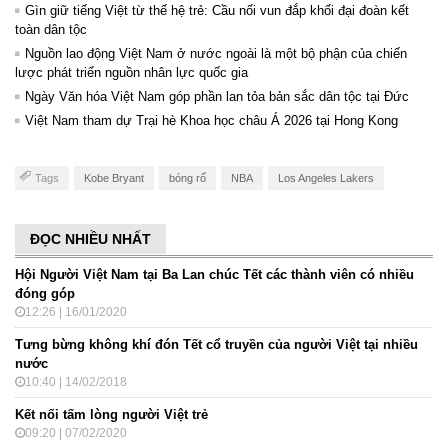
Gìn giữ tiếng Việt từ thế hệ trẻ: Cầu nối vun đắp khối đại đoàn kết
toàn dân tộc
Nguồn lao động Việt Nam ở nước ngoài là một bộ phận của chiến
lược phát triển nguồn nhân lực quốc gia
Ngày Văn hóa Việt Nam góp phần lan tỏa bản sắc dân tộc tại Đức ​
Việt Nam tham dự Trại hè Khoa học châu Á 2026 tại Hong Kong
Tags
Kobe Bryant
bóng rổ
NBA
Los Angeles Lakers
ĐỌC NHIỀU NHẤT
Hội Người Việt Nam tại Ba Lan chúc Tết các thành viên có nhiều
đóng góp
12:26 | 16/01/2020
Tưng bừng không khí đón Tết cổ truyền của người Việt tại nhiều
nước
10:40 | 14/02/2018
Kết nối tấm lòng người Việt trẻ
09:20 | 07/02/2020