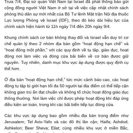
Trưa 7/4, Đại sứ quán Việt Nam tại Israel đã phát thông báo gửi
cộng đồng người Việt Nam ở sở tại về việc cập nhật chính sách
phòng thủ dân sự mới nhất của Bộ Tư lệnh Mặt trận Nội địa thuộc
Lực lượng Phòng vệ Israel (IDF), theo đó kéo dài hiệu lực của
chính sách hiện hành từ 11h ngày 7/4 đến 20h ngày 9/4.
Khung chính sách cơ bản không thay đổi và Israel vẫn duy trì cơ
chế quản lý theo 2 nhóm địa bàn gồm “hoạt động hạn chế” và
“hoạt động một phần,” với các quy định về tụ tập, giáo dục, hoạt
động nơi làm việc và đóng cửa bãi biển về cơ bản được giữ
nguyên. Tuy nhiên, danh mục khu vực áp dụng được quy định cụ
thể hơn.
Ở địa bàn “hoạt động hạn chế,” tức mức cảnh báo cao, các hoạt
động tụ tập bị giới hạn tối đa 50 người tại địa điểm có thể tiếp cận
không gian trú ẩn đạt chuẩn và không tổ chức hoạt động giáo dục
thông thường. Nơi làm việc chỉ được phép hoạt động khi đáp ứng
điều kiện an toàn, trong khi các bãi biển tiếp tục đóng cửa.
Các khu vực áp dụng bao gồm nhiều địa bàn trọng điểm như
Jerusalem; Tel Aviv-Yafo và các đô thị lân cận; Haifa; Ashdod;
Ashkelon; Beer Sheva; Eilat; cùng nhiều khu vực ở miền Bắc,