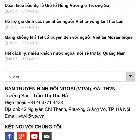
Đoàn kiều bào dự lễ Giỗ tổ Hùng Vương ở Trường Sa
10:54 | 30/04/2018
Hỗ trợ gia đình các nạn nhân người Việt tử vong tại Thái Lan
13:26 | 24/03/2019
Mang không khí Tết cổ truyền đến với người Việt tại Mozambique
18:39 | 26/01/2019
Hết cách ly, nhiều khách nước ngoài nói sẽ trở lại Quảng Nam
08:05 | 21/03/2020
BAN TRUYỀN HÌNH ĐỐI NGOẠI (VTV4), ĐÀI THVN
Trưởng Ban :
Trần Thị Thu Hà
Ðiện thoại: +8424 3771 4428
Địa chỉ: 43 Nguyễn Chí Thanh, Phường Giảng Võ, TP. Hà Nội
Email:
vtv4@vtv.vn
KẾT NỐI VỚI CHÚNG TÔI