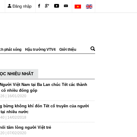
Đăng nhập
ch phát sóng
Hậu trường VTV4
Giới thiệu
ỌC NHIỀU NHẤT
 Người Việt Nam tại Ba Lan chúc Tết các thành
n có nhiều đóng góp
:26 | 16/01/2020
g bừng không khí đón Tết cổ truyền của người
 tại nhiều nước
:40 | 14/02/2018
nối tấm lòng người Việt trẻ
:20 | 07/02/2020