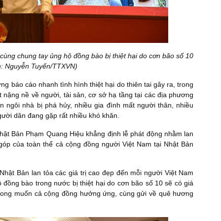
cùng chung tay ủng hộ đồng bào bị thiệt hại do cơn bão số 10
nh: Nguyễn Tuyến/TTXVN)
 báo cáo nhanh tình hình thiệt hại do thiên tai gây ra, trong
 nặng nề về người, tài sản, cơ sở hạ tầng tại các địa phương
 ngôi nhà bị phá hủy, nhiều gia đình mất người thân, nhiều
người dân đang gặp rất nhiều khó khăn.
i Nhật Bản Phạm Quang Hiệu khẳng định lễ phát động nhằm lan
 góp của toàn thể cả cộng đồng người Việt Nam tại Nhật Bản
 Nhật Bản lan tỏa các giá trị cao đẹp đến mỗi người Việt Nam
 đồng bào trong nước bị thiệt hại do cơn bão số 10 sẽ có giá
 tỏ mong muốn cả cộng đồng hưởng ứng, cùng gửi về quê hương