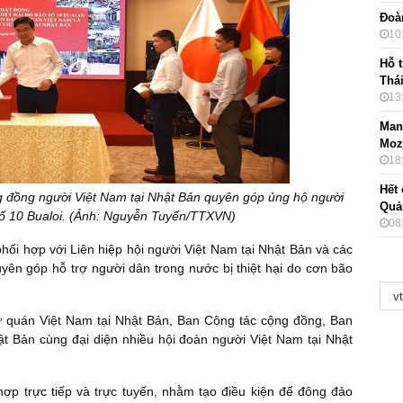
Đoà
10
Hỗ t
Thá
13
Mang
Moz
18
Hết 
g đồng người Việt Nam tại Nhật Bản quyên góp ủng hộ người
Quả
 số 10 Bualoi. (Ảnh: Nguyễn Tuyến/TTXVN)
08
hối hợp với Liên hiệp hội người Việt Nam tại Nhật Bản và các
yên góp hỗ trợ người dân trong nước bị thiệt hại do cơn bão
ứ quán Việt Nam tại Nhật Bản, Ban Công tác cộng đồng, Ban
ật Bản cùng đại diện nhiều hội đoàn người Việt Nam tại Nhật
hợp trực tiếp và trực tuyến, nhằm tạo điều kiện để đông đảo