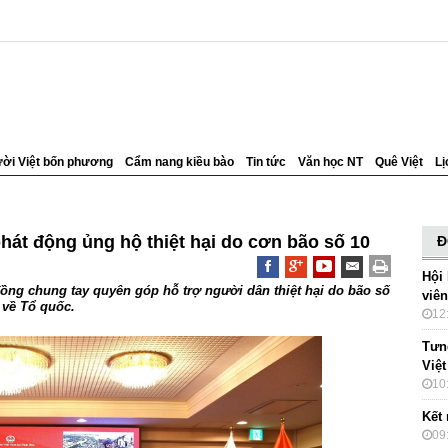
ời Việt bốn phương
Cẩm nang kiều bào
Tin tức
Văn học NT
Quê Việt
Lị
hát động ủng hộ thiệt hại do cơn bão số 10
Đ
Hội
đồng chung tay quyên góp hỗ trợ người dân thiệt hại do bão số
viê
 về Tổ quốc.
12
Tưn
Việt
10
Kết 
09