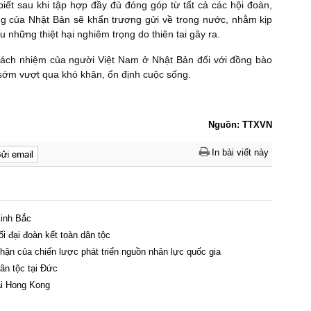
biết sau khi tập hợp đầy đủ đóng góp từ tất cả các hội đoàn,
g của Nhật Bản sẽ khẩn trương gửi về trong nước, nhằm kịp
 những thiệt hại nghiêm trọng do thiên tai gây ra.
rách nhiệm của người Việt Nam ở Nhật Bản đối với đồng bào
sớm vượt qua khó khăn, ổn định cuộc sống.
Nguồn: TTXVN
In bài viết này
Kinh Bắc
ối đại đoàn kết toàn dân tộc
ận của chiến lược phát triển nguồn nhân lực quốc gia
n tộc tại Đức ​
ại Hong Kong