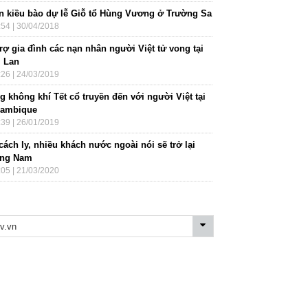
n kiều bào dự lễ Giỗ tổ Hùng Vương ở Trường Sa
:54 | 30/04/2018
rợ gia đình các nạn nhân người Việt tử vong tại
i Lan
:26 | 24/03/2019
 không khí Tết cổ truyền đến với người Việt tại
ambique
:39 | 26/01/2019
cách ly, nhiều khách nước ngoài nói sẽ trở lại
ng Nam
:05 | 21/03/2020