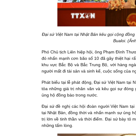
Đại sứ Việt Nam tại Nhật Bản kêu gọi cộng đồng 
Bualoi. (Ả
Phó Chủ tịch Liên hiệp hội, ông Phạm Đình Thương
đó nhấn mạnh cơn bão số 10 đã gây thiệt hại rất
khu vực Bắc Bộ và Bắc Trung Bộ, với hàng ngàn
người mất đi tài sản và sinh kế, cuộc sống của 
Phát biểu tại lễ phát động, Đại sứ Việt Nam tạ
tỏa những giá trị nhân văn và kêu gọi sự đóng
ủng hộ đồng bào trong nước.
Đại sứ đề nghị các hội đoàn người Việt Nam tại
tại Nhật Bản, đồng thời và nhấn mạnh sự ủng hộ
trị lớn về tinh thần và thời điểm. Đại sứ bày
những tấm lòng.