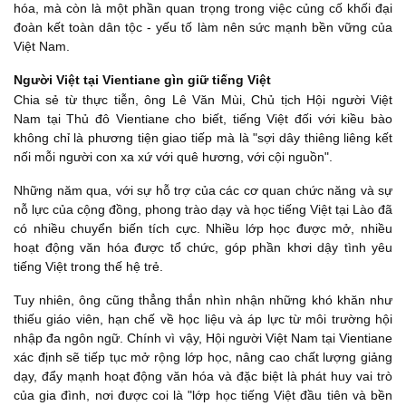
hóa, mà còn là một phần quan trọng trong việc củng cố khối đại
đoàn kết toàn dân tộc - yếu tố làm nên sức mạnh bền vững của
Việt Nam.
Người Việt tại Vientiane gìn giữ tiếng Việt
Chia sẻ từ thực tiễn, ông Lê Văn Mùi, Chủ tịch Hội người Việt
Nam tại Thủ đô Vientiane cho biết, tiếng Việt đối với kiều bào
không chỉ là phương tiện giao tiếp mà là "sợi dây thiêng liêng kết
nối mỗi người con xa xứ với quê hương, với cội nguồn".
Những năm qua, với sự hỗ trợ của các cơ quan chức năng và sự
nỗ lực của cộng đồng, phong trào dạy và học tiếng Việt tại Lào đã
có nhiều chuyển biến tích cực. Nhiều lớp học được mở, nhiều
hoạt động văn hóa được tổ chức, góp phần khơi dậy tình yêu
tiếng Việt trong thế hệ trẻ.
Tuy nhiên, ông cũng thẳng thắn nhìn nhận những khó khăn như
thiếu giáo viên, hạn chế về học liệu và áp lực từ môi trường hội
nhập đa ngôn ngữ. Chính vì vậy, Hội người Việt Nam tại Vientiane
xác định sẽ tiếp tục mở rộng lớp học, nâng cao chất lượng giảng
dạy, đẩy mạnh hoạt động văn hóa và đặc biệt là phát huy vai trò
của gia đình, nơi được coi là "lớp học tiếng Việt đầu tiên và bền