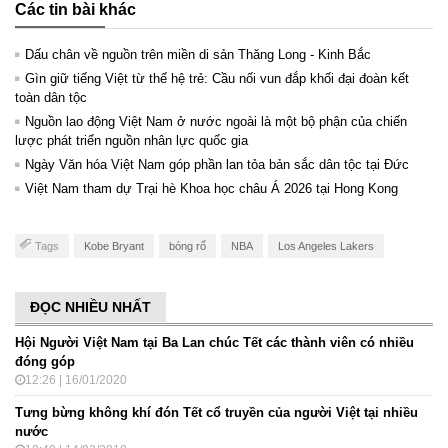
Các tin bài khác
Dấu chân về nguồn trên miền di sản Thăng Long - Kinh Bắc
Gìn giữ tiếng Việt từ thế hệ trẻ: Cầu nối vun đắp khối đại đoàn kết
toàn dân tộc
Nguồn lao động Việt Nam ở nước ngoài là một bộ phận của chiến
lược phát triển nguồn nhân lực quốc gia
Ngày Văn hóa Việt Nam góp phần lan tỏa bản sắc dân tộc tại Đức ​
Việt Nam tham dự Trại hè Khoa học châu Á 2026 tại Hong Kong
Tags
Kobe Bryant
bóng rổ
NBA
Los Angeles Lakers
ĐỌC NHIỀU NHẤT
Hội Người Việt Nam tại Ba Lan chúc Tết các thành viên có nhiều
đóng góp
12:26 | 16/01/2020
Tưng bừng không khí đón Tết cổ truyền của người Việt tại nhiều
nước