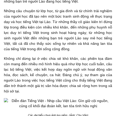
những bạn trẻ người Lào đang học tiếng Việt.
Những câu chuyện từ lớp học, từ gia đình và từ chính trải nghiệm
của người học đã tạo nên một bức tranh sinh động về thực trạng
dạy và học tiếng Việt tại Lào. Từ những thầy cô giáo kiên trì đứng
lớp trong điều kiện còn nhiều khó khăn, đến những phụ huynh nỗ
lực duy trì tiếng Việt trong sinh hoạt hàng ngày; từ những học
sinh người Việt đến những bạn trẻ người Lào say mê học tiếng
Việt, tất cả đã cho thấy sức sống tự nhiên và khả năng lan tỏa
của tiếng Việt trong đời sống cộng đồng.
Không chỉ dừng lại ở việc chia sẻ khó khăn, các phiên tọa đàm
còn mang đến nhiều mô hình hiệu quả như lớp học cuối tuần, câu
lạc bộ tiếng Việt, việc kết hợp dạy ngôn ngữ với hoạt động văn
hóa, đọc sách, kể chuyện, ca hát. Đáng chú ý, sự tham gia của
người Lào trong việc học tiếng Việt cũng cho thấy tiếng Việt đang
dần trở thành một giá trị văn hóa được chia sẻ rộng hơn trong xã
hội sở tại.
Các đại biểu chụp ảnh lưu niệm. (Ảnh: Chu Văn)