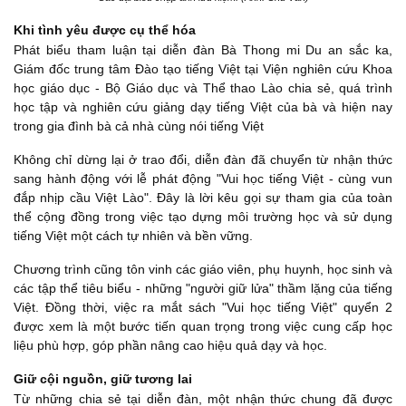
Khi tình yêu được cụ thể hóa
Phát biểu tham luận tại diễn đàn Bà Thong mi Du an sắc ka,
Giám đốc trung tâm Đào tạo tiếng Việt tại Viện nghiên cứu Khoa
học giáo dục - Bộ Giáo dục và Thể thao Lào chia sẻ, quá trình
học tập và nghiên cứu giảng dạy tiếng Việt của bà và hiện nay
trong gia đình bà cả nhà cùng nói tiếng Việt
Không chỉ dừng lại ở trao đổi, diễn đàn đã chuyển từ nhận thức
sang hành động với lễ phát động "Vui học tiếng Việt - cùng vun
đắp nhịp cầu Việt Lào". Đây là lời kêu gọi sự tham gia của toàn
thể cộng đồng trong việc tạo dựng môi trường học và sử dụng
tiếng Việt một cách tự nhiên và bền vững.
Chương trình cũng tôn vinh các giáo viên, phụ huynh, học sinh và
các tập thể tiêu biểu - những "người giữ lửa" thầm lặng của tiếng
Việt. Đồng thời, việc ra mắt sách "Vui học tiếng Việt" quyển 2
được xem là một bước tiến quan trọng trong việc cung cấp học
liệu phù hợp, góp phần nâng cao hiệu quả dạy và học.
Giữ cội nguồn, giữ tương lai
Từ những chia sẻ tại diễn đàn, một nhận thức chung đã được