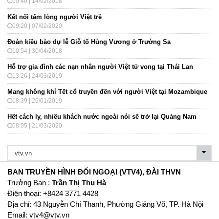
10:40 | 14/02/2018
Kết nối tấm lòng người Việt trẻ
09:20 | 07/02/2020
Đoàn kiều bào dự lễ Giỗ tổ Hùng Vương ở Trường Sa
10:54 | 30/04/2018
Hỗ trợ gia đình các nạn nhân người Việt tử vong tại Thái Lan
13:26 | 24/03/2019
Mang không khí Tết cổ truyền đến với người Việt tại Mozambique
18:39 | 26/01/2019
Hết cách ly, nhiều khách nước ngoài nói sẽ trở lại Quảng Nam
08:05 | 21/03/2020
BAN TRUYỀN HÌNH ĐỐI NGOẠI (VTV4), ĐÀI THVN
Trưởng Ban :
Trần Thị Thu Hà
Ðiện thoại: +8424 3771 4428
Địa chỉ: 43 Nguyễn Chí Thanh, Phường Giảng Võ, TP. Hà Nội
Email:
vtv4@vtv.vn