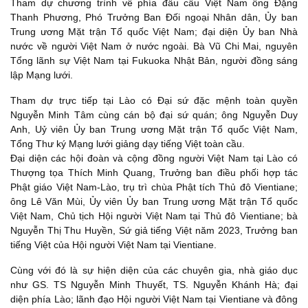
Tham dự chương trình về phía đầu cầu Việt Nam ông Đặng
Thanh Phương, Phó Trưởng Ban Đối ngoại Nhân dân, Ủy ban
Trung ương Mặt trận Tổ quốc Việt Nam; đại diện Ủy ban Nhà
nước về người Việt Nam ở nước ngoài. Bà Vũ Chi Mai, nguyên
Tổng lãnh sự Việt Nam tại Fukuoka Nhật Bản, người đồng sáng
lập Mạng lưới.
Tham dự trực tiếp tại Lào có Đại sứ đặc mệnh toàn quyền
Nguyễn Minh Tâm cùng cán bộ đại sứ quán; ông Nguyễn Duy
Anh, Uỷ viên Ủy ban Trung ương Mặt trận Tổ quốc Việt Nam,
Tổng Thư ký Mạng lưới giảng dạy tiếng Việt toàn cầu.
Đại diện các hội đoàn và cộng đồng người Việt Nam tại Lào có
Thượng tọa Thích Minh Quang, Trưởng ban điều phối hợp tác
Phật giáo Việt Nam-Lào, trụ trì chùa Phật tích Thủ đô Vientiane;
ông Lê Văn Mùi, Ủy viên Ủy ban Trung ương Mặt trận Tổ quốc
Việt Nam, Chủ tịch Hội người Việt Nam tại Thủ đô Vientiane; bà
Nguyễn Thị Thu Huyền, Sứ giả tiếng Việt năm 2023, Trưởng ban
tiếng Việt của Hội người Việt Nam tại Vientiane.
Cùng với đó là sự hiện diện của các chuyên gia, nhà giáo dục
như GS. TS Nguyễn Minh Thuyết, TS. Nguyễn Khánh Hà; đại
diện phía Lào; lãnh đạo Hội người Việt Nam tại Vientiane và đông