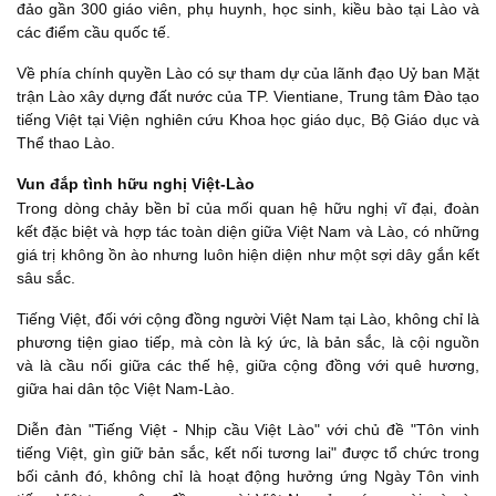
đảo gần 300 giáo viên, phụ huynh, học sinh, kiều bào tại Lào và
các điểm cầu quốc tế.
Về phía chính quyền Lào có sự tham dự của lãnh đạo Uỷ ban Mặt
trận Lào xây dựng đất nước của TP. Vientiane, Trung tâm Đào tạo
tiếng Việt tại Viện nghiên cứu Khoa học giáo dục, Bộ Giáo dục và
Thể thao Lào.
Vun đắp tình hữu nghị Việt-Lào
Trong dòng chảy bền bỉ của mối quan hệ hữu nghị vĩ đại, đoàn
kết đặc biệt và hợp tác toàn diện giữa Việt Nam và Lào, có những
giá trị không ồn ào nhưng luôn hiện diện như một sợi dây gắn kết
sâu sắc.
Tiếng Việt, đối với cộng đồng người Việt Nam tại Lào, không chỉ là
phương tiện giao tiếp, mà còn là ký ức, là bản sắc, là cội nguồn
và là cầu nối giữa các thế hệ, giữa cộng đồng với quê hương,
giữa hai dân tộc Việt Nam-Lào.
Diễn đàn "Tiếng Việt - Nhịp cầu Việt Lào" với chủ đề "Tôn vinh
tiếng Việt, gìn giữ bản sắc, kết nối tương lai" được tổ chức trong
bối cảnh đó, không chỉ là hoạt động hưởng ứng Ngày Tôn vinh