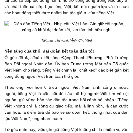
tại Lào sẽ tiếp tục đồng hành, hỗ trợ cộng đồng trong việc duy trì
và phát triển các lớp học tiếng Việt, kết nối nguồn lực và tổ chức
các hoạt động thiết thực nhằm lan tỏa giá trị của tiếng Việt.
Tiết mục văn nghệ. (Ảnh: Chu Văn)
Nền tảng của khối đại đoàn kết toàn dân tộc
Ở góc độ đại đoàn kết, ông Đặng Thanh Phương, Phó Trưởng
Ban Đối ngoại Nhân dân, Ủy ban Trung ương Mặt trận Tổ quốc
Việt Nam cho rằng, tiếng Việt chính là "chất keo" đặc biệt gắn kết
cộng đồng người Việt trên toàn thế giới.
Theo ông, với hơn 6 triệu người Việt Nam sinh sống ở nước
ngoài, tiếng Việt là cầu nối để các thế hệ người Việt tìm về cội
nguồn, giữ vững bản sắc dân tộc trong bối cảnh hội nhập. "Tiếng
Việt không chỉ là công cụ giao tiếp, mà là linh hồn, là căn cước
văn hóa, là điểm tựa để bảo vệ sự đoàn kết, thống nhất của dân
tộc Việt Nam", ông nhấn mạnh.
Từ góc nhìn này, việc gìn giữ tiếng Việt không chỉ là nhiệm vụ văn