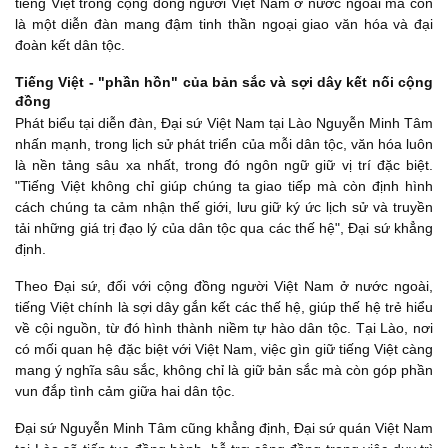
tiếng Việt trong cộng đồng người Việt Nam ở nước ngoài mà còn
là một diễn đàn mang đậm tinh thần ngoại giao văn hóa và đại
đoàn kết dân tộc.
Tiếng Việt - "phần hồn" của bản sắc và sợi dây kết nối cộng
đồng
Phát biểu tại diễn đàn, Đại sứ Việt Nam tại Lào Nguyễn Minh Tâm
nhấn mạnh, trong lịch sử phát triển của mỗi dân tộc, văn hóa luôn
là nền tảng sâu xa nhất, trong đó ngôn ngữ giữ vị trí đặc biệt.
"Tiếng Việt không chỉ giúp chúng ta giao tiếp mà còn định hình
cách chúng ta cảm nhận thế giới, lưu giữ ký ức lịch sử và truyền
tải những giá trị đạo lý của dân tộc qua các thế hệ", Đại sứ khẳng
định.
Theo Đại sứ, đối với cộng đồng người Việt Nam ở nước ngoài,
tiếng Việt chính là sợi dây gắn kết các thế hệ, giúp thế hệ trẻ hiểu
về cội nguồn, từ đó hình thành niềm tự hào dân tộc. Tại Lào, nơi
có mối quan hệ đặc biệt với Việt Nam, việc gìn giữ tiếng Việt càng
mang ý nghĩa sâu sắc, không chỉ là giữ bản sắc mà còn góp phần
vun đắp tình cảm giữa hai dân tộc.
Đại sứ Nguyễn Minh Tâm cũng khẳng định, Đại sứ quán Việt Nam