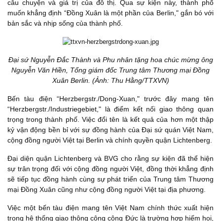
câu chuyện và giá trị của đô thị. Qua sự kiện này, thành phố
muốn khẳng định “Đồng Xuân là một phần của Berlin," gắn bó với
bản sắc và nhịp sống của thành phố.
Đại sứ Nguyễn Đắc Thành và Phu nhân tặng hoa chúc mừng ông
Nguyễn Văn Hiền, Tổng giám đốc Trung tâm Thương mại Đồng
Xuân Berlin. (Ảnh: Thu Hằng/TTXVN)
Bến tàu điện “Herzbergstr./Dong-Xuan," trước đây mang tên
“Herzbergstr./Industriegebiet," là điểm kết nối giao thông quan
trọng trong thành phố. Việc đổi tên là kết quả của hơn một thập
kỷ vận động bền bỉ với sự đồng hành của Đại sứ quán Việt Nam,
cộng đồng người Việt tại Berlin và chính quyền quận Lichtenberg.
Đại diện quận Lichtenberg và BVG cho rằng sự kiện đã thể hiện
sự trân trọng đối với cộng đồng người Việt, đồng thời khẳng định
sẽ tiếp tục đồng hành cùng sự phát triển của Trung tâm Thương
mại Đồng Xuân cũng như cộng đồng người Việt tại địa phương.
Việc một bến tàu điện mang tên Việt Nam chính thức xuất hiện
trong hệ thống giao thông công cộng Đức là trường hợp hiếm hoi,