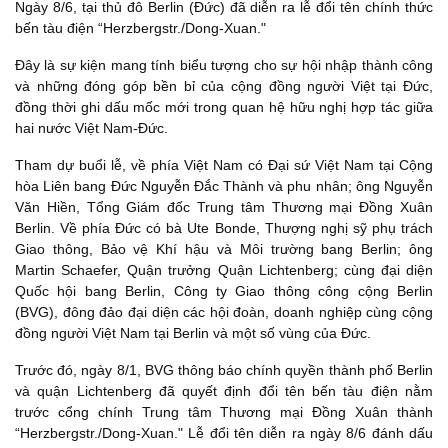
Ngày 8/6, tại thủ đô Berlin (Đức) đã diễn ra lễ đổi tên chính thức
bến tàu điện “Herzbergstr./Dong-Xuan."
Đây là sự kiện mang tính biểu tượng cho sự hội nhập thành công
và những đóng góp bền bỉ của cộng đồng người Việt tại Đức,
đồng thời ghi dấu mốc mới trong quan hệ hữu nghị hợp tác giữa
hai nước Việt Nam-Đức.
Tham dự buổi lễ, về phía Việt Nam có Đại sứ Việt Nam tại Cộng
hòa Liên bang Đức Nguyễn Đắc Thành và phu nhân; ông Nguyễn
Văn Hiền, Tổng Giám đốc Trung tâm Thương mại Đồng Xuân
Berlin. Về phía Đức có bà Ute Bonde, Thượng nghị sỹ phụ trách
Giao thông, Bảo vệ Khí hậu và Môi trường bang Berlin; ông
Martin Schaefer, Quận trưởng Quận Lichtenberg; cùng đại diện
Quốc hội bang Berlin, Công ty Giao thông công cộng Berlin
(BVG), đông đảo đại diện các hội đoàn, doanh nghiệp cùng cộng
đồng người Việt Nam tại Berlin và một số vùng của Đức.
Trước đó, ngày 8/1, BVG thông báo chính quyền thành phố Berlin
và quận Lichtenberg đã quyết định đổi tên bến tàu điện nằm
trước cổng chính Trung tâm Thương mại Đồng Xuân thành
“Herzbergstr./Dong-Xuan." Lễ đổi tên diễn ra ngày 8/6 đánh dấu