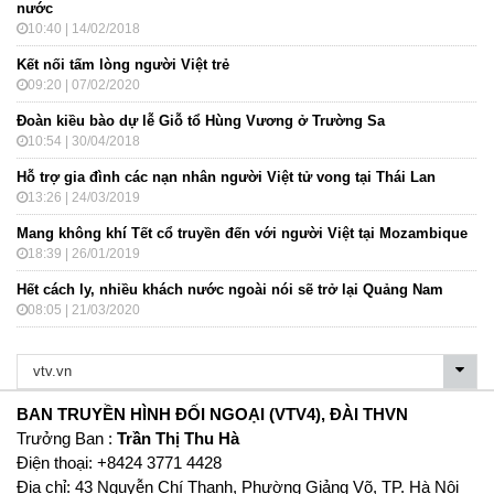
nước
10:40 | 14/02/2018
Kết nối tấm lòng người Việt trẻ
09:20 | 07/02/2020
Đoàn kiều bào dự lễ Giỗ tổ Hùng Vương ở Trường Sa
10:54 | 30/04/2018
Hỗ trợ gia đình các nạn nhân người Việt tử vong tại Thái Lan
13:26 | 24/03/2019
Mang không khí Tết cổ truyền đến với người Việt tại Mozambique
18:39 | 26/01/2019
Hết cách ly, nhiều khách nước ngoài nói sẽ trở lại Quảng Nam
08:05 | 21/03/2020
BAN TRUYỀN HÌNH ĐỐI NGOẠI (VTV4), ĐÀI THVN
Trưởng Ban :
Trần Thị Thu Hà
Ðiện thoại: +8424 3771 4428
Địa chỉ: 43 Nguyễn Chí Thanh, Phường Giảng Võ, TP. Hà Nội