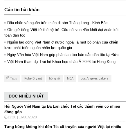
Các tin bài khác
Dấu chân về nguồn trên miền di sản Thăng Long - Kinh Bắc
Gìn giữ tiếng Việt từ thế hệ trẻ: Cầu nối vun đắp khối đại đoàn kết
toàn dân tộc
Nguồn lao động Việt Nam ở nước ngoài là một bộ phận của chiến
lược phát triển nguồn nhân lực quốc gia
Ngày Văn hóa Việt Nam góp phần lan tỏa bản sắc dân tộc tại Đức ​
Việt Nam tham dự Trại hè Khoa học châu Á 2026 tại Hong Kong
Tags
Kobe Bryant
bóng rổ
NBA
Los Angeles Lakers
ĐỌC NHIỀU NHẤT
Hội Người Việt Nam tại Ba Lan chúc Tết các thành viên có nhiều
đóng góp
12:26 | 16/01/2020
Tưng bừng không khí đón Tết cổ truyền của người Việt tại nhiều