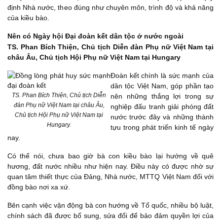
định Nhà nước, theo đúng như chuyên môn, trình độ và khả năng
của kiều bào.
Nên có Ngày hội Đại đoàn kết dân tộc ở nước ngoài
TS. Phan Bích Thiện, Chủ tịch Diễn đàn Phụ nữ Việt Nam tại
châu Âu, Chủ tịch Hội Phụ nữ Việt Nam tại Hungary
Đoàn kết chính là sức mạnh của
dân tộc Việt Nam, góp phần tạo
TS. Phan Bích Thiện, Chủ tịch Diễn
nên những thắng lợi trong sự
đàn Phụ nữ Việt Nam tại châu Âu,
nghiệp đấu tranh giải phóng đất
Chủ tịch Hội Phụ nữ Việt Nam tại
nước trước đây và những thành
Hungary.
tựu trong phát triển kinh tế ngày
nay.
Có thể nói, chưa bao giờ bà con kiều bào lại hướng về quê
hương, đất nước nhiều như hiện nay. Điều này có được nhờ sự
quan tâm thiết thực của Đảng, Nhà nước, MTTQ Việt Nam đối với
đồng bào nơi xa xứ.
Bên cạnh việc vận động bà con hướng về Tổ quốc, nhiều bộ luật,
chính sách đã được bổ sung, sửa đổi để bảo đảm quyền lợi của