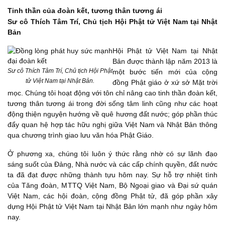
Tinh thần của đoàn kết, tương thân tương ái
Sư cô Thích Tâm Trí, Chủ tịch Hội Phật tử Việt Nam tại Nhật
Bản
Hội Phật tử Việt Nam tại Nhật
Bản được thành lập năm 2013 là
Sư cô Thích Tâm Trí, Chủ tịch Hội Phật
một bước tiến mới của cộng
tử Việt Nam tại Nhật Bản.
đồng Phật giáo ở xứ sở Mặt trời
mọc. Chúng tôi hoạt động với tôn chỉ nâng cao tinh thần đoàn kết,
tương thân tương ái trong đời sống tâm linh cũng như các hoạt
động thiện nguyện hướng về quê hương đất nước; góp phần thúc
đẩy quan hệ hợp tác hữu nghị giữa Việt Nam và Nhật Bản thông
qua chương trình giao lưu văn hóa Phật Giáo.
Ở phương xa, chúng tôi luôn ý thức rằng nhờ có sự lãnh đạo
sáng suốt của Đảng, Nhà nước và các cấp chính quyền, đất nước
ta đã đạt được những thành tựu hôm nay. Sự hỗ trợ nhiệt tình
của Tăng đoàn, MTTQ Việt Nam, Bộ Ngoại giao và Đại sứ quán
Việt Nam, các hội đoàn, cộng đồng Phật tử, đã góp phần xây
dựng Hội Phật tử Việt Nam tại Nhật Bản lớn mạnh như ngày hôm
nay.