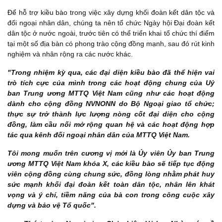
Để hỗ trợ kiều bào trong việc xây dựng khối đoàn kết dân tộc và
đối ngoại nhân dân, chúng ta nên tổ chức Ngày hội Đại đoàn kết
dân tộc ở nước ngoài, trước tiên có thể triển khai tổ chức thí điểm
tại một số địa bàn có phong trào cộng đồng mạnh, sau đó rút kinh
nghiệm và nhân rộng ra các nước khác.
"Trong nhiệm kỳ qua, các đại diện kiều bào đã thể hiện vai
trò tích cực của mình trong các hoạt động chung của Uỷ
ban Trung ương MTTQ Việt Nam cũng như các hoạt động
dành cho cộng đồng NVNONN do Bộ Ngoại giao tổ chức;
thực sự trở thành lực lượng nòng cốt đại diện cho cộng
đồng, làm cầu nối mở rộng quan hệ và các hoạt động hợp
tác qua kênh đối ngoại nhân dân của MTTQ Việt Nam.
Tôi mong muốn trên cương vị mới là Ủy viên Ủy ban Trung
ương MTTQ Việt Nam khóa X, các kiều bào sẽ tiếp tục động
viên cộng đồng cùng chung sức, đồng lòng nhằm phát huy
sức mạnh khối đại đoàn kết toàn dân tộc, nhân lên khát
vọng và ý chí, tiềm năng của bà con trong công cuộc xây
dựng và bảo vệ Tổ quốc".