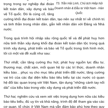
TS. Trần Hải Linh, Chủ tịch Hiệp hội
trọng trong sự nghiệp đại đoàn
Doanh nhân & Đầu tư Việt Nam - Hàn
kết toàn dân, xây dựng và bảo
Quốc.
vệ Tổ quốc. Đó là củng cố, tăng
cường khối đại đoàn kết toàn dân, tạo nên sự nhất trí về chính trị
và tinh thần trong nhân dân, gắn kết nhân dân với Đảng và Nhà
nước.
Trong quá trình hội nhập sâu rộng quốc tế và để phát huy hơn
nữa tinh thần xây dựng khối đại đoàn kết toàn dân tộc trong quá
trình xây dựng, phát triển và bảo vệ Tổ quốc trong tình hình mới,
tôi có một vài đề xuất như sau:
Thứ nhất,
cần tăng cường thu hút, phát huy nguồn lực đầu tư,
thương mại, chất xám, mối quan hệ từ các trí thức, doanh nhân
kiều bào... phục vụ cho mục tiêu phát triển đất nước; tăng cường
vai trò của các đại diện kiều bào tiêu biểu tại các nước có quan
hệ đối tác quan trọng với Việt Nam, tận dụng “những cánh tay nối
dài” của kiều bào trong việc xây dựng và phát triển đất nước.
Thứ hai,
nghiên cứu và xem xét việc trọng dụng hơn nữa các kiều
bào tiêu biểu, đủ uy tín và khả năng, trình độ để tham gia vào các
cơ quan, tổ chức ở Việt Nam mà vẫn đảm bảo phù hợp theo quy