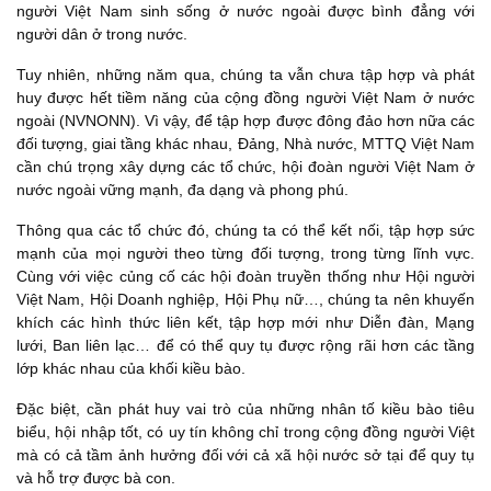
người Việt Nam sinh sống ở nước ngoài được bình đẳng với
người dân ở trong nước.
Tuy nhiên, những năm qua, chúng ta vẫn chưa tập hợp và phát
huy được hết tiềm năng của cộng đồng người Việt Nam ở nước
ngoài (NVNONN). Vì vậy, để tập hợp được đông đảo hơn nữa các
đối tượng, giai tầng khác nhau, Đảng, Nhà nước, MTTQ Việt Nam
cần chú trọng xây dựng các tổ chức, hội đoàn người Việt Nam ở
nước ngoài vững mạnh, đa dạng và phong phú.
Thông qua các tổ chức đó, chúng ta có thể kết nối, tập hợp sức
mạnh của mọi người theo từng đối tượng, trong từng lĩnh vực.
Cùng với việc củng cố các hội đoàn truyền thống như Hội người
Việt Nam, Hội Doanh nghiệp, Hội Phụ nữ…, chúng ta nên khuyến
khích các hình thức liên kết, tập hợp mới như Diễn đàn, Mạng
lưới, Ban liên lạc… để có thể quy tụ được rộng rãi hơn các tầng
lớp khác nhau của khối kiều bào.
Đặc biệt, cần phát huy vai trò của những nhân tố kiều bào tiêu
biểu, hội nhập tốt, có uy tín không chỉ trong cộng đồng người Việt
mà có cả tầm ảnh hưởng đối với cả xã hội nước sở tại để quy tụ
và hỗ trợ được bà con.