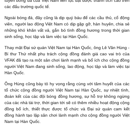
tuyển bóng đá của Việt Nam liên tục đạt được thành tích cao trên
các đấu trường quốc tế.
Ngoài bóng đá, đây cũng là dịp quý báu để các cầu thủ, cổ động
viên, người lao động Việt Nam có dịp gặp gỡ, hàn huyên, chia sẻ
những khó khăn vất vả, gắn bó tình đồng hương trong thời gian
sinh sống, học tập và làm việc tại Hàn Quốc.
Thay mặt Đại sứ quán Việt Nam tại Hàn Quốc, ông Lê Văn Hùng -
Bí thư Thứ nhất phụ trách cộng đồng đánh giá cao vai trò của
VFAK đã tạo ra một sân chơi lành mạnh và bổ ích cho cộng đồng
người Việt Nam đang sinh sống, lao động, học tập và làm việc tại
Hàn Quốc.
Ông Hùng cũng bày tỏ hy vọng rằng cùng với tâm huyết của các
tổ chức cộng đồng người Việt Nam tại Hàn Quốc, sự nhiệt tình,
đoàn kết của các đội bóng đồng hương, sự hỗ trợ không ngừng
của các nhà tài trợ, thời gian tới sẽ có thêm nhiều hoạt động cộng
đồng bổ ích, thiết thực được tổ chức và Đại sứ quán cam kết
đồng hành tạo lập sân chơi lành mạnh cho cộng đồng người Việt
Nam tại Hàn Quốc.