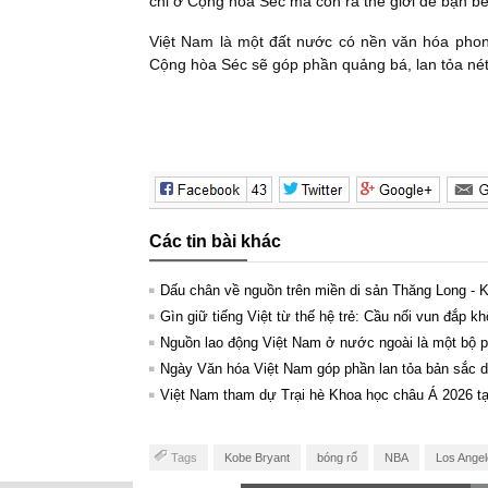
chỉ ở Cộng hòa Séc mà còn ra thế giới để bạn bè
Việt Nam là một đất nước có nền văn hóa phong
Cộng hòa Séc sẽ góp phần quảng bá, lan tỏa nét
Các tin bài khác
Dấu chân về nguồn trên miền di sản Thăng Long - 
Gìn giữ tiếng Việt từ thế hệ trẻ: Cầu nối vun đắp kh
Nguồn lao động Việt Nam ở nước ngoài là một bộ ph
Ngày Văn hóa Việt Nam góp phần lan tỏa bản sắc dâ
Việt Nam tham dự Trại hè Khoa học châu Á 2026 t
Tags
Kobe Bryant
bóng rổ
NBA
Los Angel