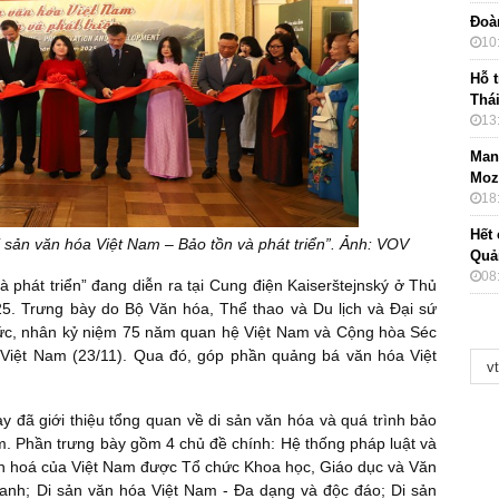
Đoà
10
Hỗ t
Thá
13
Mang
Moz
18
Hết 
i sản văn hóa Việt Nam – Bảo tồn và phát triển”. Ảnh: VOV
Quả
08
 phát triển” đang diễn ra tại Cung điện Kaiserštejnský ở Thủ
5. Trưng bày do Bộ Văn hóa, Thể thao và Du lịch và Đại sứ
hức, nhân kỷ niệm 75 năm quan hệ Việt Nam và Cộng hòa Séc
 Việt Nam (23/11). Qua đó, góp phần quảng bá văn hóa Việt
ày đã giới thiệu tổng quan về di sản văn hóa và quá trình bảo
Nam. Phần trưng bày gồm 4 chủ đề chính: Hệ thống pháp luật và
văn hoá của Việt Nam được Tổ chức Khoa học, Giáo dục và Văn
nh; Di sản văn hóa Việt Nam - Đa dạng và độc đáo; Di sản