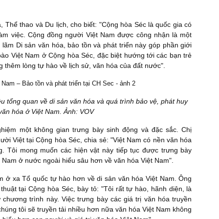
hể thao và Du lịch, cho biết: "Cộng hòa Séc là quốc gia có
làm việc. Cộng đồng người Việt Nam được công nhận là một
n lãm Di sản văn hóa, bảo tồn và phát triển này góp phần giới
 bào Việt Nam ở Cộng hòa Séc, đặc biệt hướng tới các bạn trẻ
ng thêm lòng tự hào về lịch sử, văn hóa của đất nước".
iệu tổng quan về di sản văn hóa và quá trình bảo vệ, phát huy
n văn hóa ở Việt Nam. Ảnh: VOV
ghiệm một không gian trưng bày sinh động và đặc sắc. Chị
ười Việt tại Cộng hòa Séc, chia sẻ: "Việt Nam có nền văn hóa
ống. Tôi mong muốn các hiện vật này tiếp tục được trưng bày
ệt Nam ở nước ngoài hiểu sâu hơn về văn hóa Việt Nam".
am ở xa Tổ quốc tự hào hơn về di sản văn hóa Việt Nam. Ông
huật tại Cộng hòa Séc, bày tỏ: "Tôi rất tự hào, hãnh diện, là
ương trình này. Việc trưng bày các giá trị văn hóa truyền
chúng tôi sẽ truyền tải nhiều hơn nữa văn hóa Việt Nam không