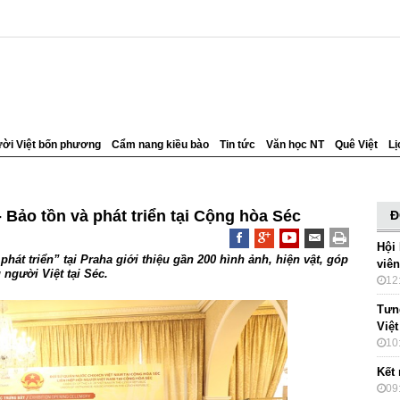
ời Việt bốn phương
Cẩm nang kiều bào
Tin tức
Văn học NT
Quê Việt
Lị
 Bảo tồn và phát triển tại Cộng hòa Séc
Đ
Hội
hát triển” tại Praha giới thiệu gần 200 hình ảnh, hiện vật, góp
viê
người Việt tại Séc.
12
Tưn
Việt
10
Kết 
09