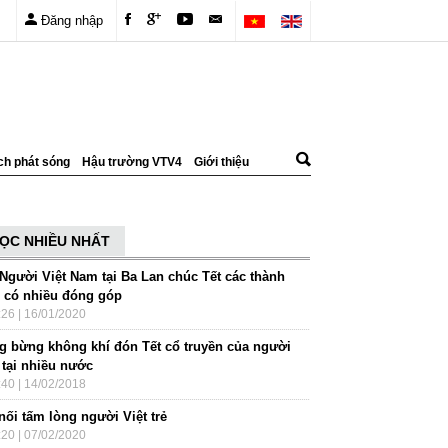
Đăng nhập
ch phát sóng
Hậu trường VTV4
Giới thiệu
ỌC NHIỀU NHẤT
 Người Việt Nam tại Ba Lan chúc Tết các thành
n có nhiều đóng góp
:26 | 16/01/2020
g bừng không khí đón Tết cổ truyền của người
 tại nhiều nước
:40 | 14/02/2018
nối tấm lòng người Việt trẻ
:20 | 07/02/2020