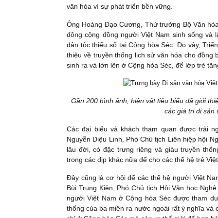
văn hóa vì sự phát triển bền vững.
Ông Hoàng Đạo Cương, Thứ trưởng Bộ Văn hóa, T
đông cộng đồng người Việt Nam sinh sống và 
dân tộc thiểu số tại Cộng hòa Séc. Do vậy, Triể
thiệu về truyền thống lịch sử văn hóa cho đồng
sinh ra và lớn lên ở Cộng hòa Séc, để lớp trẻ tă
Gần 200 hình ảnh, hiện vật tiêu biểu đã giới th
các giá trị di sả
Các đại biểu và khách tham quan được trải n
Nguyễn Diệu Linh, Phó Chủ tịch Liên hiệp hội Ng
lâu đời, có đặc trưng riêng và giàu truyền th
trong các dịp khác nữa để cho các thế hệ trẻ Vi
Đây cũng là cơ hội để các thế hệ người Việt N
Bùi Trung Kiên, Phó Chủ tịch Hội Văn học Nghệ t
người Việt Nam ở Cộng hòa Séc được tham dự ch
thống của ba miền ra nước ngoài rất ý nghĩa và 