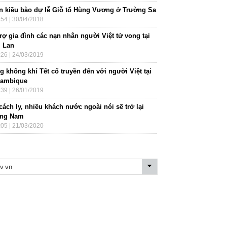
n kiều bào dự lễ Giỗ tổ Hùng Vương ở Trường Sa
:54 | 30/04/2018
rợ gia đình các nạn nhân người Việt tử vong tại
i Lan
:26 | 24/03/2019
 không khí Tết cổ truyền đến với người Việt tại
ambique
:39 | 26/01/2019
cách ly, nhiều khách nước ngoài nói sẽ trở lại
ng Nam
:05 | 21/03/2020