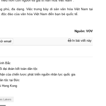
 hiểu hơn con người và giá trị văn hóa Việt Nam".
 phú, đa dạng. Việc trưng bày di sản văn hóa Việt Nam tại
 độc đáo của văn hóa Việt Nam đến bạn bè quốc tế.
Nguồn: VOV
In bài viết này
Kinh Bắc
ối đại đoàn kết toàn dân tộc
ận của chiến lược phát triển nguồn nhân lực quốc gia
n tộc tại Đức ​
ại Hong Kong
es Lakers