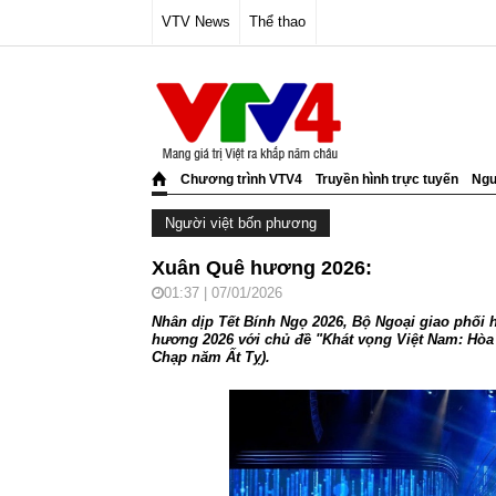
VTV News
Thể thao
Chương trình VTV4
Truyền hình trực tuyến
Ngư
Người việt bốn phương
Xuân Quê hương 2026:
01:37 | 07/01/2026
Nhân dịp Tết Bính Ngọ 2026, Bộ Ngoại giao phối 
hương 2026 với chủ đề "Khát vọng Việt Nam: Hòa 
Chạp năm Ất Tỵ).