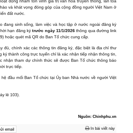
oạt động nhằm tôn vinh giá trị văn hóa truyền thống, lan tỏa
tự hào và khát vọng đóng góp của cộng đồng người Việt Nam ở
riển đất nước.
ào đang sinh sống, làm việc và học tập ở nước ngoài đăng ký
hời hạn đăng ký
trước ngày 11/1/2026
thông qua đường link
o9
) hoặc quét mã QR do Ban Tổ chức cung cấp.
 đủ, chính xác các thông tin đăng ký, đặc biệt là địa chỉ thư
ng ký thành công trực tuyến chỉ là xác nhận tiếp nhận thông tin,
xác nhận tham dự chính thức sẽ được Ban Tổ chức thông báo
ời trực tiếp.
liên hệ đầu mối Ban Tổ chức tại Ủy ban Nhà nước về người Việt
áy lẻ 103).
Nguồn: Chinhphu.vn
In bài viết này