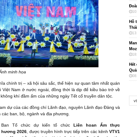
Đoà
10
Hỗ t
Thá
13
Mang
Moz
18
Hết 
Quả
Ảnh minh họa
08
a chính trị – xã hội sâu sắc, thể hiện sự quan tâm nhất quán
Việt Nam ở nước ngoài, đồng thời là dịp để kiều bào trở về
 không khí đầm ấm của những ngày Tết cổ truyền dân tộc.
ham dự của các đồng chí Lãnh đạo, nguyên Lãnh đạo Đảng và
 các ban, bộ, ngành và địa phương.
 Ban Tổ chức dự kiến tổ chức
Liên hoan Ẩm thực
ê hương 2026
, được truyền hình trực tiếp trên các kênh
VTV1