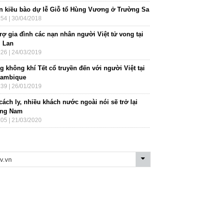
n kiều bào dự lễ Giỗ tổ Hùng Vương ở Trường Sa
:54 | 30/04/2018
rợ gia đình các nạn nhân người Việt tử vong tại
i Lan
:26 | 24/03/2019
 không khí Tết cổ truyền đến với người Việt tại
ambique
:39 | 26/01/2019
cách ly, nhiều khách nước ngoài nói sẽ trở lại
ng Nam
:05 | 21/03/2020