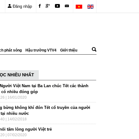
Đăng nhập
ch phát sóng
Hậu trường VTV4
Giới thiệu
ỌC NHIỀU NHẤT
 Người Việt Nam tại Ba Lan chúc Tết các thành
n có nhiều đóng góp
:26 | 16/01/2020
g bừng không khí đón Tết cổ truyền của người
 tại nhiều nước
:40 | 14/02/2018
nối tấm lòng người Việt trẻ
:20 | 07/02/2020