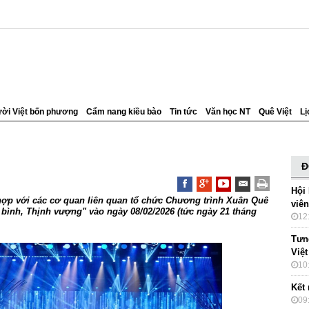
ời Việt bốn phương
Cẩm nang kiều bào
Tin tức
Văn học NT
Quê Việt
Lị
Đ
Hội
hợp với các cơ quan liên quan tổ chức Chương trình Xuân Quê
viê
bình, Thịnh vượng" vào ngày 08/02/2026 (tức ngày 21 tháng
12
Tưn
Việt
10
Kết 
09