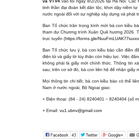
và VTV4
vào tối ngày 8/2/2026 tại Hà Nội. Các h
tinh thần đại đoàn kết dân tộc, khơi dậy niềm 
nước ngoài đối với sự nghiệp xây dựng và phát t
Ban Tổ chức trân trọng kính mời bà con kiều b
tham dự Chương trình Xuân Quê hương 2026. T
trực tuyến (
https://forms.gle/NuuFmLUAK77iuxx
Ban Tổ chức lưu ý, bà con kiều bào cần điền đầy
điện tử và giấy tờ tùy thân còn hiệu lực. Việc đă
không phải là giấy mời chính thức. Thông tin 
sau; trên cơ sở đó, bà con liên hệ để nhận giấy m
Mọi thông tin chi tiết, bà con kiều bào có thể 
Nam ở nước ngoài, Bộ Ngoại giao:
+ Điện thoại: (84 - 24) 8240401 ~ 8240404 (số m
+ Email:
vu1.ubnv@gmail.com