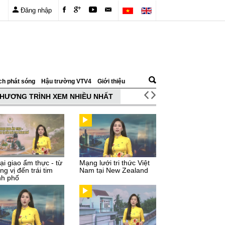
Đăng nhập
ch phát sóng
Hậu trường VTV4
Giới thiệu
HƯƠNG TRÌNH XEM NHIỀU NHẤT
ại giao ẩm thực - từ
Mạng lưới tri thức Việt
g vị đến trái tim
Nam tại New Zealand
nh phố