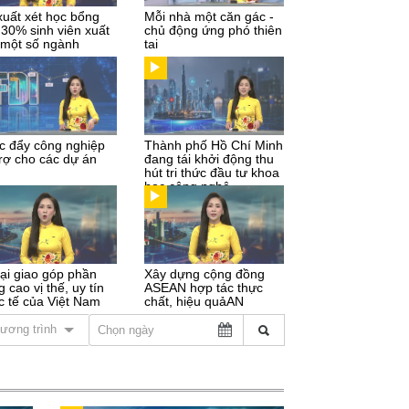
xuất xét học bổng
Mỗi nhà một căn gác -
 30% sinh viên xuất
chủ động ứng phó thiên
 một số ngành
tai
c đẩy công nghiệp
Thành phố Hồ Chí Minh
trợ cho các dự án
đang tái khởi động thu
hút tri thức đầu tư khoa
học công nghệ
ại giao góp phần
Xây dựng cộng đồng
 cao vị thế, uy tín
ASEAN hợp tác thực
c tế của Việt Nam
chất, hiệu quảAN
ương trình