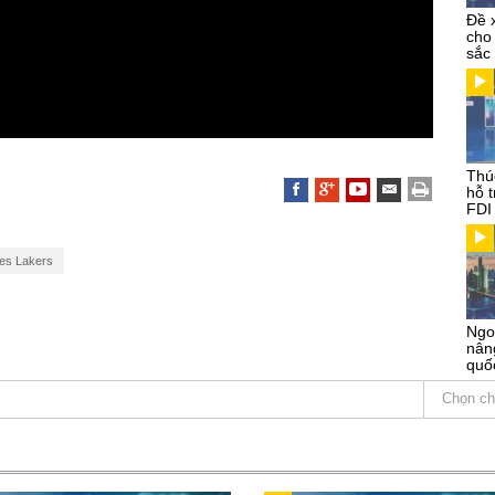
Đề 
cho
sắc
Thú
hỗ 
FDI
es Lakers
Ngo
nâng
quố
Chọn ch