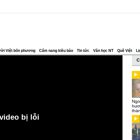
ời Việt bốn phương
Cẩm nang kiều bào
Tin tức
Văn học NT
Quê Việt
Lị
C
Ngo
hươn
thà