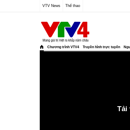
VTV News
Thể thao
Chương trình VTV4
Truyền hình trực tuyến
Ngư