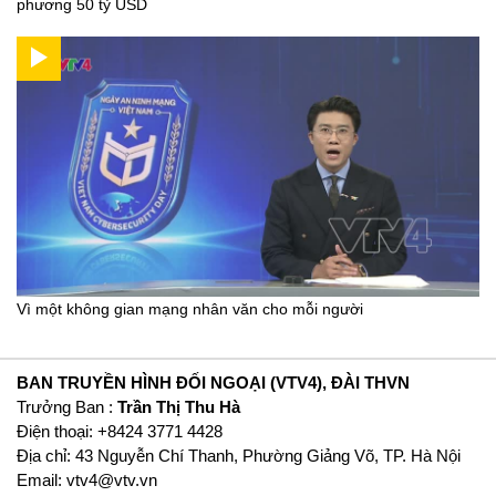
phương 50 tỷ USD
Vì một không gian mạng nhân văn cho mỗi người
BAN TRUYỀN HÌNH ĐỐI NGOẠI (VTV4), ĐÀI THVN
Trưởng Ban :
Trần Thị Thu Hà
Ðiện thoại: +8424 3771 4428
Địa chỉ: 43 Nguyễn Chí Thanh, Phường Giảng Võ, TP. Hà Nội
Email:
vtv4@vtv.vn