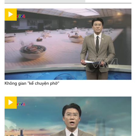
Không gian "kể chuyện phở"