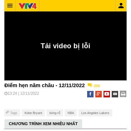
Điểm hẹn năm châu - 12/11/2022
200
13:24 | 12/11/2022
Tags
Kobe Bryant
bóng rổ
NBA
Los Angeles Lakers
CHƯƠNG TRÌNH XEM NHIỀU NHẤT