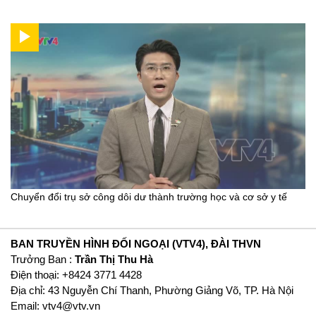
Chuyển đổi trụ sở công dôi dư thành trường học và cơ sở y tế
BAN TRUYỀN HÌNH ĐỐI NGOẠI (VTV4), ĐÀI THVN
Trưởng Ban :
Trần Thị Thu Hà
Ðiện thoại: +8424 3771 4428
Địa chỉ: 43 Nguyễn Chí Thanh, Phường Giảng Võ, TP. Hà Nội
Email:
vtv4@vtv.vn