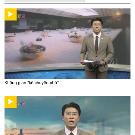
Không gian "kể chuyện phở"