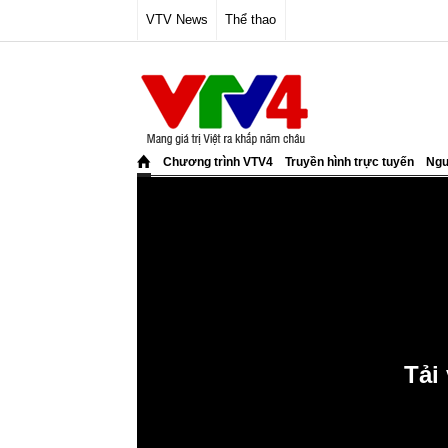
VTV News
Thể thao
Chương trình VTV4
Truyền hình trực tuyến
Ngư