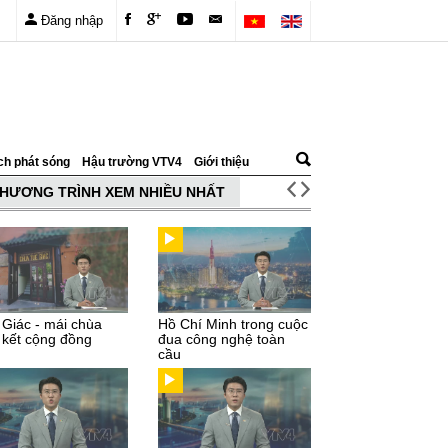
Đăng nhập
ch phát sóng
Hậu trường VTV4
Giới thiệu
HƯƠNG TRÌNH XEM NHIỀU NHẤT
 Giác - mái chùa
Hồ Chí Minh trong cuộc
 kết cộng đồng
đua công nghệ toàn
cầu