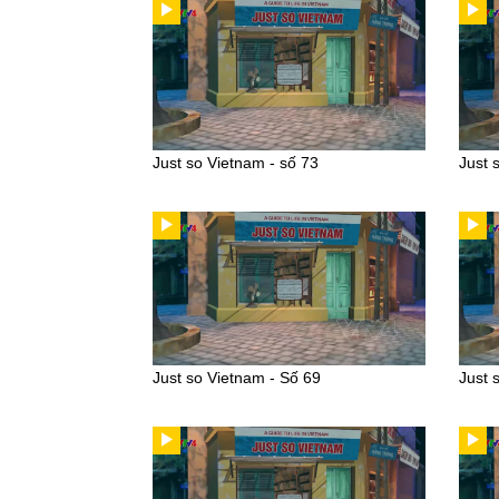
Just so Vietnam - số 73
Just 
Just so Vietnam - Số 69
Just 