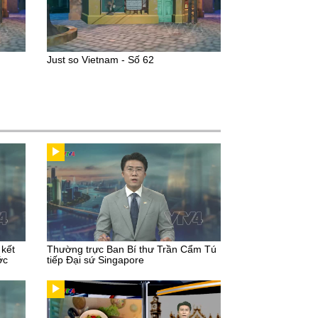
Just so Vietnam - Số 62
 kết
Thường trực Ban Bí thư Trần Cẩm Tú
ớc
tiếp Đại sứ Singapore