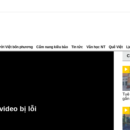
ời Việt bốn phương
Cẩm nang kiều bào
Tin tức
Văn học NT
Quê Việt
Lị
C
Tuệ
gắn