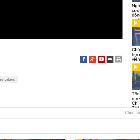
Ngh
cườ
đồn
nướ
Chủ
hội
việ
es Lakers
Tổn
nướ
Chỉ
Thá
Kỳ
Chọn ch