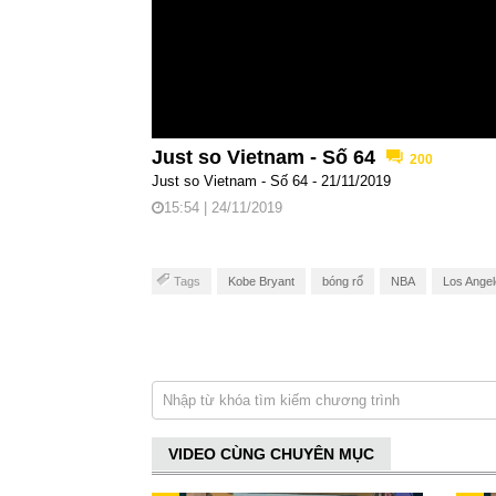
Just so Vietnam - Số 64
200
Just so Vietnam - Số 64 - 21/11/2019
15:54 | 24/11/2019
Tags
Kobe Bryant
bóng rổ
NBA
Los Angel
VIDEO CÙNG CHUYÊN MỤC