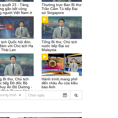
ị quyết 23 - Tăng
Thường trực Ban Bí thư
ng gắn kết cộng
Trần Cẩm Tú tiếp Đại
g người Việt Nam ở
sứ Singapore
c ngoài
 tịch Quốc hội đón,
Tổng Bí thư, Chủ tịch
 đàm với Chủ tịch Hạ
nước tiếp Đại sứ
n Thái Lan
Malaysia
g Bí thư, Chủ tịch
Hành trình mang phở
c tiếp Đô đốc Bộ
đến châu Âu của kiều
 huy Ấn Độ Dương -
bào Anh
i Bình Dương Hoa
ương trình