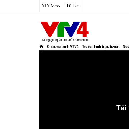
VTV News
Thể thao
Chương trình VTV4
Truyền hình trực tuyến
Ngư