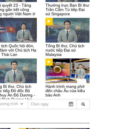
ị quyết 23 - Tăng
Thường trực Ban Bí thư
ng gắn kết cộng
Trần Cẩm Tú tiếp Đại
g người Việt Nam ở
sứ Singapore
c ngoài
 tịch Quốc hội đón,
Tổng Bí thư, Chủ tịch
 đàm với Chủ tịch Hạ
nước tiếp Đại sứ
n Thái Lan
Malaysia
g Bí thư, Chủ tịch
Hành trình mang phở
c tiếp Đô đốc Bộ
đến châu Âu của kiều
 huy Ấn Độ Dương -
bào Anh
i Bình Dương Hoa
ương trình