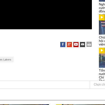
Ngh
cườ
đồn
nướ
Chủ
hội
việ
es Lakers
Tổn
nướ
Chỉ
Thá
Kỳ
Chọn ch