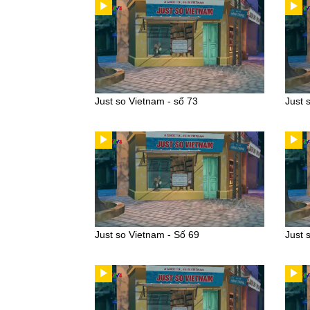
Just so Vietnam - số 73
Just 
Just so Vietnam - Số 69
Just 