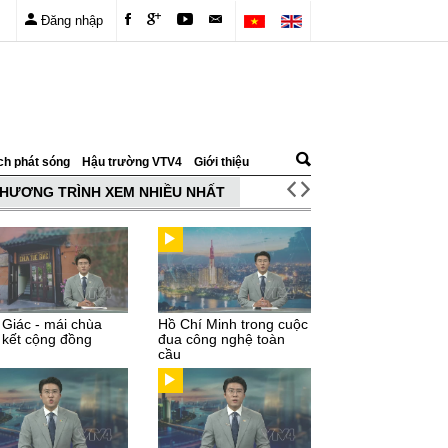
Đăng nhập
ch phát sóng
Hậu trường VTV4
Giới thiệu
HƯƠNG TRÌNH XEM NHIỀU NHẤT
 Giác - mái chùa
Hồ Chí Minh trong cuộc
 kết cộng đồng
đua công nghệ toàn
cầu