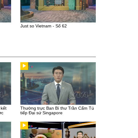
Just so Vietnam - Số 62
 kết
Thường trực Ban Bí thư Trần Cẩm Tú
ớc
tiếp Đại sứ Singapore