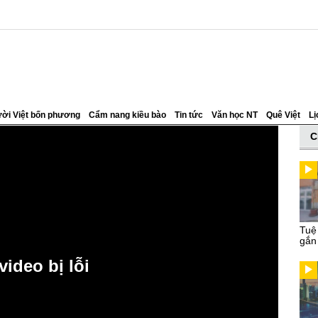
ời Việt bốn phương
Cẩm nang kiều bào
Tin tức
Văn học NT
Quê Việt
Lị
C
Tuệ
gắn