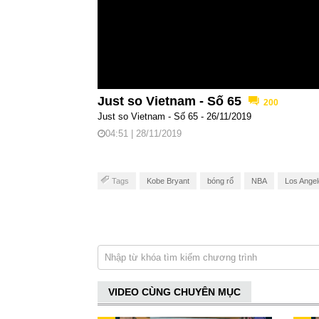
Just so Vietnam - Số 65
200
Just so Vietnam - Số 65 - 26/11/2019
04:51 | 28/11/2019
Tags
Kobe Bryant
bóng rổ
NBA
Los Angel
VIDEO CÙNG CHUYÊN MỤC