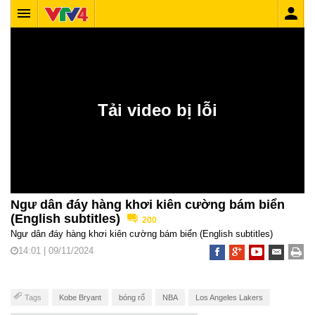
Ngư dân đáy hàng khơi kiên cường bám biển
(English subtitles)
200
Ngư dân đáy hàng khơi kiên cường bám biển (English subtitles)
14:01 | 09/11/2024
Tags
Kobe Bryant
bóng rổ
NBA
Los Angeles Lakers