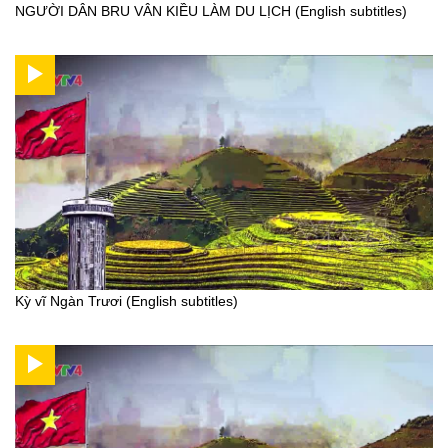
NGƯỜI DÂN BRU VÂN KIỀU LÀM DU LỊCH (English subtitles)
Kỳ vĩ Ngàn Trươi (English subtitles)