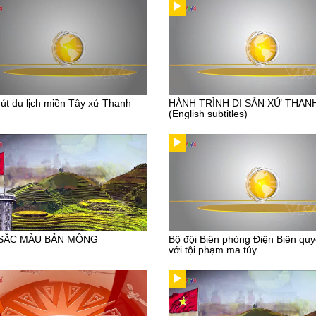
út du lịch miền Tây xứ Thanh
HÀNH TRÌNH DI SẢN XỨ THAN
(English subtitles)
SẮC MÀU BẢN MÔNG
Bộ đội Biên phòng Điện Biên quyế
với tội phạm ma túy