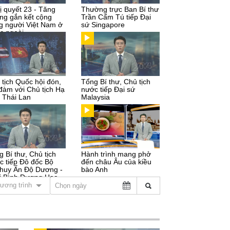
ị quyết 23 - Tăng
Thường trực Ban Bí thư
ng gắn kết cộng
Trần Cẩm Tú tiếp Đại
g người Việt Nam ở
sứ Singapore
c ngoài
 tịch Quốc hội đón,
Tổng Bí thư, Chủ tịch
 đàm với Chủ tịch Hạ
nước tiếp Đại sứ
n Thái Lan
Malaysia
g Bí thư, Chủ tịch
Hành trình mang phở
c tiếp Đô đốc Bộ
đến châu Âu của kiều
 huy Ấn Độ Dương -
bào Anh
i Bình Dương Hoa
ương trình