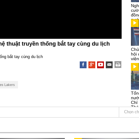
Ngh
cườ
đồn
nướ
ệ thuật truyền thống bắt tay cùng du lịch
Chủ
hội
ống bắt tay cùng du lịch
việ
es Lakers
Tổn
nướ
Chỉ
Thá
Kỳ
Chọn ch