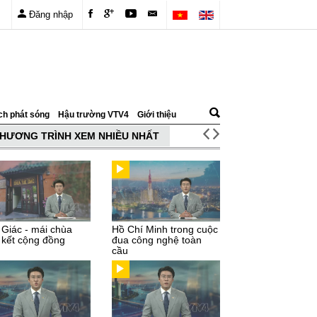
Đăng nhập
ch phát sóng
Hậu trường VTV4
Giới thiệu
HƯƠNG TRÌNH XEM NHIỀU NHẤT
 Giác - mái chùa
Hồ Chí Minh trong cuộc
 kết cộng đồng
đua công nghệ toàn
cầu