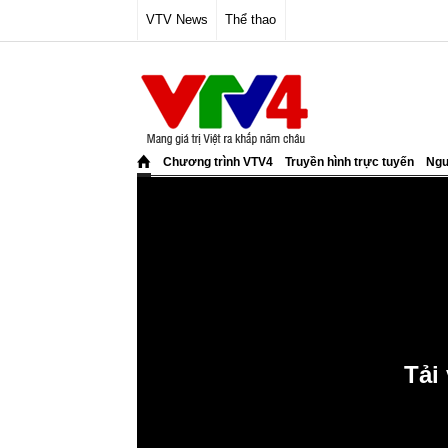
VTV News
Thể thao
Chương trình VTV4
Truyền hình trực tuyến
Ngư