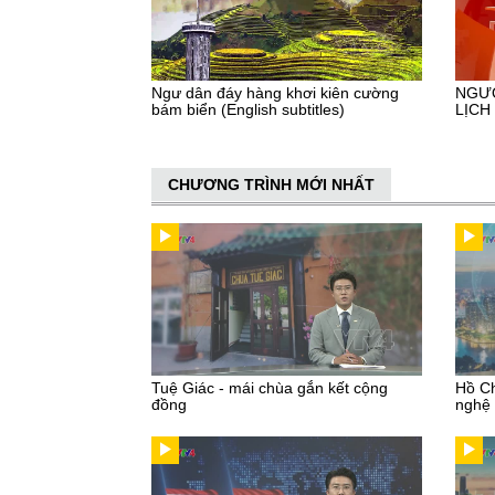
Ngư dân đáy hàng khơi kiên cường
NGƯỜ
bám biển (English subtitles)
LỊCH 
CHƯƠNG TRÌNH MỚI NHẤT
Tuệ Giác - mái chùa gắn kết cộng
Hồ Ch
đồng
nghệ 