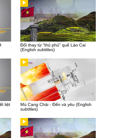
H
Đổi thay từ "thủ phủ" quế Lào Cai
(English subtitles)
t liệt
Mù Cang Chải - Đến và yêu (English
subtitles)