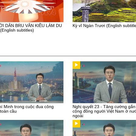
I DÂN BRU VÂN KIỀU LÀM DU
Kỳ vĩ Ngàn Trươi (English subtitl
(English subtitles)
í Minh trong cuộc đua công
Nghị quyết 23 - Tăng cường gắn
toàn cầu
cộng đồng người Việt Nam ở nư
ngoài