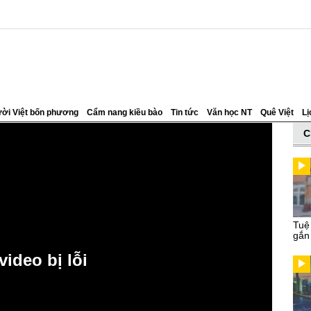
ời Việt bốn phương
Cẩm nang kiều bào
Tin tức
Văn học NT
Quê Việt
Lị
C
Tuệ
gắn