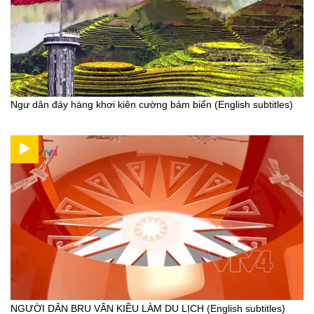
Ngư dân đáy hàng khơi kiên cường bám biển (English subtitles)
NGƯỜI DÂN BRU VÂN KIỀU LÀM DU LỊCH (English subtitles)