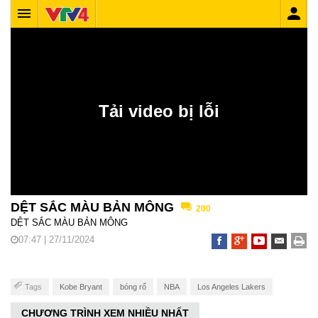
DỆT SẮC MÀU BẢN MÔNG
200
DỆT SẮC MÀU BẢN MÔNG
07:47 | 27/11/2024
Tags
Kobe Bryant
bóng rổ
NBA
Los Angeles Lakers
CHƯƠNG TRÌNH XEM NHIỀU NHẤT