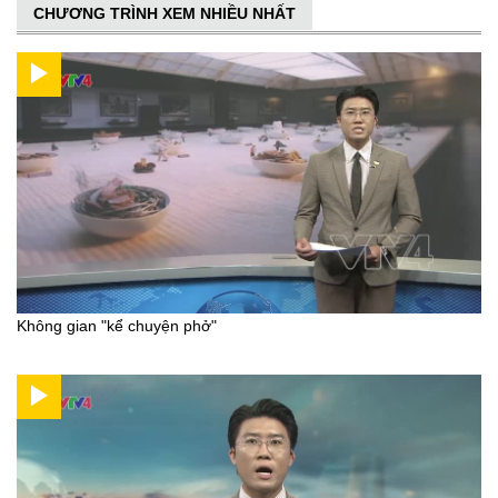
CHƯƠNG TRÌNH XEM NHIỀU NHẤT
Không gian "kể chuyện phở"