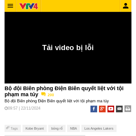
Bộ đội Biên phòng Điện Biên quyết liệt với tội
phạm ma túy
200
Bộ đội Biên phòng Điện Biên quyết liệt với tội phạm ma túy
09:57 | 22/11/2024
Tags
Kobe Bryant
bóng rổ
NBA
Los Angeles Lakers