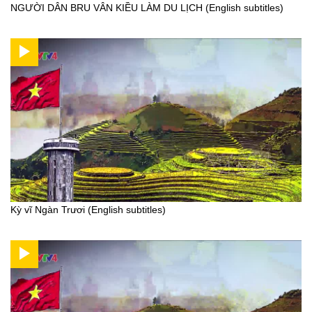
NGƯỜI DÂN BRU VÂN KIỀU LÀM DU LỊCH (English subtitles)
Kỳ vĩ Ngàn Trươi (English subtitles)