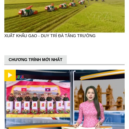
XUẤT KHẨU GẠO - DUY TRÌ ĐÀ TĂNG TRƯỞNG
CHƯƠNG TRÌNH MỚI NHẤT