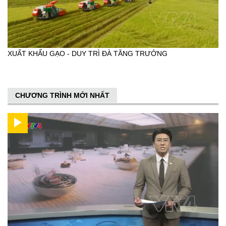
XUẤT KHẨU GẠO - DUY TRÌ ĐÀ TĂNG TRƯỞNG
CHƯƠNG TRÌNH MỚI NHẤT