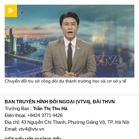
Chuyển đổi trụ sở công dôi dư thành trường học và cơ sở y tế
BAN TRUYỀN HÌNH ĐỐI NGOẠI (VTV4), ĐÀI THVN
Trưởng Ban :
Trần Thị Thu Hà
Ðiện thoại: +8424 3771 4428
Địa chỉ: 43 Nguyễn Chí Thanh, Phường Giảng Võ, TP. Hà Nội
Email:
vtv4@vtv.vn