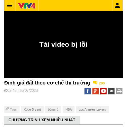
Định giá đất theo cơ chế thị trường
200
03:48 | 30/07/2023
Tags
Kobe Bryant
bóng rổ
NBA
Los Angeles Lakers
CHƯƠNG TRÌNH XEM NHIỀU NHẤT