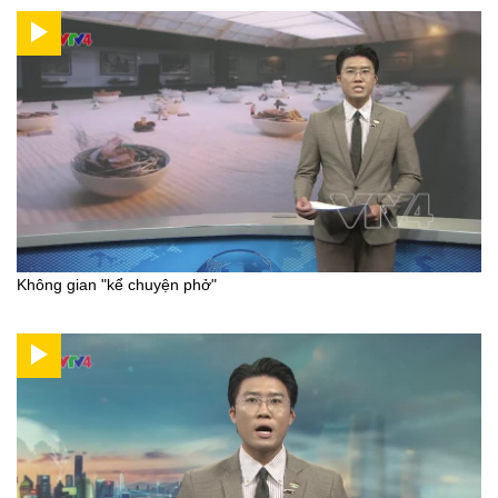
Không gian "kể chuyện phở"