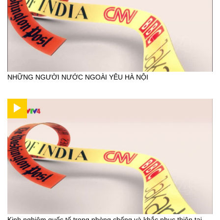
NHỮNG NGƯỜI NƯỚC NGOÀI YÊU HÀ NỘI
Kinh nghiệm quốc tế trong phòng chống và khắc phục thiên tai