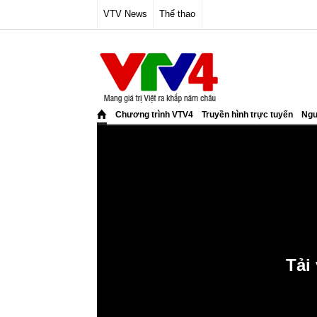
VTV News
Thể thao
Chương trình VTV4
Truyền hình trực tuyến
Ngư