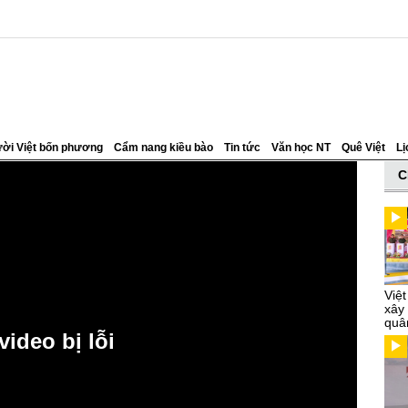
ời Việt bốn phương
Cẩm nang kiều bào
Tin tức
Văn học NT
Quê Việt
Lị
C
Việ
xây
quâ