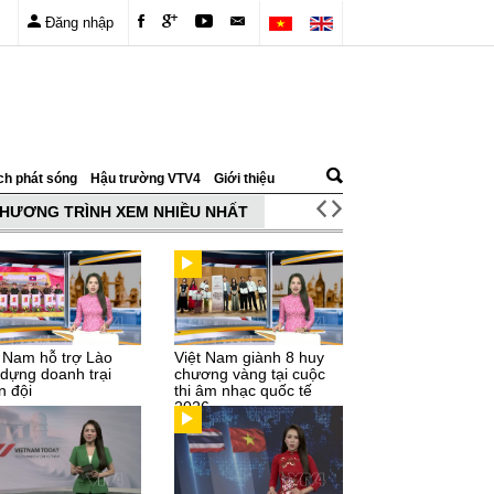
Đăng nhập
ch phát sóng
Hậu trường VTV4
Giới thiệu
HƯƠNG TRÌNH XEM NHIỀU NHẤT
t Nam hỗ trợ Lào
Việt Nam giành 8 huy
 dựng doanh trại
chương vàng tại cuộc
n đội
thi âm nhạc quốc tế
2026