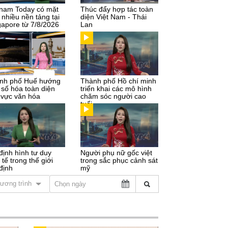
tnam Today có mặt
Thúc đẩy hợp tác toàn
 nhiều nền tảng tại
diện Việt Nam - Thái
gapore từ 7/8/2026
Lan
nh phố Huế hướng
Thành phố Hồ chí minh
 số hóa toàn diện
triển khai các mô hình
h vực văn hóa
chăm sóc người cao
tuổi
định hình tư duy
Người phụ nữ gốc việt
 tế trong thế giới
trong sắc phục cảnh sát
định
mỹ
ương trình