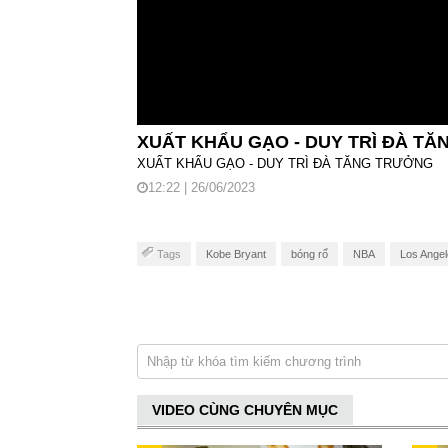
XUẤT KHẨU GẠO - DUY TRÌ ĐÀ T
XUẤT KHẨU GẠO - DUY TRÌ ĐÀ TĂNG TRƯỞNG
12:22 | 26/06/2023
Tags
Kobe Bryant
bóng rổ
NBA
Los Angel
VIDEO CÙNG CHUYÊN MỤC