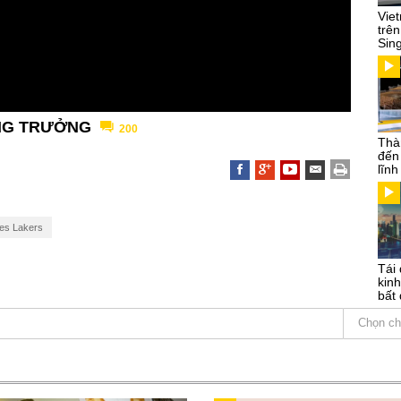
Vie
trên
Sin
ĂNG TRƯỞNG
200
Thà
đến
lĩn
es Lakers
Tái 
kinh
bất 
Chọn ch