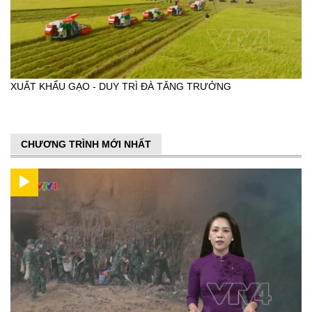
XUẤT KHẨU GẠO - DUY TRÌ ĐÀ TĂNG TRƯỞNG
CHƯƠNG TRÌNH MỚI NHẤT