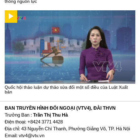
thông nguồn lực
Quốc hội thảo luận dự thảo sửa đổi một số điều của Luật Xuất
bản
BAN TRUYỀN HÌNH ĐỐI NGOẠI (VTV4), ĐÀI THVN
Trưởng Ban :
Trần Thị Thu Hà
Ðiện thoại: +8424 3771 4428
Địa chỉ: 43 Nguyễn Chí Thanh, Phường Giảng Võ, TP. Hà Nội
Email:
vtv4@vtv.vn