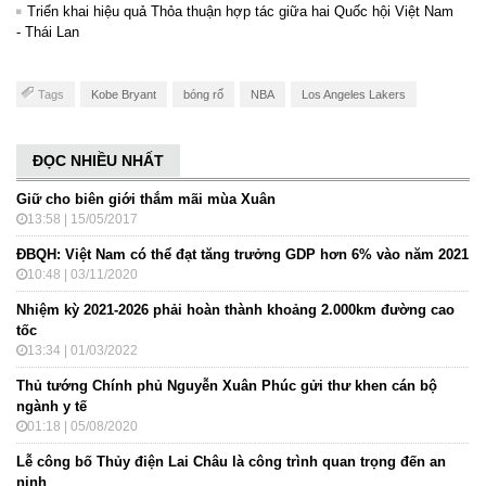
Triển khai hiệu quả Thỏa thuận hợp tác giữa hai Quốc hội Việt Nam
- Thái Lan
Tags
Kobe Bryant
bóng rổ
NBA
Los Angeles Lakers
ĐỌC NHIỀU NHẤT
Giữ cho biên giới thắm mãi mùa Xuân
13:58 | 15/05/2017
ĐBQH: Việt Nam có thể đạt tăng trưởng GDP hơn 6% vào năm 2021
10:48 | 03/11/2020
Nhiệm kỳ 2021-2026 phải hoàn thành khoảng 2.000km đường cao
tốc
13:34 | 01/03/2022
Thủ tướng Chính phủ Nguyễn Xuân Phúc gửi thư khen cán bộ
ngành y tế
01:18 | 05/08/2020
Lễ công bố Thủy điện Lai Châu là công trình quan trọng đến an
ninh