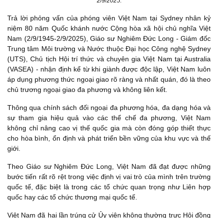
2/9/2025.
Trả lời phỏng vấn của phóng viên Việt Nam tại Sydney nhân kỷ
niệm 80 năm Quốc khánh nước Cộng hòa xã hội chủ nghĩa Việt
Nam (2/9/1945-2/9/2025), Giáo sư Nghiêm Đức Long - Giám đốc
Trung tâm Môi trường và Nước thuộc Đại học Công nghệ Sydney
(UTS), Chủ tịch Hội trí thức và chuyên gia Việt Nam tại Australia
(VASEA) - nhận định kể từ khi giành được độc lập, Việt Nam luôn
áp dụng phương thức ngoại giao rõ ràng và nhất quán, đó là theo
chủ trương ngoại giao đa phương và không liên kết.
Thông qua chính sách đối ngoại đa phương hóa, đa dạng hóa và
sự tham gia hiệu quả vào các thể chế đa phương, Việt Nam
không chỉ nâng cao vị thế quốc gia mà còn đóng góp thiết thực
cho hòa bình, ổn định và phát triển bền vững của khu vực và thế
giới.
Theo Giáo sư Nghiêm Đức Long, Việt Nam đã đạt được những
bước tiến rất rõ rệt trong việc định vị vai trò của mình trên trường
quốc tế, đặc biệt là trong các tổ chức quan trọng như Liên hợp
quốc hay các tổ chức thương mại quốc tế.
Việt Nam đã hai lần trúng cử Ủy viên không thường trực Hội đồng