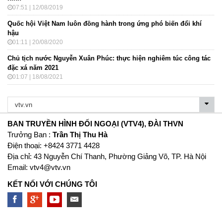
07:51 | 12/08/2019
Quốc hội Việt Nam luôn đồng hành trong ứng phó biến đổi khí
hậu
01:11 | 20/08/2020
Chủ tịch nước Nguyễn Xuân Phúc: thực hiện nghiêm túc công tác
đặc xá năm 2021
01:07 | 18/08/2021
BAN TRUYỀN HÌNH ĐỐI NGOẠI (VTV4), ĐÀI THVN
Trưởng Ban :
Trần Thị Thu Hà
Ðiện thoại: +8424 3771 4428
Địa chỉ: 43 Nguyễn Chí Thanh, Phường Giảng Võ, TP. Hà Nội
Email:
vtv4@vtv.vn
KẾT NỐI VỚI CHÚNG TÔI