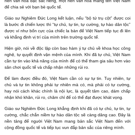
nền văn hóa đặc sắc riêng, một nền văn hóa mang tên Việt Nam
để chia sẻ với bạn bè quốc tế.
Giáo sư Nghiêm Đức Long kết luận, nếu “bộ tứ trụ cột” được coi
là bước đi chiến lược thì “tự chủ, tự tin, tự cường, tự hào dân tộc”
được ví như bốn cực của chiếc la bàn để Việt Nam tiếp tục đi lên
và khẳng định vị trí của mình trên trường quốc tế.
Hiện giờ, nói về độc lập còn bao hàm ý tự chủ về khoa học công
nghệ, tự quyết định vận mệnh của mình. Khi đã tự chủ, Việt Nam
cần tự tin vào khả năng của mình để có thể tham gia sâu hơn vào
sân chơi quốc tế và chấp nhận những rủi ro.
Để làm được điều đó, Việt Nam cần có sự tự tin. Tuy nhiên, tự
chủ và tự tin không phải tự nhiên mà có, mà phải có tự cường,
hay nói cách khác chính là nội lực, là quyết tâm cao, dám chấp
nhận khó khăn, rủi ro, chăm chỉ để có thể đạt được khát vọng.
Giáo sư Nghiêm Đức Long khẳng định khi đã có tự chủ, tự tin, tự
cường, chắc chắn niềm tự hào dân tộc sẽ càng dâng cao. Đây là
nền tảng để người Việt Nam mang bản sắc Việt Nam đến với
cộng đồng quốc tế và tiếp tục vun đắp bản sắc của riêng mình.