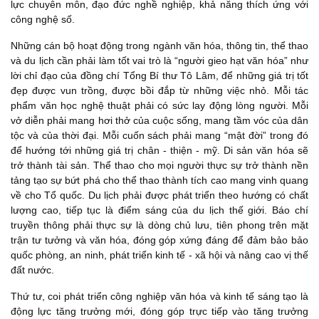
lực chuyên môn, đạo đức nghề nghiệp, khả năng thích ứng với
công nghệ số.
Những cán bộ hoạt động trong ngành văn hóa, thông tin, thể thao
và du lịch cần phải làm tốt vai trò là “người gieo hạt văn hóa” như
lời chỉ đạo của đồng chí Tổng Bí thư Tô Lâm, để những giá trị tốt
đẹp được vun trồng, được bồi đắp từ những việc nhỏ. Mỗi tác
phẩm văn học nghệ thuật phải có sức lay động lòng người. Mỗi
vở diễn phải mang hơi thở của cuộc sống, mang tầm vóc của dân
tộc và của thời đại. Mỗi cuốn sách phải mang “mật đời” trong đó
để hướng tới những giá trị chân - thiện - mỹ. Di sản văn hóa sẽ
trở thành tài sản. Thể thao cho mọi người thực sự trở thành nền
tảng tạo sự bứt phá cho thể thao thành tích cao mang vinh quang
về cho Tổ quốc. Du lịch phải được phát triển theo hướng có chất
lượng cao, tiếp tục là điểm sáng của du lịch thế giới. Báo chí
truyền thông phải thực sự là dòng chủ lưu, tiên phong trên mặt
trận tư tưởng và văn hóa, đóng góp xứng đáng để đảm bảo bảo
quốc phòng, an ninh, phát triển kinh tế - xã hội và nâng cao vị thế
đất nước.
Thứ tư, coi phát triển công nghiệp văn hóa và kinh tế sáng tạo là
động lực tăng trưởng mới, đóng góp trực tiếp vào tăng trưởng