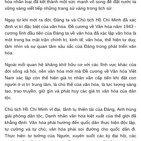
hóa nhân loại đã kết thành một sức mạnh vô song để đất nước ta
vững vàng viết tiếp những trang sử vàng trong lịch sử.
Ngay từ khi mới ra đời, Đảng ta và Chủ tịch Hồ Chí Minh đã xác
định vị trí đặc biệt của văn hóa. Đề cương về Văn hóa năm 1943 -
cương lĩnh đầu tiên của Đảng ta về văn hóa đã xác lập văn hóa là
một trong ba mặt trận chính trị, kinh tế, văn hóa, thể hiện tư duy,
tầm nhìn và sự quan tâm sâu sắc của Đảng trong phát triển văn
hóa.
Ngoài mối quan hệ khăng khít hữu cơ với các lĩnh vực khác của
đời sống xã hội, nền văn hóa mới mà Đề cương về Văn hóa Việt
Nam xác lập còn thể hiện giá trị nhân văn cấp tiến khi đặt con
người ở vị trí trung tâm, là chủ thể của văn hóa, là lực lượng sáng
tạo, trao truyền, giữ gìn và phát huy các giá trị văn hóa của dân
tộc.
Chủ tịch Hồ Chí Minh vĩ đại, lãnh tụ thiên tài của Đảng, Anh hùng
giải phóng dân tộc, Danh nhân văn hóa kiệt xuất của thế giới đã
khẳng định: Văn hóa phải hướng đến quốc dân thực hiện độc lập,
tự cường và tự chủ; văn hóa phải soi đường cho quốc dân đi.
Thực hiện tư tưởng của Người, xuyên suốt các kỳ đại hội, các