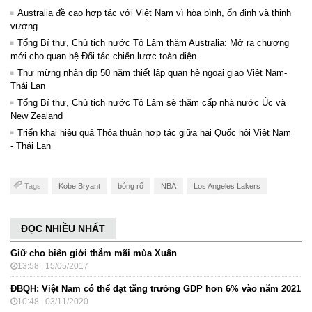
Australia đề cao hợp tác với Việt Nam vì hòa bình, ổn định và thịnh
vượng
Tổng Bí thư, Chủ tịch nước Tô Lâm thăm Australia: Mở ra chương
mới cho quan hệ Đối tác chiến lược toàn diện
Thư mừng nhân dịp 50 năm thiết lập quan hệ ngoại giao Việt Nam-
Thái Lan
Tổng Bí thư, Chủ tịch nước Tô Lâm sẽ thăm cấp nhà nước Úc và
New Zealand
Triển khai hiệu quả Thỏa thuận hợp tác giữa hai Quốc hội Việt Nam
- Thái Lan
Tags
Kobe Bryant
bóng rổ
NBA
Los Angeles Lakers
ĐỌC NHIỀU NHẤT
Giữ cho biên giới thắm mãi mùa Xuân
13:58 | 15/05/2017
ĐBQH: Việt Nam có thể đạt tăng trưởng GDP hơn 6% vào năm 2021
10:48 | 03/11/2020