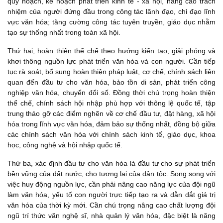
quy hoạch, kế hoạch phát triển kinh tế - xã hội, nâng cao trách
nhiệm của người đứng đầu trong công tác lãnh đạo, chỉ đạo lĩnh
vực văn hóa; tăng cường công tác tuyên truyền, giáo dục nhằm
tạo sự thống nhất trong toàn xã hội.
Thứ hai, hoàn thiện thể chế theo hướng kiến tạo, giải phóng và
khơi thông nguồn lực phát triển văn hóa và con người. Cần tiếp
tục rà soát, bổ sung hoàn thiện pháp luật, cơ chế, chính sách liên
quan đến đầu tư cho văn hóa, bảo tồn di sản, phát triển công
nghiệp văn hóa, chuyển đổi số. Đồng thời chú trọng hoàn thiện
thể chế, chính sách hội nhập phù hợp với thông lệ quốc tế, tập
trung tháo gỡ các điểm nghẽn về cơ chế đầu tư, đặt hàng, xã hội
hóa trong lĩnh vực văn hóa, đảm bảo sự thống nhất, đồng bộ giữa
các chính sách văn hóa với chính sách kinh tế, giáo dục, khoa
học, công nghệ và hội nhập quốc tế.
Thứ ba, xác định đầu tư cho văn hóa là đầu tư cho sự phát triển
bền vững của đất nước, cho tương lai của dân tộc. Song song với
việc huy động nguồn lực, cần phải nâng cao năng lực của đội ngũ
làm văn hóa, yếu tố con người trực tiếp tạo ra và dẫn dắt giá trị
văn hóa của thời kỳ mới. Cần chú trọng nâng cao chất lượng đội
ngũ trí thức văn nghệ sĩ, nhà quản lý văn hóa, đặc biệt là năng