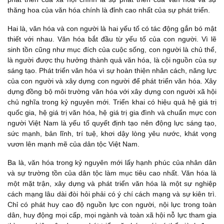
thăng hoa của văn hóa chính là đỉnh cao nhất của sự phát triển.
Hai là, văn hóa và con người là hai yếu tố có tác động gắn bó mật
thiết với nhau. Văn hóa bắt đầu từ yếu tố của con người. Vì lẽ
sinh tồn cũng như mục đích của cuộc sống, con người là chủ thể,
là người được thụ hưởng thành quả văn hóa, là cội nguồn của sự
sáng tạo. Phát triển văn hóa vì sự hoàn thiện nhân cách, năng lực
của con người và xây dựng con người để phát triển văn hóa. Xây
dựng đồng bộ môi trường văn hóa với xây dựng con người xã hội
chủ nghĩa trong kỷ nguyên mới. Triển khai có hiệu quả hệ giá trị
quốc gia, hệ giá trị văn hóa, hệ giá trị gia đình và chuẩn mực con
người Việt Nam là yếu tố quyết định tạo nên động lực sáng tạo,
sức mạnh, bản lĩnh, trí tuệ, khơi dậy lòng yêu nước, khát vọng
vươn lên mạnh mẽ của dân tộc Việt Nam.
Ba là, văn hóa trong kỷ nguyên mới lấy hạnh phúc của nhân dân
và sự trường tồn của dân tộc làm mục tiêu cao nhất. Văn hóa là
một mặt trận, xây dựng và phát triển văn hóa là một sự nghiệp
cách mạng lâu dài đòi hỏi phải có ý chí cách mạng và sự kiên trì.
Chỉ có phát huy cao độ nguồn lực con người, nội lực trong toàn
dân, huy động mọi cấp, mọi ngành và toàn xã hội nỗ lực tham gia