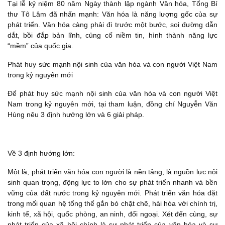
Tại lễ kỷ niệm 80 năm Ngày thành lập ngành Văn hóa, Tổng Bí
thư Tô Lâm đã nhấn mạnh: Văn hóa là năng lượng gốc của sự
phát triển. Văn hóa càng phải đi trước một bước, soi đường dẫn
dắt, bồi đắp bản lĩnh, củng cố niềm tin, hình thành năng lực
“mềm” của quốc gia.
Phát huy sức mạnh nội sinh của văn hóa và con người Việt Nam
trong kỷ nguyên mới
Để phát huy sức mạnh nội sinh của văn hóa và con người Việt
Nam trong kỷ nguyên mới, tại tham luận, đồng chí Nguyễn Văn
Hùng nêu 3 định hướng lớn và 6 giải pháp.
Về 3 định hướng lớn:
Một là, phát triển văn hóa con người là nền tảng, là nguồn lực nội
sinh quan trọng, động lực to lớn cho sự phát triển nhanh và bền
vững của đất nước trong kỷ nguyên mới. Phát triển văn hóa đặt
trong mối quan hệ tổng thể gắn bó chặt chẽ, hài hòa với chính trị,
kinh tế, xã hội, quốc phòng, an ninh, đối ngoại. Xét đến cùng, sự
phát triển của xã hội chính là sự phát triển của văn hóa và sự