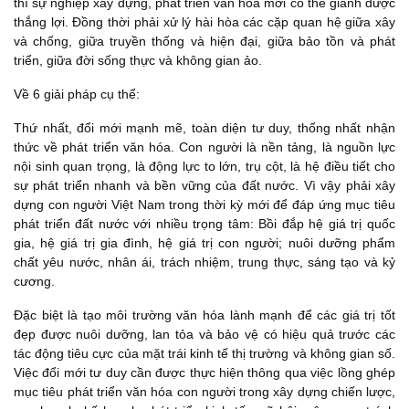
thì sự nghiệp xây dựng, phát triển văn hóa mới có thể giành được
thắng lợi. Đồng thời phải xử lý hài hòa các cặp quan hệ giữa xây
và chống, giữa truyền thống và hiện đại, giữa bảo tồn và phát
triển, giữa đời sống thực và không gian ảo.
Về 6 giải pháp cụ thể:
Thứ nhất, đổi mới mạnh mẽ, toàn diện tư duy, thống nhất nhận
thức về phát triển văn hóa. Con người là nền tảng, là nguồn lực
nội sinh quan trọng, là động lực to lớn, trụ cột, là hệ điều tiết cho
sự phát triển nhanh và bền vững của đất nước. Vì vậy phải xây
dựng con người Việt Nam trong thời kỳ mới để đáp ứng mục tiêu
phát triển đất nước với nhiều trọng tâm: Bồi đắp hệ giá trị quốc
gia, hệ giá trị gia đình, hệ giá trị con người; nuôi dưỡng phẩm
chất yêu nước, nhân ái, trách nhiệm, trung thực, sáng tạo và kỷ
cương.
Đặc biệt là tạo môi trường văn hóa lành mạnh để các giá trị tốt
đẹp được nuôi dưỡng, lan tỏa và bảo vệ có hiệu quả trước các
tác động tiêu cực của mặt trái kinh tế thị trường và không gian số.
Việc đổi mới tư duy cần được thực hiện thông qua việc lồng ghép
mục tiêu phát triển văn hóa con người trong xây dựng chiến lược,