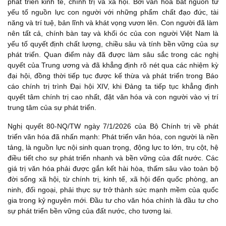
phát triển kinh tế, chính trị và xã hội. Bởi văn hóa bắt nguồn từ
yếu tố nguồn lực con người với những phẩm chất đạo đức, tài
năng và trí tuệ, bản lĩnh và khát vọng vươn lên. Con người đã làm
nên tất cả, chính bàn tay và khối óc của con người Việt Nam là
yếu tố quyết định chất lượng, chiều sâu và tính bền vững của sự
phát triển. Quan điểm này đã được làm sâu sắc trong các nghị
quyết của Trung ương và đã khẳng định rõ nét qua các nhiệm kỳ
đại hội, đồng thời tiếp tục được kế thừa và phát triển trong Báo
cáo chính trị trình Đại hội XIV, khi Đảng ta tiếp tục khẳng định
quyết tâm chính trị cao nhất, đặt văn hóa và con người vào vị trí
trung tâm của sự phát triển.
Nghị quyết 80-NQ/TW ngày 7/1/2026 của Bộ Chính trị về phát
triển văn hóa đã nhấn mạnh: Phát triển văn hóa, con người là nền
tảng, là nguồn lực nội sinh quan trọng, động lực to lớn, trụ cột, hệ
điều tiết cho sự phát triển nhanh và bền vững của đất nước. Các
giá trị văn hóa phải được gắn kết hài hòa, thấm sâu vào toàn bộ
đời sống xã hội, từ chính trị, kinh tế, xã hội đến quốc phòng, an
ninh, đối ngoại, phải thực sự trở thành sức mạnh mềm của quốc
gia trong kỷ nguyên mới. Đầu tư cho văn hóa chính là đầu tư cho
sự phát triển bền vững của đất nước, cho tương lai.