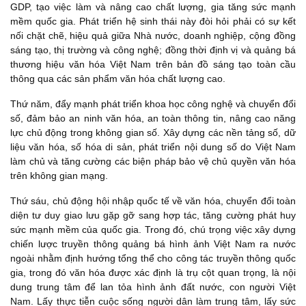
GDP, tạo việc làm và nâng cao chất lượng, gia tăng sức mạnh
mềm quốc gia. Phát triển hệ sinh thái này đòi hỏi phải có sự kết
nối chặt chẽ, hiệu quả giữa Nhà nước, doanh nghiệp, cộng đồng
sáng tạo, thị trường và công nghệ; đồng thời định vị và quảng bá
thương hiệu văn hóa Việt Nam trên bản đồ sáng tạo toàn cầu
thông qua các sản phẩm văn hóa chất lượng cao.
Thứ năm, đẩy mạnh phát triển khoa học công nghệ và chuyển đổi
số, đảm bảo an ninh văn hóa, an toàn thông tin, nâng cao năng
lực chủ động trong không gian số. Xây dựng các nền tảng số, dữ
liệu văn hóa, số hóa di sản, phát triển nội dung số do Việt Nam
làm chủ và tăng cường các biện pháp bảo vệ chủ quyền văn hóa
trên không gian mạng.
Thứ sáu, chủ động hội nhập quốc tế về văn hóa, chuyển đổi toàn
diện tư duy giao lưu gặp gỡ sang hợp tác, tăng cường phát huy
sức mạnh mềm của quốc gia. Trong đó, chú trọng việc xây dựng
chiến lược truyền thông quảng bá hình ảnh Việt Nam ra nước
ngoài nhằm định hướng tổng thể cho công tác truyền thông quốc
gia, trong đó văn hóa được xác định là trụ cột quan trọng, là nội
dung trung tâm để lan tỏa hình ảnh đất nước, con người Việt
Nam. Lấy thực tiễn cuộc sống người dân làm trung tâm, lấy sức