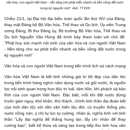
văn hóa, con người Việt Nam - nền tảng cho phát triển nhanh và bền vững đất nước
trong kỷ nguyên mới”. Ảnh: TTXVN
Chiều 21/1, tại Đại hội đại biểu toàn quốc lần thứ XIV của Đảng,
thay mặt Đảng bộ Bộ Văn hóa, Thể thao và Du lịch, Ủy viên Trung
ương Đảng, Bí thư Đảng ủy, Bộ trưởng Bộ Văn hóa, Thể thao và
Du lịch Nguyễn Văn Hùng đã trình bày tham luận với chủ đề:
"Phát huy sức mạnh nội sinh của văn hóa và con người Việt Nam
- Nền tảng cho sự phát triển nhanh và bền vững đất nước trong
kỷ nguyên mới".
Văn hóa và con người Việt Nam trong tiến trình lịch sử cách mạng
Văn hóa Việt Nam là kết tinh những giá trị tốt đẹp của dân tộc
trong tiến trình hàng nghìn năm dựng nước và giữ nước, là nguồn
lực nội sinh quan trọng hun đúc trí tuệ, tâm hồn, khí phách và bản
lĩnh của con người Việt Nam. Đặc biệt, mỗi khi đất nước đứng
trước gian nguy, khó khăn, thử thách, chính tinh thần đại đoàn kết
của một dân tộc với nền văn hiến lâu đời, có truyền thống yêu
nước nồng nàn, ý chí tự lực tự cường, nhân ái, nghĩa tình với tinh
thần "Lấy đại nghĩa để thắng hung tàn, lấy chí nhân để thay
cường bạo", biết kế thừa và sáng tạo trong tiếp thu tinh hoa văn