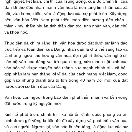
nghị quyết, kết luận, chỉ thị của Trung ương, của Bộ Chính trị, của
Ban Bí thư đều nhấn mạnh văn hóa là nền tảng tinh thần của xã
hội, vừa là mục tiêu, vừa là động lực của sự phát triển. Xây dựng
nền văn hóa Việt Nam phát triển toàn diện hướng đến chân -
thiện - mỹ, thấm nhuần tinh thần dân tộc, tính nhân văn, dân chủ
và khoa học.
Thực tiễn đã chỉ ra rằng, khi văn hóa được đặt dưới sự lãnh đạo
trực tiếp và toàn diện của Đảng, nhân dân là chủ thể sáng tạo và
là những người thụ hưởng văn hóa, đội ngũ trí thức, văn nghệ sĩ,
cán bộ văn hóa đóng vai trò quan trọng, sức mạnh nội sinh của
văn hóa sẽ được chuyển hóa thành sức mạnh chính trị - xã hội,
góp phần làm nên thắng lợi vĩ đại của cách mạng Việt Nam, đóng
góp vào những thành tựu to lớn trong 40 năm Đổi mới của đất
nước dưới sự lãnh đạo của Đảng.
Văn hóa, con người trong bảo đảm phát triển nhanh và bền vững
đất nước trong kỷ nguyên mới
Kinh tế phát triển, chính trị - xã hội ổn định, quốc phòng và an
ninh được giữ vững là tiền đề để xây dựng và phát triển văn hóa
và con người. Ngược lại, văn hóa là nền tảng, là động lực của sự