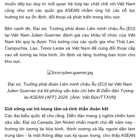
muốn tiếp tục duy trì mối quan hệ hợp tác chặt chẽ với Việt Nam
cũng như với các quốc gia ASEAN nhằm ủng hộ các nỗ lực
hướng tới sự ổn định, đối thoại và phát triển trong khu vực.
Bên cạnh đó, Đại sứ, Trưởng phái đoàn Liên minh châu Âu (EU)
tại Việt Nam Julien Guerrier đánh giá cao khâu tổ chức của Việt
Nam khi quy tụ được Thủ tướng của các quốc gia như Thái Lan,
Campuchia, Lào, Timor-Leste và Việt Nam để cùng đối thoại cấp
cao về tương lai hòa bình, ổn định và tăng trưởng bao trùm cho
khu vực.
Đại sứ, Trưởng phái đoàn Liên minh châu Âu (EU) tại Việt Nam
Julien Guerrier trả lời phỏng vấn báo chí bên lề Diễn đàn Tương
lai ASEAN (AFF) 2026. (Ảnh: Việt Đức/TTXVN)
Giữ vững vai trò trung tâm và tinh thần đoàn kết
Các đại biểu quốc tế cho rằng, Diễn đàn mang ý nghĩa chiến lược
sâu sắc. Đại sứ Canada Jim Nickel nhấn mạnh chủ đề năm nay -
hướng tới tương lai hòa bình, thịnh vượng và lấy người dân làm
trung tâm - là một thông điệp cực kỳ quan trọng, cho thấy ASEAN