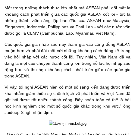
Một trong những thách thức lớn nhất mà ASEAN phải đối mặt là
khoảng cách phát triển giữa các quốc gia ASEAN cốt lõi - tức là
những thành viên sáng lập ban đầu của ASEAN như Malaysia,
Singapore, Indonesia, Philippines và Thái Lan - với các nước vốn
được gọi là CLMV (Campuchia, Lào, Myanmar, Việt Nam).
Các quốc gia gia nhập sau này tham gia vào cộng đồng ASEAN
muộn hơn và phải đối mặt với những khoảng cách đáng kể trong
việc hội nhập với các nước cốt lõi. Tuy nhiên, Việt Nam đã và
đang là một câu chuyện thành công lớn trong nỗ lực hội nhập sâu
rộng hơn và thu hẹp khoảng cách phát triển giữa các quốc gia
trong ASEAN.
Vì vậy, tôi nghĩ ASEAN hiện có một số sáng kiến đang được triển
khai nhằm giảm thiểu sự chênh lệch về phát triển và Việt Nam đã
gặt hái được rất nhiều thành công. Đây hoàn toàn có thể là bài
học kinh nghiệm cho một số quốc gia khác trong khu vực,” ông
Jaideep Singh nhận định.
Đại sứ Canada tại Việt Nam Jim Nickel trả lời phỏng vấn báo chí