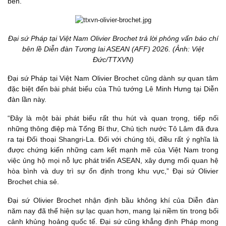
bên.
Đại sứ Pháp tại Việt Nam Olivier Brochet trả lời phỏng vấn báo chí
bên lề Diễn đàn Tương lai ASEAN (AFF) 2026. (Ảnh: Việt
Đức/TTXVN)
Đại sứ Pháp tại Việt Nam Olivier Brochet cũng dành sự quan tâm
đặc biệt đến bài phát biểu của Thủ tướng Lê Minh Hưng tại Diễn
đàn lần này.
“Đây là một bài phát biểu rất thu hút và quan trọng, tiếp nối
những thông điệp mà Tổng Bí thư, Chủ tịch nước Tô Lâm đã đưa
ra tại Đối thoại Shangri-La. Đối với chúng tôi, điều rất ý nghĩa là
được chứng kiến những cam kết mạnh mẽ của Việt Nam trong
việc ủng hộ mọi nỗ lực phát triển ASEAN, xây dựng mối quan hệ
hòa bình và duy trì sự ổn định trong khu vực,” Đại sứ Olivier
Brochet chia sẻ.
Đại sứ Olivier Brochet nhận định bầu không khí của Diễn đàn
năm nay đã thể hiện sự lạc quan hơn, mang lại niềm tin trong bối
cảnh khủng hoảng quốc tế. Đại sứ cũng khẳng định Pháp mong