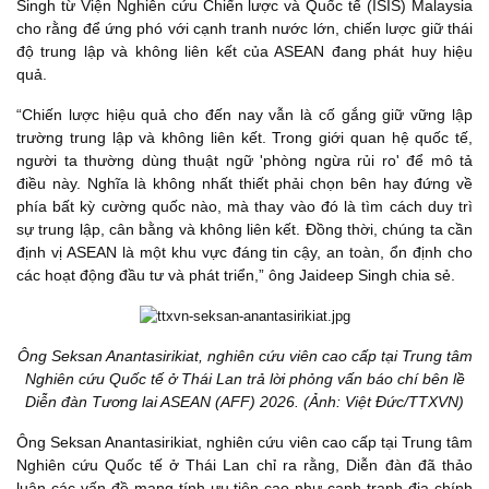
Singh từ Viện Nghiên cứu Chiến lược và Quốc tế (ISIS) Malaysia
cho rằng để ứng phó với cạnh tranh nước lớn, chiến lược giữ thái
độ trung lập và không liên kết của ASEAN đang phát huy hiệu
quả.
“Chiến lược hiệu quả cho đến nay vẫn là cố gắng giữ vững lập
trường trung lập và không liên kết. Trong giới quan hệ quốc tế,
người ta thường dùng thuật ngữ 'phòng ngừa rủi ro' để mô tả
điều này. Nghĩa là không nhất thiết phải chọn bên hay đứng về
phía bất kỳ cường quốc nào, mà thay vào đó là tìm cách duy trì
sự trung lập, cân bằng và không liên kết. Đồng thời, chúng ta cần
định vị ASEAN là một khu vực đáng tin cậy, an toàn, ổn định cho
các hoạt động đầu tư và phát triển,” ông Jaideep Singh chia sẻ.
Ông Seksan Anantasirikiat, nghiên cứu viên cao cấp tại Trung tâm
Nghiên cứu Quốc tế ở Thái Lan trả lời phỏng vấn báo chí bên lề
Diễn đàn Tương lai ASEAN (AFF) 2026. (Ảnh: Việt Đức/TTXVN)
Ông Seksan Anantasirikiat, nghiên cứu viên cao cấp tại Trung tâm
Nghiên cứu Quốc tế ở Thái Lan chỉ ra rằng, Diễn đàn đã thảo
luận các vấn đề mang tính ưu tiên cao như cạnh tranh địa chính