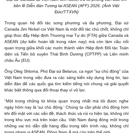
bên lề Diễn đàn Tương lai ASEAN (AFF) 2026. (Ảnh Việt
Đức/TTXVN)
Trong quan hệ đối tác song phương và đa phương, Đại sứ
Canada Jim Nickel coi Việt Nam là một đối tác chủ chốt, không chỉ
giúp thúc đẩy Hiệp định Thương mại Tự do (FTA) giữa Canada và
ASEAN (dự kiến hoàn tất trong năm nay) mà còn làm cầu nối
quan trọng giữa khối các nước thành viên Hiệp định Đối tác Toàn
diện và Tiến bộ xuyên Thái Bình Dương (CPTPP) và Liên minh
châu Âu (EU).
Ông Oleg Shloma, Phó Đại sứ Belarus, ca ngợi "sự chủ động" của
Việt Nam trong việc đưa ra các sáng kiến xây dựng lòng tin, tạo
diễn đàn để các quốc gia tìm kiếm tiếng nói chung và giải quyết
khác biệt thông qua đối thoại thay vì vũ lực.
“Một trong những từ khóa quan trọng nhất mà tôi được nghe
ngày hôm nay là 'sự chủ động.' Chúng ta cần phải chủ động hơn
khi đối mặt với các vấn đề, thách thức và rủi ro hiện tại, không chỉ
trong khu vực mà trên toàn cầu. Việt Nam đang đóng một trong
những vai trò dẫn dắt hàng đầu trong tiến trình này, không chỉ
trong phạm vi ASEAN, Đông Nam Á mà còn trên thế giới.