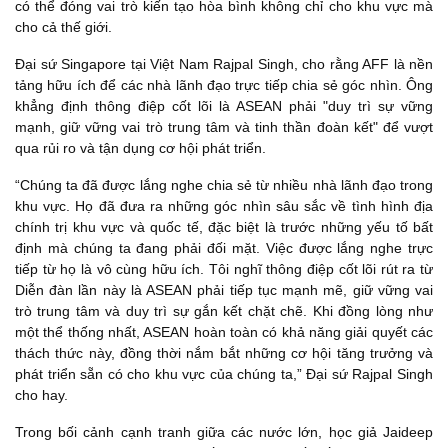
có thể đóng vai trò kiến tạo hòa bình không chỉ cho khu vực mà
cho cả thế giới.
Đại sứ Singapore tại Việt Nam Rajpal Singh, cho rằng AFF là nền
tảng hữu ích để các nhà lãnh đạo trực tiếp chia sẻ góc nhìn. Ông
khẳng định thông điệp cốt lõi là ASEAN phải "duy trì sự vững
mạnh, giữ vững vai trò trung tâm và tinh thần đoàn kết" để vượt
qua rủi ro và tận dụng cơ hội phát triển.
“Chúng ta đã được lắng nghe chia sẻ từ nhiều nhà lãnh đạo trong
khu vực. Họ đã đưa ra những góc nhìn sâu sắc về tình hình địa
chính trị khu vực và quốc tế, đặc biệt là trước những yếu tố bất
định mà chúng ta đang phải đối mặt. Việc được lắng nghe trực
tiếp từ họ là vô cùng hữu ích. Tôi nghĩ thông điệp cốt lõi rút ra từ
Diễn đàn lần này là ASEAN phải tiếp tục mạnh mẽ, giữ vững vai
trò trung tâm và duy trì sự gắn kết chặt chẽ. Khi đồng lòng như
một thể thống nhất, ASEAN hoàn toàn có khả năng giải quyết các
thách thức này, đồng thời nắm bắt những cơ hội tăng trưởng và
phát triển sẵn có cho khu vực của chúng ta,” Đại sứ Rajpal Singh
cho hay.
Trong bối cảnh cạnh tranh giữa các nước lớn, học giả Jaideep