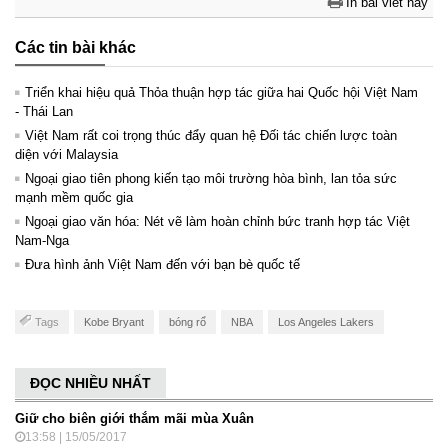
In bài viết này
Các tin bài khác
Triển khai hiệu quả Thỏa thuận hợp tác giữa hai Quốc hội Việt Nam
- Thái Lan
Việt Nam rất coi trọng thúc đẩy quan hệ Đối tác chiến lược toàn
diện với Malaysia
Ngoại giao tiên phong kiến tạo môi trường hòa bình, lan tỏa sức
mạnh mềm quốc gia
Ngoại giao văn hóa: Nét vẽ làm hoàn chỉnh bức tranh hợp tác Việt
Nam-Nga
Đưa hình ảnh Việt Nam đến với bạn bè quốc tế
Tags
Kobe Bryant
bóng rổ
NBA
Los Angeles Lakers
ĐỌC NHIỀU NHẤT
Giữ cho biên giới thắm mãi mùa Xuân
13:58 | 15/05/2017