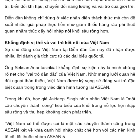
trị, biến đổi khí hậu, chuyển đổi năng lượng và vai trò của giới trẻ.
Diễn đàn không chỉ dừng ở việc nhận diện thách thức mà còn đề
xuất nhiều giải pháp thực tiễn như giảm thiểu hàng rào phi thuế
quan nhằm thúc đẩy hội nhập nội khối sâu rộng hơn.
Khẳng định vị thế và vai trò kết nối của Việt Nam
Sự chủ động của Việt Nam tại Diễn đàn lần này đã nhận được
nhiều lời đánh giá tích cực từ các đại biểu quốc tế.
Ông Seksan Anantasirikiat khẳng định sự kiện này là minh chứng
rõ nét cho "vai trò dẫn dắt” của Việt Nam. Nhờ mạng lưới quan hệ
đối ngoại thân thiện, Việt Nam được kỳ vọng sẽ đóng vai trò đặc
biệt quan trọng trong việc định hình tương lai ASEAN.
Trong khi đó, học giả Jaideep Singh nhìn nhận Việt Nam là "một
câu chuyện thành công" tiêu biểu của khối trong nỗ lực hội nhập
sâu rộng và thu hẹp khoảng cách phát triển.
“Việt Nam có thể được coi là một câu chuyện thành công trong
ASEAN xét về khía cạnh hội nhập chặt chẽ hơn với các nền kinh
tế cốt lõi thuộc nhóm ASEAN 5.