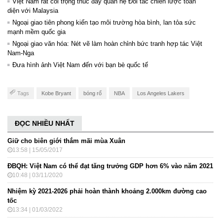
Việt Nam rất coi trọng thúc đẩy quan hệ Đối tác chiến lược toàn
diện với Malaysia
Ngoại giao tiên phong kiến tạo môi trường hòa bình, lan tỏa sức
mạnh mềm quốc gia
Ngoại giao văn hóa: Nét vẽ làm hoàn chỉnh bức tranh hợp tác Việt
Nam-Nga
Đưa hình ảnh Việt Nam đến với bạn bè quốc tế
Tags
Kobe Bryant
bóng rổ
NBA
Los Angeles Lakers
ĐỌC NHIỀU NHẤT
Giữ cho biên giới thắm mãi mùa Xuân
13:58 | 15/05/2017
ĐBQH: Việt Nam có thể đạt tăng trưởng GDP hơn 6% vào năm 2021
10:48 | 03/11/2020
Nhiệm kỳ 2021-2026 phải hoàn thành khoảng 2.000km đường cao
tốc
13:34 | 01/03/2022