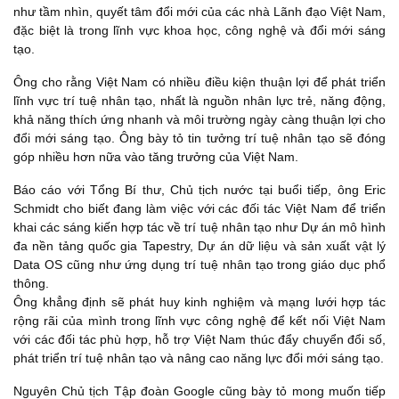
như tầm nhìn, quyết tâm đổi mới của các nhà Lãnh đạo Việt Nam,
đặc biệt là trong lĩnh vực khoa học, công nghệ và đổi mới sáng
tạo.
Ông cho rằng Việt Nam có nhiều điều kiện thuận lợi để phát triển
lĩnh vực trí tuệ nhân tạo, nhất là nguồn nhân lực trẻ, năng động,
khả năng thích ứng nhanh và môi trường ngày càng thuận lợi cho
đổi mới sáng tạo. Ông bày tỏ tin tưởng trí tuệ nhân tạo sẽ đóng
góp nhiều hơn nữa vào tăng trưởng của Việt Nam.
Báo cáo với Tổng Bí thư, Chủ tịch nước tại buổi tiếp, ông Eric
Schmidt cho biết đang làm việc với các đối tác Việt Nam để triển
khai các sáng kiến hợp tác về trí tuệ nhân tạo như Dự án mô hình
đa nền tảng quốc gia Tapestry, Dự án dữ liệu và sản xuất vật lý
Data OS cũng như ứng dụng trí tuệ nhân tạo trong giáo dục phổ
thông.
Ông khẳng định sẽ phát huy kinh nghiệm và mạng lưới hợp tác
rộng rãi của mình trong lĩnh vực công nghệ để kết nối Việt Nam
với các đối tác phù hợp, hỗ trợ Việt Nam thúc đẩy chuyển đổi số,
phát triển trí tuệ nhân tạo và nâng cao năng lực đổi mới sáng tạo.
Nguyên Chủ tịch Tập đoàn Google cũng bày tỏ mong muốn tiếp