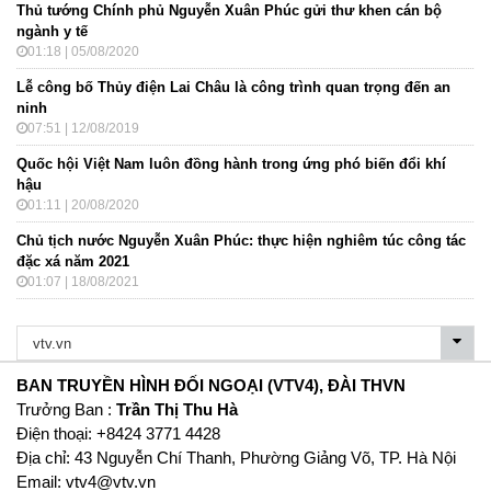
Thủ tướng Chính phủ Nguyễn Xuân Phúc gửi thư khen cán bộ
ngành y tế
01:18 | 05/08/2020
Lễ công bố Thủy điện Lai Châu là công trình quan trọng đến an
ninh
07:51 | 12/08/2019
Quốc hội Việt Nam luôn đồng hành trong ứng phó biến đổi khí
hậu
01:11 | 20/08/2020
Chủ tịch nước Nguyễn Xuân Phúc: thực hiện nghiêm túc công tác
đặc xá năm 2021
01:07 | 18/08/2021
BAN TRUYỀN HÌNH ĐỐI NGOẠI (VTV4), ĐÀI THVN
Trưởng Ban :
Trần Thị Thu Hà
Ðiện thoại: +8424 3771 4428
Địa chỉ: 43 Nguyễn Chí Thanh, Phường Giảng Võ, TP. Hà Nội
Email:
vtv4@vtv.vn