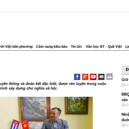
ời Việt bốn phương
Cẩm nang kiều bào
Tin tức
Văn học NT
Quê Việt
Lị
Đ
Giữ
yền thống và đoàn kết đặc biệt, được rèn luyện trong cuộc
13
rình xây dựng chủ nghĩa xã hội.
ĐBQ
vào
10
Nhi
đườ
13