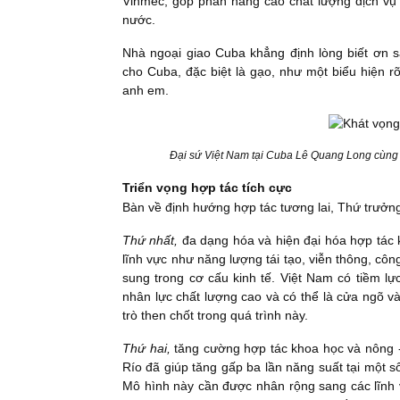
Vinmec, góp phần nâng cao chất lượng dịch vụ y
nước.
Nhà ngoại giao Cuba khẳng định lòng biết ơn
cho Cuba, đặc biệt là gạo, như một biểu hiện 
anh em.
Đại sứ Việt Nam tại Cuba Lê Quang Long cùng 
Triển vọng hợp tác tích cực
Bàn về định hướng hợp tác tương lai, Thứ trưởng
Thứ nhất,
đa dạng hóa và hiện đại hóa hợp tác 
lĩnh vực như năng lượng tái tạo, viễn thông, cô
sung trong cơ cấu kinh tế. Việt Nam có tiềm l
nhân lực chất lượng cao và có thể là cửa ngõ và
trò then chốt trong quá trình này.
Thứ hai,
tăng cường hợp tác khoa học và nông - c
Río đã giúp tăng gấp ba lần năng suất tại một s
Mô hình này cần được nhân rộng sang các lĩnh 