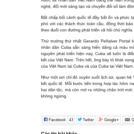
nước và nhân dân Việt Nam đang thể hiện trong 
nghệ, đổi mới sáng tạo và chuyển đổi số làm động 
Bất chấp bối cảnh quốc tế đầy bất ổn và phức t
phó với các thách thức toàn cầu, đồng thời bảo
theo đuổi con đường phát triển xã hội chủ nghĩa.
Thứ trưởng thứ nhất Gerardo Peñalver Portal 
nhân dân Cuba sẵn sàng hiến dâng cả máu mình
nguyên phát triển hiện nay, Cuba sẽ luôn là đ
kết của Việt Nam. Trên hết, ông bày tỏ khát vọn
của Việt Nam tại Cuba và của Cuba tại Việt Nam.
Như một sợi chỉ đỏ xuyên suốt lịch sử, quan hệ
kết quốc tế. Mỗi bước tiến trong hợp tác hôm n
hai dân tộc, mà còn mở ra những chân trời mới 
không ngừng.
Các tin bài khác