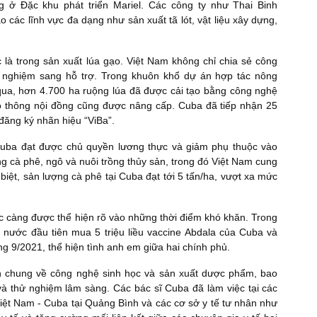
g ở Đặc khu phát triển Mariel. Các công ty như Thai Binh
 các lĩnh vực đa dạng như sản xuất tã lót, vật liệu xây dựng,
c là trong sản xuất lúa gạo. Việt Nam không chỉ chia sẻ công
h nghiệm sang hỗ trợ. Trong khuôn khổ dự án hợp tác nông
ua, hơn 4.700 ha ruộng lúa đã được cải tạo bằng công nghệ
 thông nội đồng cũng được nâng cấp. Cuba đã tiếp nhận 25
 đăng ký nhãn hiệu “ViBa”.
Cuba đạt được chủ quyền lương thực và giảm phụ thuộc vào
ng cà phê, ngô và nuôi trồng thủy sản, trong đó Việt Nam cung
biệt, sản lượng cà phê tại Cuba đạt tới 5 tấn/ha, vượt xa mức
tộc càng được thể hiện rõ vào những thời điểm khó khăn. Trong
g nước đầu tiên mua 5 triệu liều vaccine Abdala của Cuba và
ng 9/2021, thể hiện tình anh em giữa hai chính phủ.
án chung về công nghệ sinh học và sản xuất dược phẩm, bao
à thử nghiệm lâm sàng. Các bác sĩ Cuba đã làm việc tại các
iệt Nam - Cuba tại Quảng Bình và các cơ sở y tế tư nhân như