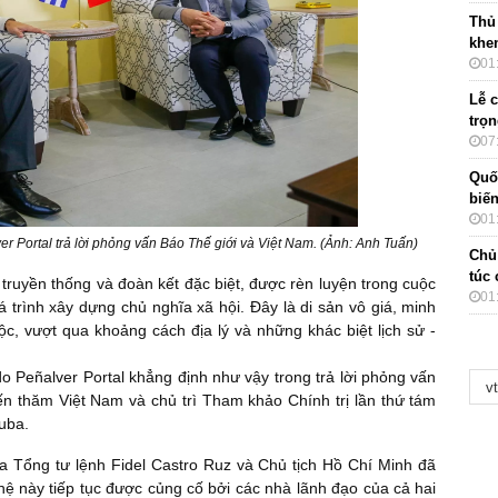
Thủ
khe
01
Lễ 
trọ
07
Quố
biến
01
 Portal trả lời phỏng vấn Báo Thế giới và Việt Nam. (Ảnh: Anh Tuấn)
Chủ
túc
ruyền thống và đoàn kết đặc biệt, được rèn luyện trong cuộc
01
 trình xây dựng chủ nghĩa xã hội. Đây là di sản vô giá, minh
c, vượt qua khoảng cách địa lý và những khác biệt lịch sử -
 Peñalver Portal khẳng định như vậy trong trả lời phỏng vấn
n thăm Việt Nam và chủ trì Tham khảo Chính trị lần thứ tám
uba.
a Tổng tư lệnh Fidel Castro Ruz và Chủ tịch Hồ Chí Minh đã
ệ này tiếp tục được củng cố bởi các nhà lãnh đạo của cả hai