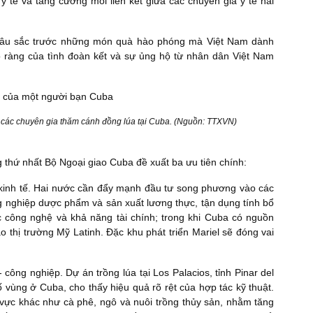
 tế và tăng cường mối liên kết giữa các chuyên gia y tế hai
 sâu sắc trước những món quà hào phóng mà Việt Nam dành
rõ ràng của tình đoàn kết và sự ủng hộ từ nhân dân Việt Nam
các chuyên gia thăm cánh đồng lúa tại Cuba. (Nguồn: TTXVN)
 thứ nhất Bộ Ngoại giao Cuba đề xuất ba ưu tiên chính:
kinh tế. Hai nước cần đẩy mạnh đầu tư song phương vào các
ng nghiệp dược phẩm và sản xuất lương thực, tận dụng tính bổ
ực công nghệ và khả năng tài chính; trong khi Cuba có nguồn
o thị trường Mỹ Latinh. Đặc khu phát triển Mariel sẽ đóng vai
ông nghiệp. Dự án trồng lúa tại Los Palacios, tỉnh Pinar del
ố vùng ở Cuba, cho thấy hiệu quả rõ rệt của hợp tác kỹ thuật.
vực khác như cà phê, ngô và nuôi trồng thủy sản, nhằm tăng