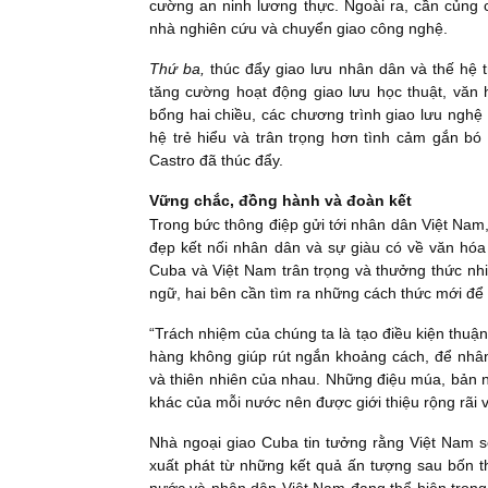
cường an ninh lương thực. Ngoài ra, cần củng 
nhà nghiên cứu và chuyển giao công nghệ.
Thứ ba,
thúc đẩy giao lưu nhân dân và thế hệ tr
tăng cường hoạt động giao lưu học thuật, văn 
bổng hai chiều, các chương trình giao lưu nghệ
hệ trẻ hiểu và trân trọng hơn tình cảm gắn bó
Castro đã thúc đẩy.
Vững chắc, đồng hành và đoàn kết
Trong bức thông điệp gửi tới nhân dân Việt Nam
đẹp kết nối nhân dân và sự giàu có về văn hóa
Cuba và Việt Nam trân trọng và thưởng thức nhi
ngữ, hai bên cần tìm ra những cách thức mới để 
“Trách nhiệm của chúng ta là tạo điều kiện thuận
hàng không giúp rút ngắn khoảng cách, để nhâ
và thiên nhiên của nhau. Những điệu múa, bản n
khác của mỗi nước nên được giới thiệu rộng rãi
Nhà ngoại giao Cuba tin tưởng rằng Việt Nam s
xuất phát từ những kết quả ấn tượng sau bốn