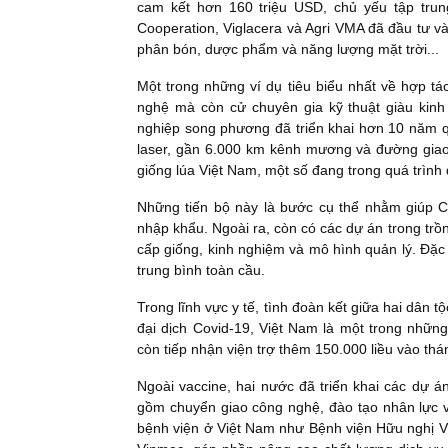
cam kết hơn 160 triệu USD, chủ yếu tập trun
Cooperation, Viglacera và Agri VMA đã đầu tư vào
phân bón, dược phẩm và năng lượng mặt trời...
Một trong những ví dụ tiêu biểu nhất về hợp tá
nghệ mà còn cử chuyên gia kỹ thuật giàu kin
nghiệp song phương đã triển khai hơn 10 năm q
laser, gần 6.000 km kênh mương và đường giao
giống lúa Việt Nam, một số đang trong quá trình
Những tiến bộ này là bước cụ thể nhằm giúp 
nhập khẩu. Ngoài ra, còn có các dự án trong trồ
cấp giống, kinh nghiệm và mô hình quản lý. Đặc 
trung bình toàn cầu.
Trong lĩnh vực y tế, tình đoàn kết giữa hai dân 
đại dịch Covid-19, Việt Nam là một trong nhữn
còn tiếp nhận viện trợ thêm 150.000 liều vào thá
Ngoài vaccine, hai nước đã triển khai các dự 
gồm chuyển giao công nghệ, đào tạo nhân lực v
bệnh viện ở Việt Nam như Bệnh viện Hữu nghị V