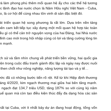
n và làm phong phú thêm mối quan hệ ấy cho các thế hệ tương
ược lãnh đạo hai nước chọn là Năm Hữu nghị Việt Nam - Cuba,
o, là cơ hội để cùng nhau tôn vinh di sản đặc biệt đó.
t triển quan hệ song phương là rất lớn. Dựa trên nền tảng
ên cam kết tiếp tục xây dựng một mối quan hệ hợp tác toàn
iều gì có thể cản trở nguyện vọng của hai Đảng, hai Nhà nước
ỉnh cao mới trong hội nhập cùng có lợi và tăng cường lòng tin
ấn mạnh.
ch sử và tầm nhìn chung về phát triển bền vững, hai quốc gia
ện trong cuộc đấu tranh giành độc lập và ngày nay được nuôi
c then chốt như nông nghiệp, năng lượng tái tạo và y tế…
nước đã có những bước tiến rõ rệt. Kể từ khi Hiệp định thương
háng 4/2020, kim ngạch thương mại giữa hai bên tăng mạnh.
 ngạch đạt 134,7 triệu USD, tăng 187% so với cùng kỳ năm
huế quan mà còn tạo điều kiện thúc đẩy đa dạng hóa các sản
ất tại Cuba, với ít nhất bảy dự án đang hoạt động, tổng vốn