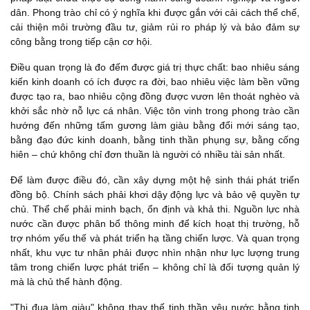
dân. Phong trào chỉ có ý nghĩa khi được gắn với cải cách thể chế,
cải thiện môi trường đầu tư, giảm rủi ro pháp lý và bảo đảm sự
công bằng trong tiếp cận cơ hội.
Điều quan trọng là đo đếm được giá trị thực chất: bao nhiêu sáng
kiến kinh doanh có ích được ra đời, bao nhiêu việc làm bền vững
được tạo ra, bao nhiêu cộng đồng được vươn lên thoát nghèo và
khởi sắc nhờ nỗ lực cá nhân. Việc tôn vinh trong phong trào cần
hướng đến những tấm gương làm giàu bằng đổi mới sáng tạo,
bằng đạo đức kinh doanh, bằng tinh thần phụng sự, bằng cống
hiên – chứ không chỉ đơn thuần là người có nhiều tài sản nhất.
Để làm được điều đó, cần xây dựng một hệ sinh thái phát triển
đồng bộ. Chính sách phải khơi dậy động lực và bảo vệ quyền tự
chủ. Thể chế phải minh bạch, ổn định và khả thi. Nguồn lực nhà
nước cần được phân bổ thông minh để kích hoạt thị trường, hỗ
trợ nhóm yếu thế và phát triển hạ tầng chiến lược. Và quan trọng
nhất, khu vực tư nhân phải được nhìn nhận như lực lượng trung
tâm trong chiến lược phát triển – không chỉ là đối tượng quản lý
mà là chủ thể hành động.
"Thi đua làm giàu" không thay thế tinh thần yêu nước bằng tinh