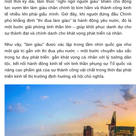
một thời kỳ dài, tâm thức "nghi ngờ người giàu" khiến cho động
lực vươn lên làm giàu chân chính bị kìm hãm và thành công kinh
tế nhiều khi phải giấu mình. Giờ đây, khi người đứng đầu Chính
phủ khẳng định "thi đua làm giàu" là hành động yêu nước, đó là
một bước giải phóng tinh thần lớn – giúp khôi phục danh dự cho
sự thành đạt và chính danh cho khát vọng phát triển cá nhân.
Như vậy, "làm giàu" được xác lập trong tầm nhìn quốc gia như
một giá trị gắn với thi đua yêu nước – một bước chuyển sâu sắc
trong tư duy phát triển: gắn khát vọng cá nhân với lý tưởng dân
tộc, kết nối hành động kinh tế với tinh thần phụng sự Tổ quốc và
nâng cao phẩm giá của sự thành công vật chất trong thời đại phát
triển kinh tế thị trường định hướng xã hội chủ nghĩa.