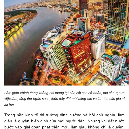
Làm giàu chính đáng không chỉ mang lại của cải cho cá nhân, mà còn tạo ra
việc làm, tăng thu ngân sách, thúc đẩy đổi mới sáng tạo và lan tỏa các giá trị
xã hội
Trong nền kinh tế thị trường định hướng xã hội chủ nghĩa, làm
giàu là quyền hiến định của mọi người dân. Nhưng khi đất nước
bước vào giai đoạn phát triển mới, làm giàu không chỉ là quyền,