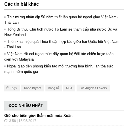
Các tin bài khác
Thư mừng nhân dịp 50 năm thiết lập quan hệ ngoại giao Việt Nam-
Thái Lan
Tổng Bí thư, Chủ tịch nước Tô Lâm sẽ thăm cấp nhà nước Úc và
New Zealand
Triển khai hiệu quả Thỏa thuận hợp tác giữa hai Quốc hội Việt Nam
- Thái Lan
Việt Nam rất coi trọng thúc đẩy quan hệ Đối tác chiến lược toàn
diện với Malaysia
Ngoại giao tiên phong kiến tạo môi trường hòa bình, lan tỏa sức
mạnh mềm quốc gia
Tags
Kobe Bryant
bóng rổ
NBA
Los Angeles Lakers
ĐỌC NHIỀU NHẤT
Giữ cho biên giới thắm mãi mùa Xuân
13:58 | 15/05/2017