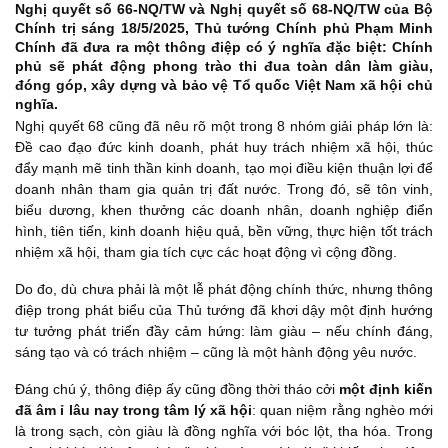
Nghị quyết số 66-NQ/TW và Nghị quyết số 68-NQ/TW của Bộ
Chính trị sáng 18/5/2025, Thủ tướng Chính phủ Phạm Minh
Chính đã đưa ra một thông điệp có ý nghĩa đặc biệt: Chính
phủ sẽ phát động phong trào thi đua toàn dân làm giàu,
đóng góp, xây dựng và bảo vệ Tổ quốc Việt Nam xã hội chủ
nghĩa.
Nghị quyết 68 cũng đã nêu rõ một trong 8 nhóm giải pháp lớn là:
Đề cao đạo đức kinh doanh, phát huy trách nhiệm xã hội, thúc
đẩy mạnh mẽ tinh thần kinh doanh, tạo mọi điều kiện thuận lợi để
doanh nhân tham gia quản trị đất nước. Trong đó, sẽ tôn vinh,
biểu dương, khen thưởng các doanh nhân, doanh nghiệp điển
hình, tiên tiến, kinh doanh hiệu quả, bền vững, thực hiện tốt trách
nhiệm xã hội, tham gia tích cực các hoạt động vì cộng đồng.
Do đo, dù chưa phải là một lễ phát động chính thức, nhưng thông
điệp trong phát biểu của Thủ tướng đã khơi dậy một định hướng
tư tưởng phát triển đầy cảm hứng: làm giàu – nếu chính đáng,
sáng tạo và có trách nhiệm – cũng là một hành động yêu nước.
Đáng chú ý, thông điệp ấy cũng đồng thời tháo cởi
một định kiến
đã âm ỉ lâu nay trong tâm lý xã hội
: quan niệm rằng nghèo mới
là trong sạch, còn giàu là đồng nghĩa với bóc lột, tha hóa. Trong