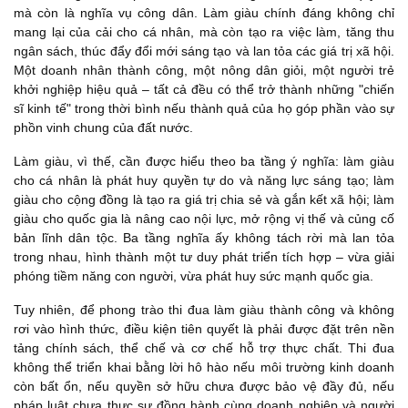
mà còn là nghĩa vụ công dân. Làm giàu chính đáng không chỉ
mang lại của cải cho cá nhân, mà còn tạo ra việc làm, tăng thu
ngân sách, thúc đẩy đổi mới sáng tạo và lan tỏa các giá trị xã hội.
Một doanh nhân thành công, một nông dân giỏi, một người trẻ
khởi nghiệp hiệu quả – tất cả đều có thể trở thành những "chiến
sĩ kinh tế" trong thời bình nếu thành quả của họ góp phần vào sự
phồn vinh chung của đất nước.
Làm giàu, vì thế, cần được hiểu theo ba tầng ý nghĩa: làm giàu
cho cá nhân là phát huy quyền tự do và năng lực sáng tạo; làm
giàu cho cộng đồng là tạo ra giá trị chia sẻ và gắn kết xã hội; làm
giàu cho quốc gia là nâng cao nội lực, mở rộng vị thế và củng cố
bản lĩnh dân tộc. Ba tầng nghĩa ấy không tách rời mà lan tỏa
trong nhau, hình thành một tư duy phát triển tích hợp – vừa giải
phóng tiềm năng con người, vừa phát huy sức mạnh quốc gia.
Tuy nhiên, để phong trào thi đua làm giàu thành công và không
rơi vào hình thức, điều kiện tiên quyết là phải được đặt trên nền
tảng chính sách, thể chế và cơ chế hỗ trợ thực chất. Thi đua
không thể triển khai bằng lời hô hào nếu môi trường kinh doanh
còn bất ổn, nếu quyền sở hữu chưa được bảo vệ đầy đủ, nếu
pháp luật chưa thực sự đồng hành cùng doanh nghiệp và người