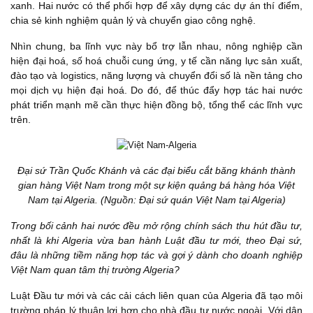
xanh. Hai nước có thể phối hợp để xây dựng các dự án thí điểm,
chia sẻ kinh nghiệm quản lý và chuyển giao công nghệ.
Nhìn chung, ba lĩnh vực này bổ trợ lẫn nhau, nông nghiệp cần
hiện đại hoá, số hoá chuỗi cung ứng, y tế cần năng lực sản xuất,
đào tạo và logistics, năng lượng và chuyển đổi số là nền tảng cho
mọi dịch vụ hiện đại hoá. Do đó, để thúc đẩy hợp tác hai nước
phát triển mạnh mẽ cần thực hiện đồng bộ, tổng thể các lĩnh vực
trên.
Đại sứ Trần Quốc Khánh và các đại biểu cắt băng khánh thành
gian hàng Việt Nam trong một sự kiện quảng bá hàng hóa Việt
Nam tại Algeria. (Nguồn: Đại sứ quán Việt Nam tại Algeria)
Trong bối cảnh hai nước đều mở rộng chính sách thu hút đầu tư,
nhất là khi Algeria vừa ban hành Luật đầu tư mới, theo Đại sứ,
đâu là những tiềm năng hợp tác và gợi ý dành cho doanh nghiệp
Việt Nam quan tâm thị trường Algeria?
Luật Đầu tư mới và các cải cách liên quan của Algeria đã tạo môi
trường pháp lý thuận lợi hơn cho nhà đầu tư nước ngoài. Với dân