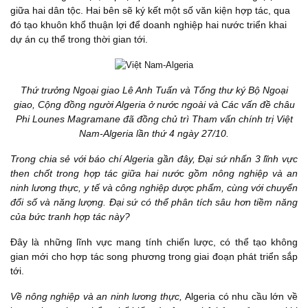
giữa hai dân tộc. Hai bên sẽ ký kết một số văn kiện hợp tác, qua
đó tạo khuôn khổ thuận lợi để doanh nghiệp hai nước triển khai
dự án cụ thể trong thời gian tới.
Thứ trưởng Ngoại giao Lê Anh Tuấn và Tổng thư k‎ý Bộ Ngoại
giao, Cộng đồng người Algeria ở nước ngoài và Các vấn đề châu
Phi Lounes Magramane đã đồng chủ trì Tham vấn chính trị Việt
Nam-Algeria lần thứ 4 ngày 27/10.
Trong chia sẻ với báo chí Algeria gần đây, Đại sứ nhấn 3 lĩnh vực
then chốt trong hợp tác giữa hai nước gồm nông nghiệp và an
ninh lương thực, y tế và công nghiệp dược phẩm, cùng với chuyển
đổi số và năng lượng. Đại sứ có thể phân tích sâu hơn tiềm năng
của bức tranh hợp tác này?
Đây là những lĩnh vực mang tính chiến lược, có thể tạo không
gian mới cho hợp tác song phương trong giai đoạn phát triển sắp
tới.
Về nông nghiệp và an ninh lương thực,
Algeria có nhu cầu lớn về