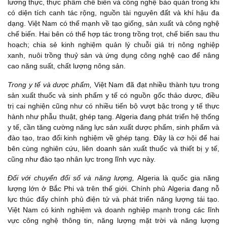
lương thực, thực phẩm chế biến và công nghệ bảo quản trong khi
có diện tích canh tác rộng, nguồn tài nguyên đất và khí hậu đa
dạng. Việt Nam có thế mạnh về tạo giống, sản xuất và công nghệ
chế biến. Hai bên có thể hợp tác trong trồng trọt, chế biến sau thu
hoạch; chia sẻ kinh nghiệm quản lý chuỗi giá trị nông nghiệp
xanh, nuôi trồng thuỷ sản và ứng dụng công nghệ cao để nâng
cao năng suất, chất lượng nông sản.
Trong y tế và dược phẩm,
Việt Nam đã đạt nhiều thành tựu trong
sản xuất thuốc và sinh phẩm y tế có nguồn gốc thảo dược, điều
trị cai nghiện cũng như có nhiều tiến bộ vượt bậc trong y tế thực
hành như phẫu thuật, ghép tạng. Algeria đang phát triển hệ thống
y tế, cần tăng cường năng lực sản xuất dược phẩm, sinh phẩm và
đào tạo, trao đổi kinh nghiệm về ghép tạng. Đây là cơ hội để hai
bên cùng nghiên cứu, liên doanh sản xuất thuốc và thiết bị y tế,
cũng như đào tạo nhân lực trong lĩnh vực này.
Đối với chuyển đổi số và năng lượng,
Algeria là quốc gia năng
lượng lớn ở Bắc Phi và trên thế giới. Chính phủ Algeria đang nỗ
lực thúc đẩy chính phủ điện tử và phát triển năng lượng tái tạo.
Việt Nam có kinh nghiệm và doanh nghiệp mạnh trong các lĩnh
vực công nghệ thông tin, năng lượng mặt trời và năng lượng