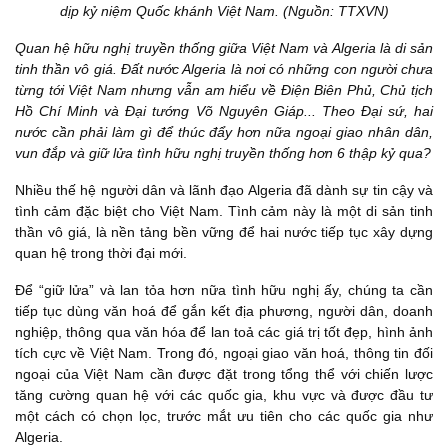
dịp kỷ niệm Quốc khánh Việt Nam. (Nguồn: TTXVN)
Quan hệ hữu nghị truyền thống giữa Việt Nam và Algeria là di sản
tinh thần vô giá. Đất nước Algeria là nơi có những con người chưa
từng tới Việt Nam nhưng vẫn am hiểu về Điện Biên Phủ, Chủ tịch
Hồ Chí Minh và Đại tướng Võ Nguyên Giáp... Theo Đại sứ, hai
nước cần phải làm gì để thúc đẩy hơn nữa ngoại giao nhân dân,
vun đắp và giữ lửa tình hữu nghị truyền thống hơn 6 thập kỷ qua?
Nhiều thế hệ người dân và lãnh đạo Algeria đã dành sự tin cậy và
tình cảm đặc biệt cho Việt Nam. Tình cảm này là một di sản tinh
thần vô giá, là nền tảng bền vững để hai nước tiếp tục xây dựng
quan hệ trong thời đại mới.
Để “giữ lửa” và lan tỏa hơn nữa tình hữu nghị ấy, chúng ta cần
tiếp tục dùng văn hoá để gắn kết địa phương, người dân, doanh
nghiệp, thông qua văn hóa để lan toả các giá trị tốt đẹp, hình ảnh
tích cực về Việt Nam. Trong đó, ngoại giao văn hoá, thông tin đối
ngoại của Việt Nam cần được đặt trong tổng thể với chiến lược
tăng cường quan hệ với các quốc gia, khu vực và được đầu tư
một cách có chọn lọc, trước mắt ưu tiên cho các quốc gia như
Algeria.