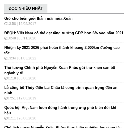
ĐỌC NHIỀU NHẤT
Giữ cho biên giới thắm mãi mùa Xuân
13:58 | 15/05/2017
ĐBQH: Việt Nam có thể đạt tăng trưởng GDP hơn 6% vào năm 2021
10:48 | 03/11/2020
Nhiệm kỳ 2021-2026 phải hoàn thành khoảng 2.000km đường cao
tốc
13:34 | 01/03/2022
Thủ tướng Chính phủ Nguyễn Xuân Phúc gửi thư khen cán bộ
ngành y tế
01:18 | 05/08/2020
Lễ công bố Thủy điện Lai Châu là công trình quan trọng đến an
ninh
07:51 | 12/08/2019
Quốc hội Việt Nam luôn đồng hành trong ứng phó biến đổi khí
hậu
01:11 | 20/08/2020
Chủ tịch nước Nguyễn Xuân Phúc: thực hiện nghiêm túc công tác