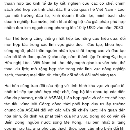
thuận hợp tác kinh tế đã ký kết; nghiên cứu các cơ chế, chính
sách phù hợp với tính chất đặc thù của quan hệ Việt Nam - Lào,
tạo môi trường đầu tư, kinh doanh thuận lợi, minh bạch cho
doanh nghiệp hai nước; triển khai đồng bộ các giải pháp phù hợp
nhằm đưa kim ngạch song phương lên 10 tỷ USD vào năm 2030.
Hai Thủ tướng cũng thống nhất tiếp tục nâng cao hiệu quả, đổi
mới hợp tác trong các lĩnh vực giáo dục - đào tạo, khoa học -
công nghệ, phát triển nguồn nhân lực chất lượng cao và đào tạo
cán bộ lãnh đạo, quản lý các cấp; sớm thành lập Trường Đại học
Hữu nghị Lào - Việt Nam tại Lào; đẩy mạnh giao lưu văn hóa, thể
thao, du lịch; mở rộng hợp tác trong các lĩnh vực nông nghiệp
sạch, thương mại điện tử, chuyển đổi số và đổi mới sáng tạo.
Hai bên cũng trao đổi sâu rộng về tình hình khu vực và quốc tế,
nhất trí tiếp tục phối hợp chặt chẽ, ủng hộ lẫn nhau tại các diễn
đàn đa phương, nhất là ASEAN, Liên hợp quốc và các cơ chế hợp
tác tiểu vùng Mê Công; đồng thời phối hợp duy trì lập trường
chung của ASEAN đối với các vấn đề chiến lược liên quan đến
hòa bình, ổn định và phát triển của khu vực, trong đó có vấn đề
Biển Đông, nguồn nước sông Mê Kông. Hai bên nhất trí tăng
cường hợp tác ứng phó các thách thức toàn cầu như biến đổi khí