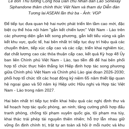
Lễ đón Thủ tướng Cộng hòa Dân chủ Nhân dân Lào Sonexay
Siphandone thăm chính thức Việt Nam và tham dự Diễn đàn
Tương lai ASEAN lần thứ ba - Ảnh: VGP
Để tiếp tục đưa quan hệ hai nước phát triển lên tầm cao mới, đặc
biệt cụ thể hóa nội hàm "gắn kết chiến lược" Việt Nam - Lào trên
các phương diện gắn kết song phương, gắn kết tiểu vùng và gắn
kết khu vực, quốc tế, hai bên nhất trí tiếp tục duy trì hiệu quả các
chuyến thăm, tiếp xúc cấp cao và các cấp; triển khai nghiêm túc,
đạt chất lượng cao các thỏa thuận cấp cao, kết quả Kỳ họp 48 Ủy
ban liên Chính phủ Việt Nam - Lào, tạo tiền đề để hai bên phối
hợp tổ chức thực hiện thắng lợi Hiệp định hợp tác song phương
giữa Chính phủ Việt Nam và Chính phủ Lào giai đoạn 2026-2030;
phối hợp tổ chức tốt các hoạt động kỷ niệm 65 năm thiết lập quan
hệ ngoại giao và 50 năm ký Hiệp ước Hữu nghị và Hợp tác Việt
Nam - Lào trong năm 2027.
Hai bên nhất trí tiếp tục triển khai hiệu quả các nghị định thư và
kế hoạch hợp tác quốc phòng, an ninh; tăng cường phối hợp đấu
tranh phòng, chống tội phạm xuyên quốc gia, tội phạm ma túy,
khai thác trái phép tài nguyên thiên nhiên; hỗ trợ lẫn nhau giữ
vững ổn định chính trị, trật tự an toàn xã hội ở mỗi nước và khu