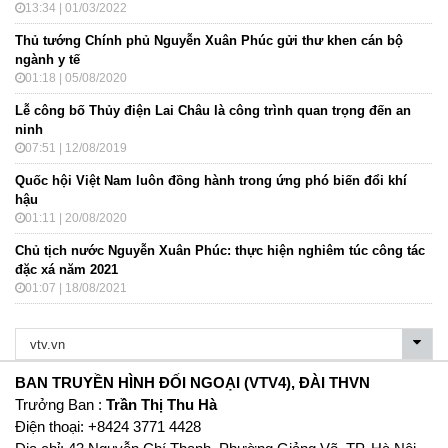
13:34 | 01/03/2022
Thủ tướng Chính phủ Nguyễn Xuân Phúc gửi thư khen cán bộ
ngành y tế
01:18 | 05/08/2020
Lễ công bố Thủy điện Lai Châu là công trình quan trọng đến an
ninh
07:51 | 12/08/2019
Quốc hội Việt Nam luôn đồng hành trong ứng phó biến đổi khí
hậu
01:11 | 20/08/2020
Chủ tịch nước Nguyễn Xuân Phúc: thực hiện nghiêm túc công tác
đặc xá năm 2021
01:07 | 18/08/2021
BAN TRUYỀN HÌNH ĐỐI NGOẠI (VTV4), ĐÀI THVN
Trưởng Ban :
Trần Thị Thu Hà
Ðiện thoại: +8424 3771 4428