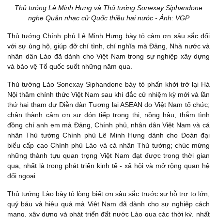
Thủ tướng Lê Minh Hưng và Thủ tướng Sonexay Siphandone
nghe Quân nhạc cử Quốc thiều hai nước - Ảnh: VGP
Thủ tướng Chính phủ Lê Minh Hưng bày tỏ cảm ơn sâu sắc đối
với sự ủng hộ, giúp đỡ chí tình, chí nghĩa mà Đảng, Nhà nước và
nhân dân Lào đã dành cho Việt Nam trong sự nghiệp xây dựng
và bảo vệ Tổ quốc suốt những năm qua.
Thủ tướng Lào Sonexay Siphandone bày tỏ phấn khởi trở lại Hà
Nội thăm chính thức Việt Nam sau khi đắc cử nhiệm kỳ mới và lần
thứ hai tham dự Diễn đàn Tương lai ASEAN do Việt Nam tổ chức;
chân thành cảm ơn sự đón tiếp trọng thị, nồng hậu, thắm tình
đồng chí anh em mà Đảng, Chính phủ, nhân dân Việt Nam và cá
nhân Thủ tướng Chính phủ Lê Minh Hưng dành cho Đoàn đại
biểu cấp cao Chính phủ Lào và cá nhân Thủ tướng; chúc mừng
những thành tựu quan trọng Việt Nam đạt được trong thời gian
qua, nhất là trong phát triển kinh tế - xã hội và mở rộng quan hệ
đối ngoại.
Thủ tướng Lào bày tỏ lòng biết ơn sâu sắc trước sự hỗ trợ to lớn,
quý báu và hiệu quả mà Việt Nam đã dành cho sự nghiệp cách
mạng, xây dựng và phát triển đất nước Lào qua các thời kỳ, nhất