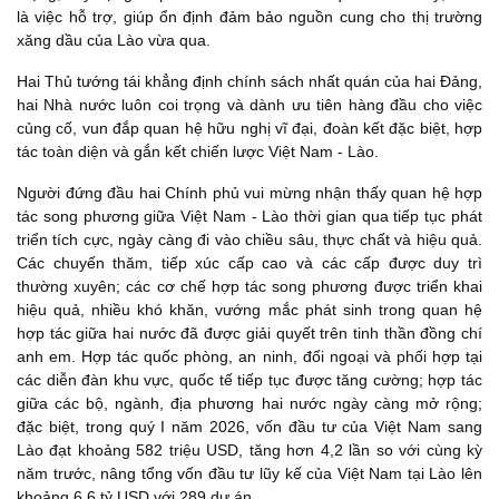
là việc hỗ trợ, giúp ổn định đảm bảo nguồn cung cho thị trường
xăng dầu của Lào vừa qua.
Hai Thủ tướng tái khẳng định chính sách nhất quán của hai Đảng,
hai Nhà nước luôn coi trọng và dành ưu tiên hàng đầu cho việc
củng cố, vun đắp quan hệ hữu nghị vĩ đại, đoàn kết đặc biệt, hợp
tác toàn diện và gắn kết chiến lược Việt Nam - Lào.
Người đứng đầu hai Chính phủ vui mừng nhận thấy quan hệ hợp
tác song phương giữa Việt Nam - Lào thời gian qua tiếp tục phát
triển tích cực, ngày càng đi vào chiều sâu, thực chất và hiệu quả.
Các chuyến thăm, tiếp xúc cấp cao và các cấp được duy trì
thường xuyên; các cơ chế hợp tác song phương được triển khai
hiệu quả, nhiều khó khăn, vướng mắc phát sinh trong quan hệ
hợp tác giữa hai nước đã được giải quyết trên tinh thần đồng chí
anh em. Hợp tác quốc phòng, an ninh, đối ngoại và phối hợp tại
các diễn đàn khu vực, quốc tế tiếp tục được tăng cường; hợp tác
giữa các bộ, ngành, địa phương hai nước ngày càng mở rộng;
đặc biệt, trong quý I năm 2026, vốn đầu tư của Việt Nam sang
Lào đạt khoảng 582 triệu USD, tăng hơn 4,2 lần so với cùng kỳ
năm trước, nâng tổng vốn đầu tư lũy kế của Việt Nam tại Lào lên
khoảng 6,6 tỷ USD với 289 dự án.