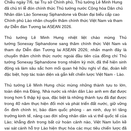
Chiều ngày 7/6, tại Trụ sở Chính phủ, Thủ tướng Lê Minh Hưng
đã chủ trì lễ đón chính thức Thủ tướng nước Cộng hòa Dân chủ
Nhân dân Lào Sonexay Siphandone và Đoàn đại biểu cấp cao
Chính phủ Lào nhân chuyến thăm chính thức Việt Nam và tham
dự Diễn đàn Tương lai ASEAN 2026.
Thủ tướng Lê Minh Hưng nhiệt liệt chào mừng Thủ
tướng Sonexay Siphandone sang thăm chính thức Việt Nam và
tham dự Diễn đàn Tương lai ASEAN 2026; nhấn mạnh đây là
chuyến thăm chính thức nước ngoài đầu tiên của đồng chí Thủ
tướng Sonexay Siphandone trong nhiệm kỳ mới, đã thể hiện sinh
động và làm sâu sắc hơn mối quan hệ hữu nghị vĩ đại, đoàn kết
đặc biệt, hợp tác toàn diện và gắn kết chiến lược Việt Nam - Lào.
Thủ tướng Lê Minh Hưng chúc mừng những thành tựu to lớn,
toàn diện mà Đảng, Nhà nước và nhân dân Lào anh em đạt được
trong hơn 5 thập kỷ qua, đặc biệt là những thành tựu đã đạt được
trong 40 năm thực hiện đổi mới và phát triển đất nước, giữ vững
ổn định chính trị, bảo đảm quốc phòng - an ninh, duy trì tăng
trưởng kinh tế, nâng cao đời sống nhân dân và vị thế quốc tế của
Lào; khẳng định trong bất cứ hoàn cảnh nào, Việt Nam luôn kề
vai sát cánh hỗ trợ Lào hiện thực hóa các mục tiêu chiến lược đã