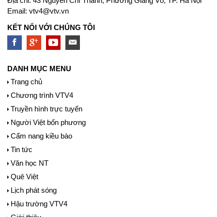
Địa chỉ: 43 Nguyễn Chí Thanh, Phường Giảng Võ, TP. Hà Nội
Email:
vtv4@vtv.vn
KẾT NỐI VỚI CHÚNG TÔI
DANH MỤC MENU
Trang chủ
Chương trình VTV4
Truyền hình trực tuyến
Người Việt bốn phương
Cẩm nang kiều bào
Tin tức
Văn học NT
Quê Việt
Lịch phát sóng
Hậu trường VTV4