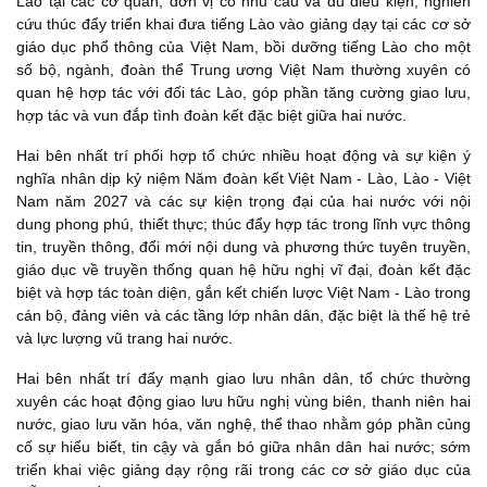
Lào tại các cơ quan, đơn vị có nhu cầu và đủ điều kiện; nghiên
cứu thúc đẩy triển khai đưa tiếng Lào vào giảng dạy tại các cơ sở
giáo dục phổ thông của Việt Nam, bồi dưỡng tiếng Lào cho một
số bộ, ngành, đoàn thể Trung ương Việt Nam thường xuyên có
quan hệ hợp tác với đối tác Lào, góp phần tăng cường giao lưu,
hợp tác và vun đắp tình đoàn kết đặc biệt giữa hai nước.
Hai bên nhất trí phối hợp tổ chức nhiều hoạt động và sự kiện ý
nghĩa nhân dịp kỷ niệm Năm đoàn kết Việt Nam - Lào, Lào - Việt
Nam năm 2027 và các sự kiện trọng đại của hai nước với nội
dung phong phú, thiết thực; thúc đẩy hợp tác trong lĩnh vực thông
tin, truyền thông, đổi mới nội dung và phương thức tuyên truyền,
giáo dục về truyền thống quan hệ hữu nghị vĩ đại, đoàn kết đặc
biệt và hợp tác toàn diện, gắn kết chiến lược Việt Nam - Lào trong
cán bộ, đảng viên và các tầng lớp nhân dân, đặc biệt là thế hệ trẻ
và lực lượng vũ trang hai nước.
Hai bên nhất trí đẩy mạnh giao lưu nhân dân, tổ chức thường
xuyên các hoạt động giao lưu hữu nghị vùng biên, thanh niên hai
nước, giao lưu văn hóa, văn nghệ, thể thao nhằm góp phần củng
cố sự hiểu biết, tin cậy và gắn bó giữa nhân dân hai nước; sớm
triển khai việc giảng dạy rộng rãi trong các cơ sở giáo dục của