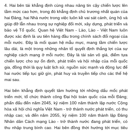
4. Hai bên tái khẳng định cùng nhau nâng tin cậy chiến lược lên
tầm mức cao hơn, trong đó khẳng định chủ trương nhất quán của
hai Đảng, hai Nhà nước trong việc luôn kề vai sát cánh, ủng hộ và
giúp đỡ lẫn nhau trong sự nghiệp đổi mới, xây dựng, phát triển và
bảo vệ Tổ quốc. Quan hệ Việt Nam - Lào, Lào - Việt Nam luôn
được xác định là ưu tiên hàng đầu trong chính sách đối ngoại của
mỗi nước. Đây là mối quan hệ mẫu mực, mang tầm chiến lược
lâu dài, là một trong những nhân tố quyết định thắng lợi của sự
nghiệp cách mạng ở mỗi nước. Đây là tài sản vô giá, điểm tựa
chiến lược cho sự ổn định, phát triển và hội nhập của mỗi quốc
gia, đồng thời là quy luật lịch sử, nguồn sức mạnh và động lực để
hai nước tiếp tục giữ gìn, phát huy và truyền tiếp cho các thế hệ
mai sau.
Hai bên khẳng định quyết tâm hướng tới những dấu mốc phát
triển mới, tổ chức thành công Đại hội toàn quốc của mỗi Đảng;
phấn đấu đến năm 2045, kỷ niệm 100 năm thành lập nước Cộng
hòa xã hội chủ nghĩa Việt Nam - trở thành nước phát triển, có thu
nhập cao; và đến năm 2055, kỷ niệm 100 năm thành lập Đảng
Nhân dân Cách mạng Lào - trở thành nước đang phát triển, có
thu nhập trung bình cao. Hai bên đồng thời hướng tới mục tiêu