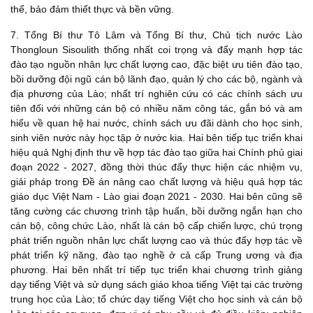
thể, bảo đảm thiết thực và bền vững.
7. Tổng Bí thư Tô Lâm và Tổng Bí thư, Chủ tịch nước Lào
Thongloun Sisoulith thống nhất coi trọng và đẩy mạnh hợp tác
đào tạo nguồn nhân lực chất lượng cao, đặc biệt ưu tiên đào tạo,
bồi dưỡng đội ngũ cán bộ lãnh đạo, quản lý cho các bộ, ngành và
địa phương của Lào; nhất trí nghiên cứu có các chính sách ưu
tiên đối với những cán bộ có nhiều năm công tác, gắn bó và am
hiểu về quan hệ hai nước, chính sách ưu đãi dành cho học sinh,
sinh viên nước này học tập ở nước kia. Hai bên tiếp tục triển khai
hiệu quả Nghị định thư về hợp tác đào tạo giữa hai Chính phủ giai
đoạn 2022 - 2027, đồng thời thúc đẩy thực hiện các nhiệm vụ,
giải pháp trong Đề án nâng cao chất lượng và hiệu quả hợp tác
giáo dục Việt Nam - Lào giai đoạn 2021 - 2030. Hai bên cũng sẽ
tăng cường các chương trình tập huấn, bồi dưỡng ngắn hạn cho
cán bộ, công chức Lào, nhất là cán bộ cấp chiến lược, chú trọng
phát triển nguồn nhân lực chất lượng cao và thúc đẩy hợp tác về
phát triển kỹ năng, đào tạo nghề ở cả cấp Trung ương và địa
phương. Hai bên nhất trí tiếp tục triển khai chương trình giảng
dạy tiếng Việt và sử dụng sách giáo khoa tiếng Việt tại các trường
trung học của Lào; tổ chức dạy tiếng Việt cho học sinh và cán bộ