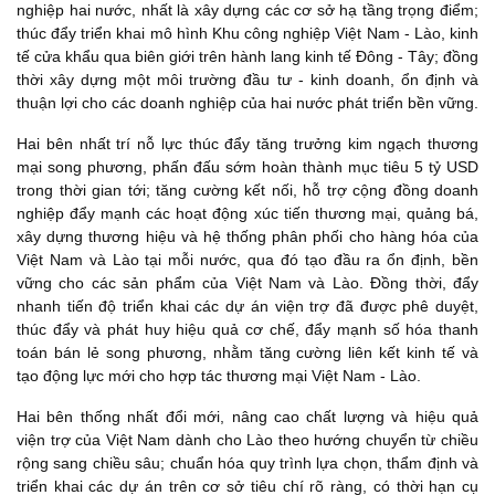
nghiệp hai nước, nhất là xây dựng các cơ sở hạ tầng trọng điểm;
thúc đẩy triển khai mô hình Khu công nghiệp Việt Nam - Lào, kinh
tế cửa khẩu qua biên giới trên hành lang kinh tế Đông - Tây; đồng
thời xây dựng một môi trường đầu tư - kinh doanh, ổn định và
thuận lợi cho các doanh nghiệp của hai nước phát triển bền vững.
Hai bên nhất trí nỗ lực thúc đẩy tăng trưởng kim ngạch thương
mại song phương, phấn đấu sớm hoàn thành mục tiêu 5 tỷ USD
trong thời gian tới; tăng cường kết nối, hỗ trợ cộng đồng doanh
nghiệp đẩy mạnh các hoạt động xúc tiến thương mại, quảng bá,
xây dựng thương hiệu và hệ thống phân phối cho hàng hóa của
Việt Nam và Lào tại mỗi nước, qua đó tạo đầu ra ổn định, bền
vững cho các sản phẩm của Việt Nam và Lào. Đồng thời, đẩy
nhanh tiến độ triển khai các dự án viện trợ đã được phê duyệt,
thúc đẩy và phát huy hiệu quả cơ chế, đẩy mạnh số hóa thanh
toán bán lẻ song phương, nhằm tăng cường liên kết kinh tế và
tạo động lực mới cho hợp tác thương mại Việt Nam - Lào.
Hai bên thống nhất đổi mới, nâng cao chất lượng và hiệu quả
viện trợ của Việt Nam dành cho Lào theo hướng chuyển từ chiều
rộng sang chiều sâu; chuẩn hóa quy trình lựa chọn, thẩm định và
triển khai các dự án trên cơ sở tiêu chí rõ ràng, có thời hạn cụ