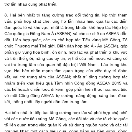
trợ lẫn nhau cùng phát triển.
8. Hai bên nhất trí tăng cường trao đổi thông tin, kịp thời tham
vấn, phối hợp chặt chẽ, ủng hộ lẫn nhau hiệu quả tại các diễn
đàn quốc tế và khu vực, nhất là trong khuôn khổ hợp tác Hiệp hội
Các quốc gia Đông Nam Á (ASEAN) và các cơ chế do ASEAN dẫn
dắt, Liên hợp quốc, các cơ chế hợp tác Tiểu vùng Mê Công, Tổ
chức Thương mại Thế giới, Diễn đàn hợp tác Á - Âu (ASEM), góp
phần giữ vững hòa bình, ổn định, hợp tác và phát triển ở khu vực
và trên thế giới, nâng cao uy tín, vị thế của mỗi nước và củng cố
vai trò trung tâm của quan hệ đặc biệt Việt Nam - Lào trong khu
vực. Hai bên nhấn mạnh tầm quan trọng của việc duy trì đoàn
kết, vai trò trung tâm của ASEAN; nhất trí tăng cường hợp tác
nhằm triển khai hiệu quả Tầm nhìn Cộng đồng ASEAN 2045 và
các kế hoạch chiến lược đi kèm, góp phần hiện thực hóa mục tiêu
về một Cộng đồng ASEAN tự cường, năng động, sáng tạo, đoàn
kết, thống nhất, lấy người dân làm trung tâm.
Hai bên nhất trí tiếp tục tăng cường hợp tác và phối hợp chặt chẽ
với các nước tiểu vùng Mê Công, các đối tác và các tổ chức quốc
tế liên quan trong việc quản lý và sử dụng nguồn nước và các tài
nguyên khác một cách hiệu quả, công bằng và bền vững, đồng