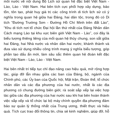
mỗi nước về nội dung Bộ Lịch sử quan hệ đặc biệt Việt Nam -
Lào, Lào - Việt Nam. Hai bên tích cực phối hợp xây dựng, bảo
tồn, tôn tạo, phát huy giá trị các công trình di tích lịch sử có ý
nghĩa trong quan hệ giữa hai Đảng, hai dân tộc, trong đó có Di
tích “Đường Trường Sơn - Đường Hồ Chí Minh trên đất Lào",
“Khu di tích nơi tổ chức Đại hội lần thứ nhất của Đảng Nhân dân
Cách mạng Lào tại khu vực biên giới Việt Nam - Lào”, coi đây là
biểu tượng thiêng liêng của mối quan hệ thủy chung, son sắt giữa
hai Đảng, hai Nhà nước và nhân dân hai nước; khánh thành và
đưa vào sử dụng nhiều công trình mang ý nghĩa biểu tượng, góp
phần tạo dấu ấn mới, làm sâu sắc thêm quan hệ đoàn kết đặc
biệt Việt Nam - Lào, Lào - Việt Nam.
Hai bên nhất trí tiếp tục chỉ đạo nâng cao hiệu quả, mở rộng hợp
tác, giúp đỡ lẫn nhau giữa các ban của Đảng, bộ, ngành của
Chính phủ, các Ủy ban của Quốc hội, Mặt trận, Đoàn thể, tổ chức
nhân dân và các địa phương của hai nước, nhất là các địa
phương có chung đường biên giới; rà soát sắp xếp lại việc hợp
tác giữa các địa phương của hai nước sau khi hai bên hoàn thành
việc sắp xếp và tổ chức lại bộ máy chính quyền địa phương đảm
bảo sự quản lý thống nhất của Trung ương, thiết thực và hiệu
quả. Tích cực trao đổi thông tin, chia sẻ kinh nghiệm, giúp đỡ, hỗ