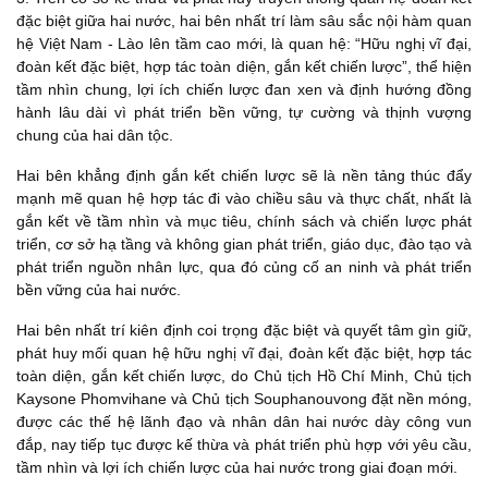
đặc biệt giữa hai nước, hai bên nhất trí làm sâu sắc nội hàm quan
hệ Việt Nam - Lào lên tầm cao mới, là quan hệ: “Hữu nghị vĩ đại,
đoàn kết đặc biệt, hợp tác toàn diện, gắn kết chiến lược”, thể hiện
tầm nhìn chung, lợi ích chiến lược đan xen và định hướng đồng
hành lâu dài vì phát triển bền vững, tự cường và thịnh vượng
chung của hai dân tộc.
Hai bên khẳng định gắn kết chiến lược sẽ là nền tảng thúc đẩy
mạnh mẽ quan hệ hợp tác đi vào chiều sâu và thực chất, nhất là
gắn kết về tầm nhìn và mục tiêu, chính sách và chiến lược phát
triển, cơ sở hạ tầng và không gian phát triển, giáo dục, đào tạo và
phát triển nguồn nhân lực, qua đó củng cố an ninh và phát triển
bền vững của hai nước.
Hai bên nhất trí kiên định coi trọng đặc biệt và quyết tâm gìn giữ,
phát huy mối quan hệ hữu nghị vĩ đại, đoàn kết đặc biệt, hợp tác
toàn diện, gắn kết chiến lược, do Chủ tịch Hồ Chí Minh, Chủ tịch
Kaysone Phomvihane và Chủ tịch Souphanouvong đặt nền móng,
được các thế hệ lãnh đạo và nhân dân hai nước dày công vun
đắp, nay tiếp tục được kế thừa và phát triển phù hợp với yêu cầu,
tầm nhìn và lợi ích chiến lược của hai nước trong giai đoạn mới.