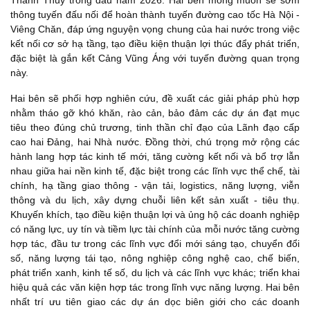
Thanh Thủy trong đầu năm 2026. Hai bên mong muốn sẽ sớm
thông tuyến đấu nối để hoàn thành tuyến đường cao tốc Hà Nội -
Viêng Chăn, đáp ứng nguyện vọng chung của hai nước trong việc
kết nối cơ sở hạ tầng, tạo điều kiện thuận lợi thúc đẩy phát triển,
đặc biệt là gắn kết Cảng Vũng Áng với tuyến đường quan trọng
này.
Hai bên sẽ phối hợp nghiên cứu, đề xuất các giải pháp phù hợp
nhằm tháo gỡ khó khăn, rào cản, bảo đảm các dự án đạt mục
tiêu theo đúng chủ trương, tinh thần chỉ đạo của Lãnh đạo cấp
cao hai Đảng, hai Nhà nước. Đồng thời, chú trọng mở rộng các
hành lang hợp tác kinh tế mới, tăng cường kết nối và bổ trợ lẫn
nhau giữa hai nền kinh tế, đặc biệt trong các lĩnh vực thể chế, tài
chính, hạ tầng giao thông - vận tải, logistics, năng lượng, viễn
thông và du lịch, xây dựng chuỗi liên kết sản xuất - tiêu thụ.
Khuyến khích, tạo điều kiện thuận lợi và ủng hộ các doanh nghiệp
có năng lực, uy tín và tiềm lực tài chính của mỗi nước tăng cường
hợp tác, đầu tư trong các lĩnh vực đổi mới sáng tạo, chuyển đổi
số, năng lượng tái tạo, nông nghiệp công nghệ cao, chế biến,
phát triển xanh, kinh tế số, du lịch và các lĩnh vực khác; triển khai
hiệu quả các văn kiện hợp tác trong lĩnh vực năng lượng. Hai bên
nhất trí ưu tiên giao các dự án dọc biên giới cho các doanh