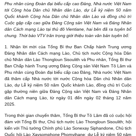
Phu nhân cùng Đoàn đại biểu cấp cao Đảng, Nhà nước Việt Nam
tới Cộng hòa Dân chủ Nhân dân Lào, dự Lễ kỷ niệm 50 năm
Quốc khánh Cộng hòa Dân chủ Nhân dân Lào và đồng chủ trì
Cuộc gặp cấp cao giữa Đảng Cộng sản Việt Nam và Đảng Nhân
dân Cách mạng Lào tại thủ đô Vientiane, hai bên đã ra tuyên bố
chung. Thời báo VTV trân trọng giới thiệu toàn văn bản tuyên bố:
1. Nhận lời mời của Tổng Bí thư Ban Chấp hành Trung ương
Đảng Nhân dân Cách mạng Lào, Chủ tịch nước Cộng hòa Dân
chủ Nhân dân Lào Thongloun Sisoulith và Phu nhân, Tổng Bí thư
Ban Chấp hành Trung ương Đảng Cộng sản Việt Nam Tô Lâm và
Phu nhân cùng Đoàn đại biểu cấp cao Đảng, Nhà nước Việt Nam
đã thăm cấp Nhà nước tới nước Cộng hòa Dân chủ Nhân dân
Lào, dự Lễ kỷ niệm 50 năm Quốc khánh Lào, đồng chủ trì Cuộc
gặp thường niên giữa Đảng Cộng sản Việt Nam và Đảng Nhân
dân Cách mạng Lào, từ ngày 01 đến ngày 02 tháng 12 năm
2025.
Trong thời gian chuyến thăm, Tổng Bí thư Tô Lâm đã có cuộc hội
đàm với Tổng Bí thư, Chủ tịch nước Lào Thongloun Sisoulith; hội
kiến với Thủ tướng Chính phủ Lào Sonexay Siphandone, Chủ tịch
Quốc hội Lào Xaysomphone Phomvihane; dự Lễ kỷ niệm 50 năm