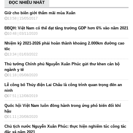
ĐỌC NHIỀU NHẤT
Giữ cho biên giới thắm mãi mùa Xuân
13:58 | 15/05/2017
ĐBQH: Việt Nam có thể đạt tăng trưởng GDP hơn 6% vào năm 2021
10:48 | 03/11/2020
Nhiệm kỳ 2021-2026 phải hoàn thành khoảng 2.000km đường cao
tốc
13:34 | 01/03/2022
Thủ tướng Chính phủ Nguyễn Xuân Phúc gửi thư khen cán bộ
ngành y tế
01:18 | 05/08/2020
Lễ công bố Thủy điện Lai Châu là công trình quan trọng đến an
ninh
07:51 | 12/08/2019
Quốc hội Việt Nam luôn đồng hành trong ứng phó biến đổi khí
hậu
01:11 | 20/08/2020
Chủ tịch nước Nguyễn Xuân Phúc: thực hiện nghiêm túc công tác
đặc xá năm 2021