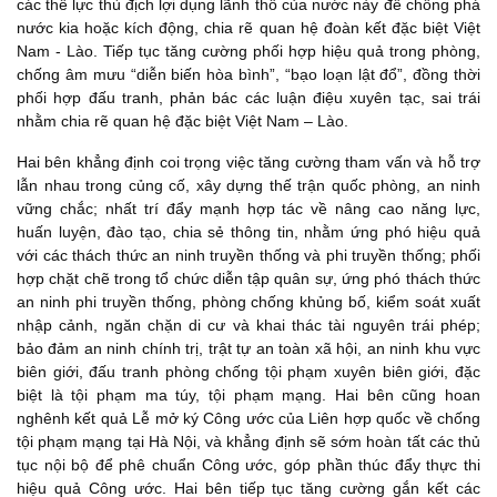
các thế lực thù địch lợi dụng lãnh thổ của nước này để chống phá
nước kia hoặc kích động, chia rẽ quan hệ đoàn kết đặc biệt Việt
Nam - Lào. Tiếp tục tăng cường phối hợp hiệu quả trong phòng,
chống âm mưu “diễn biến hòa bình”, “bạo loạn lật đổ”, đồng thời
phối hợp đấu tranh, phản bác các luận điệu xuyên tạc, sai trái
nhằm chia rẽ quan hệ đặc biệt Việt Nam – Lào.
Hai bên khẳng định coi trọng việc tăng cường tham vấn và hỗ trợ
lẫn nhau trong củng cố, xây dựng thế trận quốc phòng, an ninh
vững chắc; nhất trí đẩy mạnh hợp tác về nâng cao năng lực,
huấn luyện, đào tạo, chia sẻ thông tin, nhằm ứng phó hiệu quả
với các thách thức an ninh truyền thống và phi truyền thống; phối
hợp chặt chẽ trong tổ chức diễn tập quân sự, ứng phó thách thức
an ninh phi truyền thống, phòng chống khủng bố, kiểm soát xuất
nhập cảnh, ngăn chặn di cư và khai thác tài nguyên trái phép;
bảo đảm an ninh chính trị, trật tự an toàn xã hội, an ninh khu vực
biên giới, đấu tranh phòng chống tội phạm xuyên biên giới, đặc
biệt là tội phạm ma túy, tội phạm mạng. Hai bên cũng hoan
nghênh kết quả Lễ mở ký Công ước của Liên hợp quốc về chống
tội phạm mạng tại Hà Nội, và khẳng định sẽ sớm hoàn tất các thủ
tục nội bộ để phê chuẩn Công ước, góp phần thúc đẩy thực thi
hiệu quả Công ước. Hai bên tiếp tục tăng cường gắn kết các