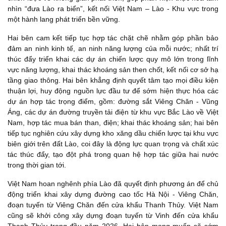
nhìn “đưa Lào ra biển”, kết nối Việt Nam – Lào - Khu vực trong
một hành lang phát triển bền vững.
Hai bên cam kết tiếp tục hợp tác chặt chẽ nhằm góp phần bảo
đảm an ninh kinh tế, an ninh năng lượng của mỗi nước; nhất trí
thúc đẩy triển khai các dự án chiến lược quy mô lớn trong lĩnh
vực năng lượng, khai thác khoáng sản then chốt, kết nối cơ sở hạ
tầng giao thông. Hai bên khẳng định quyết tâm tạo mọi điều kiện
thuận lợi, huy động nguồn lực đầu tư để sớm hiện thực hóa các
dự án hợp tác trọng điểm, gồm: đường sắt Viêng Chăn - Vũng
Áng, các dự án đường truyền tải điện từ khu vực Bắc Lào về Việt
Nam, hợp tác mua bán than, điện; khai thác khoáng sản; hai bên
tiếp tục nghiên cứu xây dựng kho xăng dầu chiến lược tại khu vực
biên giới trên đất Lào, coi đây là động lực quan trọng và chất xúc
tác thúc đẩy, tạo đột phá trong quan hệ hợp tác giữa hai nước
trong thời gian tới.
Việt Nam hoan nghênh phía Lào đã quyết định phương án để chủ
động triển khai xây dựng đường cao tốc Hà Nội - Viêng Chăn,
đoạn tuyến từ Viêng Chăn đến cửa khẩu Thanh Thủy. Việt Nam
cũng sẽ khởi công xây dựng đoạn tuyến từ Vinh đến cửa khẩu