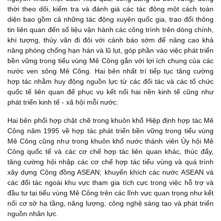
thời theo dõi, kiểm tra và đánh giá các tác động một cách toàn
diện bao gồm cả những tác động xuyên quốc gia, trao đổi thông
tin liên quan đến số liệu vận hành các công trình trên dòng chính,
khí tượng, thủy văn đi đôi với cảnh báo sớm để nâng cao khả
năng phòng chống hạn hán và lũ lụt, góp phần vào việc phát triển
bền vững trong tiểu vùng Mê Công gắn với lợi ích chung của các
nước ven sông Mê Công. Hai bên nhất trí tiếp tục tăng cường
hợp tác nhằm huy động nguồn lực từ các đối tác và các tổ chức
quốc tế liên quan để phục vụ kết nối hai nền kinh tế cũng như
phát triển kinh tế - xã hội mỗi nước.
Hai bên phối hợp chặt chẽ trong khuôn khổ Hiệp định hợp tác Mê
Công năm 1995 về hợp tác phát triển bền vững trong tiểu vùng
Mê Công cũng như trong khuôn khổ nước thành viên Ủy hội Mê
Công quốc tế và các cơ chế hợp tác liên quan khác, thúc đẩy,
tăng cường hội nhập các cơ chế hợp tác tiểu vùng và quá trình
xây dựng Cộng đồng ASEAN; khuyến khích các nước ASEAN và
các đối tác ngoài khu vực tham gia tích cực trong việc hỗ trợ và
đầu tư tại tiểu vùng Mê Công trên các lĩnh vực quan trọng như kết
nối cơ sở hạ tầng, năng lượng, công nghệ sáng tạo và phát triển
nguồn nhân lực.