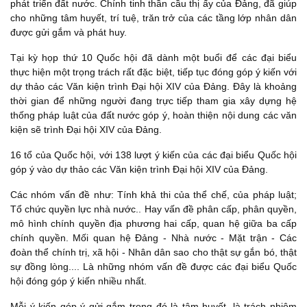
phát triển đất nước. Chính tinh thần cầu thị ấy của Đảng, đã giúp
cho những tâm huyết, trí tuệ, trăn trở của các tầng lớp nhân dân
được gửi gắm và phát huy.
Tại kỳ họp thứ 10 Quốc hội đã dành một buổi để các đại biểu
thực hiện một trọng trách rất đặc biệt, tiếp tục đóng góp ý kiến với
dự thảo các Văn kiện trình Đại hội XIV của Đảng. Đây là khoảng
thời gian để những người đang trực tiếp tham gia xây dựng hệ
thống pháp luật của đất nước góp ý, hoàn thiện nội dung các văn
kiện sẽ trình Đại hội XIV của Đảng.
16 tổ của Quốc hội, với 138 lượt ý kiến của các đại biểu Quốc hội
góp ý vào dự thảo các Văn kiện trình Đại hội XIV của Đảng.
Các nhóm vấn đề như: Tính khả thi của thể chế, của pháp luật;
Tổ chức quyền lực nhà nước.. Hay vấn đề phân cấp, phân quyền,
mô hình chính quyền địa phương hai cấp, quan hệ giữa ba cấp
chính quyền. Mối quan hệ Đảng - Nhà nước - Mặt trận - Các
đoàn thể chính trị, xã hội - Nhân dân sao cho thật sự gắn bó, thật
sự đồng lòng.... Là những nhóm vấn đề được các đại biểu Quốc
hội đóng góp ý kiến nhiều nhất.
Mỗi ý kiến góp ý gửi gắm trong đó là tâm huyết, là trách nhiệm