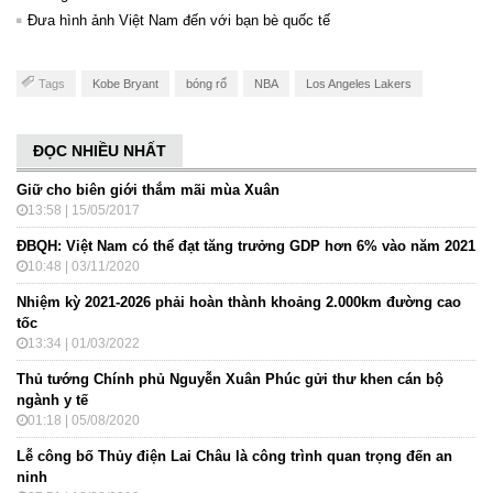
Đưa hình ảnh Việt Nam đến với bạn bè quốc tế
Tags
Kobe Bryant
bóng rổ
NBA
Los Angeles Lakers
ĐỌC NHIỀU NHẤT
Giữ cho biên giới thắm mãi mùa Xuân
13:58 | 15/05/2017
ĐBQH: Việt Nam có thể đạt tăng trưởng GDP hơn 6% vào năm 2021
10:48 | 03/11/2020
Nhiệm kỳ 2021-2026 phải hoàn thành khoảng 2.000km đường cao
tốc
13:34 | 01/03/2022
Thủ tướng Chính phủ Nguyễn Xuân Phúc gửi thư khen cán bộ
ngành y tế
01:18 | 05/08/2020
Lễ công bố Thủy điện Lai Châu là công trình quan trọng đến an
ninh