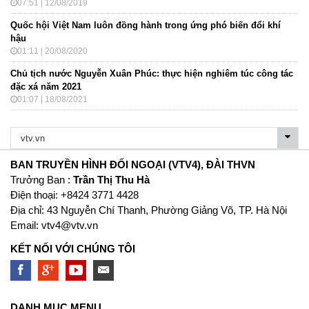
07:51 | 12/08/2019
Quốc hội Việt Nam luôn đồng hành trong ứng phó biến đổi khí
hậu
01:11 | 20/08/2020
Chủ tịch nước Nguyễn Xuân Phúc: thực hiện nghiêm túc công tác
đặc xá năm 2021
01:07 | 18/08/2021
BAN TRUYỀN HÌNH ĐỐI NGOẠI (VTV4), ĐÀI THVN
Trưởng Ban :
Trần Thị Thu Hà
Ðiện thoại: +8424 3771 4428
Địa chỉ: 43 Nguyễn Chí Thanh, Phường Giảng Võ, TP. Hà Nội
Email:
vtv4@vtv.vn
KẾT NỐI VỚI CHÚNG TÔI
DANH MỤC MENU