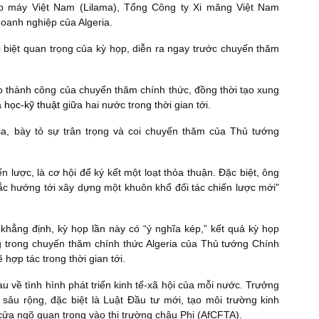
p máy Việt Nam (Lilama), Tổng Công ty Xi măng Việt Nam
oanh nghiệp của Algeria.
biệt quan trọng của kỳ họp, diễn ra ngay trước chuyến thăm
o thành công của chuyến thăm chính thức, đồng thời tạo xung
 học-kỹ thuật
giữa hai nước trong thời gian tới.
sa, bày tỏ sự trân trọng và coi chuyến thăm của Thủ tướng
ược, là cơ hội để ký kết một loạt thỏa thuận. Đặc biệt, ông
ắc hướng tới xây dựng một khuôn khổ đối tác chiến lược mới"
ẳng định, kỳ họp lần này có “ý nghĩa kép,” kết quả kỳ họp
 trong chuyến thăm chính thức Algeria của Thủ tướng Chính
hợp tác trong thời gian tới.
u về tình hình phát triển kinh tế-xã hội của mỗi nước. Trưởng
 sâu rộng, đặc biệt là Luật Đầu tư mới, tạo môi trường kinh
 cửa ngõ quan trọng vào thị trường châu Phi (AfCFTA).