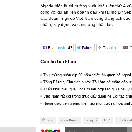
Algeria hiện là thị trường xuất khẩu lớn thứ 4 c
công với dự án liên doanh
dầu khí
tại mỏ Bir Seb
Các doanh nghiệp Việt Nam cũng đang tích cực tì
phẩm
, xây dựng và cung ứng nhân lực.
Các tin bài khác
Thư mừng nhân dịp 50 năm thiết lập quan hệ ngoại
Tổng Bí thư, Chủ tịch nước Tô Lâm sẽ thăm cấp 
Triển khai hiệu quả Thỏa thuận hợp tác giữa hai Qu
Việt Nam rất coi trọng thúc đẩy quan hệ Đối tác ch
Ngoại giao tiên phong kiến tạo môi trường hòa bìn
Tags
Kobe Bryant
bóng rổ
NBA
Los Angel