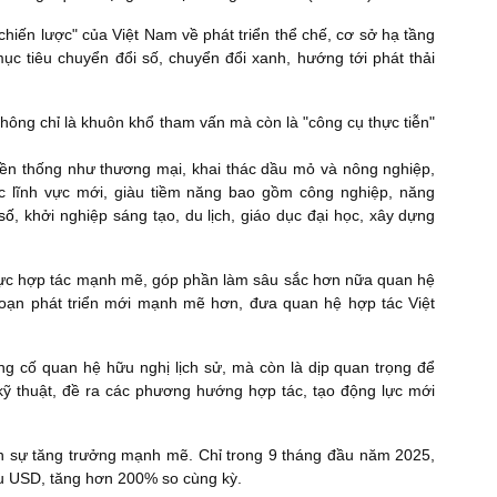
hiến lược" của Việt Nam về phát triển thể chế, cơ sở hạ tầng
c tiêu chuyển đổi số, chuyển đổi xanh, hướng tới phát thải
hông chỉ là khuôn khổ tham vấn mà còn là "công cụ thực tiễn"
uyền thống như thương mại, khai thác dầu mỏ và nông nghiệp,
 lĩnh vực mới, giàu tiềm năng bao gồm công nghiệp, năng
số
, khởi nghiệp sáng tạo, du lịch, giáo dục đại học, xây dựng
 lực hợp tác mạnh mẽ, góp phần làm sâu sắc hơn nữa quan hệ
đoạn phát triển mới mạnh mẽ hơn, đưa quan hệ hợp tác Việt
ng cố quan hệ hữu nghị lịch sử, mà còn là dịp quan trọng để
 kỹ thuật, đề ra các phương hướng hợp tác, tạo động lực mới
 sự tăng trưởng mạnh mẽ. Chỉ trong 9 tháng đầu năm 2025,
ệu USD, tăng hơn 200% so cùng kỳ.