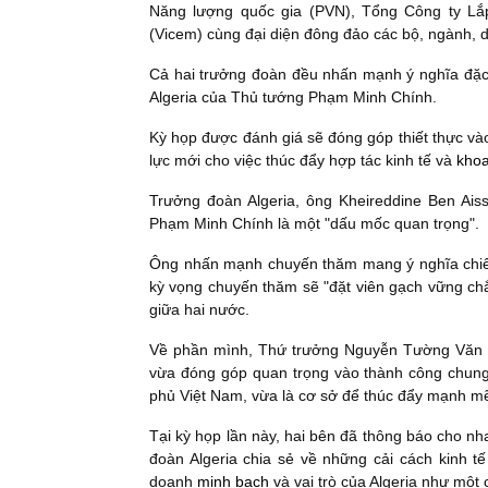
Năng lượng quốc gia (PVN), Tổng Công ty Lắ
(Vicem) cùng đại diện đông đảo các bộ, ngành, d
Cả hai trưởng đoàn đều nhấn mạnh ý nghĩa đặc 
Algeria của Thủ tướng Phạm Minh Chính.
Kỳ họp được đánh giá sẽ đóng góp thiết thực và
lực mới cho việc thúc đẩy hợp tác kinh tế và
khoa
Trưởng đoàn Algeria, ông Kheireddine Ben Ais
Phạm Minh Chính là một "dấu mốc quan trọng".
Ông nhấn mạnh chuyến thăm mang ý nghĩa chiến l
kỳ vọng chuyến thăm sẽ "đặt viên gạch vững ch
giữa hai nước.
Về phần mình, Thứ trưởng Nguyễn Tường Văn kh
vừa đóng góp quan trọng vào thành công chung
phủ Việt Nam, vừa là cơ sở để thúc đẩy mạnh mẽ 
Tại kỳ họp lần này, hai bên đã thông báo cho nha
đoàn Algeria chia sẻ về những cải cách kinh tế
doanh
minh bạch
và vai trò của Algeria như một