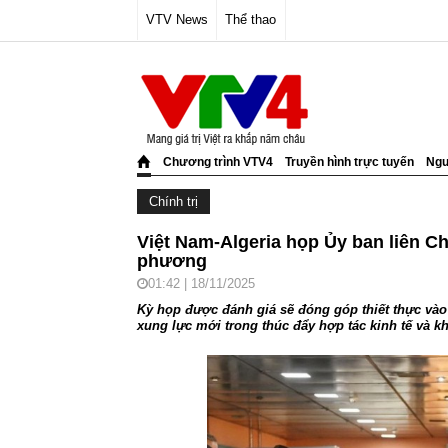
VTV News
Thể thao
Chương trình VTV4
Truyền hình trực tuyến
Ngư
Chính trị
Việt Nam-Algeria họp Ủy ban liên C
phương
01:42 | 18/11/2025
Kỳ họp được đánh giá sẽ đóng góp thiết thực vào
xung lực mới trong thúc đẩy hợp tác kinh tế và kh