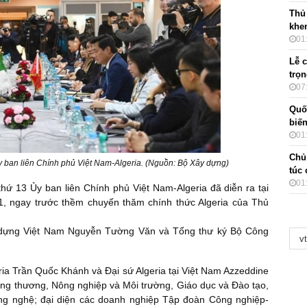
Thủ
khe
01
Lễ 
trọ
07
Quố
biến
01
Chủ
y ban liên Chính phủ Việt Nam-Algeria. (Nguồn: Bộ Xây dựng)
túc
01
thứ 13 Ủy ban liên Chính phủ Việt Nam-Algeria đã diễn ra tại
/11, ngay trước thềm chuyến thăm chính thức Algeria của Thủ
y dựng Việt Nam Nguyễn Tường Văn và Tổng thư ký Bộ Công
ria Trần Quốc Khánh và Đại sứ Algeria tại Việt Nam Azzeddine
ông thương, Nông nghiệp và Môi trường, Giáo dục và Đào tạo,
ng nghệ; đại diện các doanh nghiệp Tập đoàn Công nghiệp-