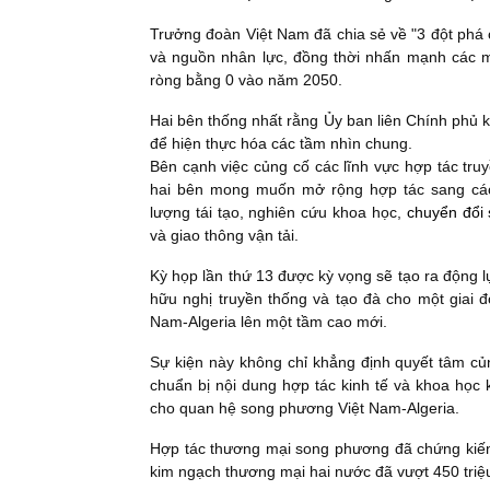
Trưởng đoàn Việt Nam đã chia sẻ về "3 đột phá c
và nguồn nhân lực, đồng thời nhấn mạnh các mụ
ròng bằng 0 vào năm 2050.
Hai bên thống nhất rằng Ủy ban liên Chính phủ k
để hiện thực hóa các tầm nhìn chung.
Bên cạnh việc củng cố các lĩnh vực hợp tác tr
hai bên mong muốn mở rộng hợp tác sang các
lượng tái tạo, nghiên cứu khoa học,
chuyển đổi 
và giao thông vận tải.
Kỳ họp lần thứ 13 được kỳ vọng sẽ tạo ra động
hữu nghị truyền thống và tạo đà cho một giai 
Nam-Algeria lên một tầm cao mới.
Sự kiện này không chỉ khẳng định quyết tâm củ
chuẩn bị nội dung hợp tác kinh tế và khoa học
cho quan hệ song phương Việt Nam-Algeria.
Hợp tác thương mại song phương đã chứng kiến
kim ngạch thương mại hai nước đã vượt 450 tri