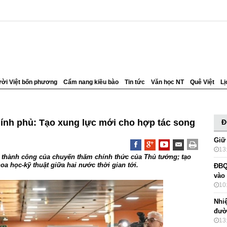
ời Việt bốn phương
Cẩm nang kiều bào
Tin tức
Văn học NT
Quê Việt
Lị
hính phủ: Tạo xung lực mới cho hợp tác song
Đ
Giữ
13
 thành công của chuyến thăm chính thức của Thủ tướng; tạo
oa học-kỹ thuật giữa hai nước thời gian tới.
ĐBQ
vào
10
Nhi
đườ
13