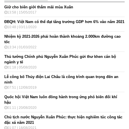
Giữ cho biên giới thắm mãi mùa Xuân
13:58 | 15/05/2017
ĐBQH: Việt Nam có thể đạt tăng trưởng GDP hơn 6% vào năm 2021
10:48 | 03/11/2020
Nhiệm kỳ 2021-2026 phải hoàn thành khoảng 2.000km đường cao
tốc
13:34 | 01/03/2022
Thủ tướng Chính phủ Nguyễn Xuân Phúc gửi thư khen cán bộ
ngành y tế
01:18 | 05/08/2020
Lễ công bố Thủy điện Lai Châu là công trình quan trọng đến an
ninh
07:51 | 12/08/2019
Quốc hội Việt Nam luôn đồng hành trong ứng phó biến đổi khí
hậu
01:11 | 20/08/2020
Chủ tịch nước Nguyễn Xuân Phúc: thực hiện nghiêm túc công tác
đặc xá năm 2021
01:07 | 18/08/2021