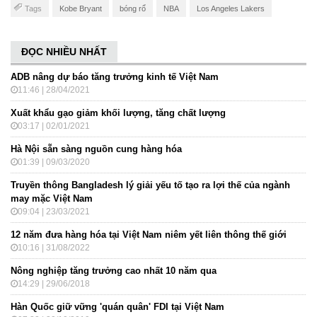
Tags
Kobe Bryant
bóng rổ
NBA
Los Angeles Lakers
ĐỌC NHIỀU NHẤT
ADB nâng dự báo tăng trưởng kinh tế Việt Nam
11:46 | 28/04/2021
Xuất khẩu gạo giảm khối lượng, tăng chất lượng
03:17 | 02/01/2021
Hà Nội sẵn sàng nguồn cung hàng hóa
01:39 | 09/03/2020
Truyền thông Bangladesh lý giải yếu tố tạo ra lợi thế của ngành
may mặc Việt Nam
09:04 | 23/03/2021
12 năm đưa hàng hóa tại Việt Nam niêm yết liên thông thế giới
10:16 | 31/08/2022
Nông nghiệp tăng trưởng cao nhất 10 năm qua
14:29 | 29/06/2018
Hàn Quốc giữ vững 'quán quân' FDI tại Việt Nam