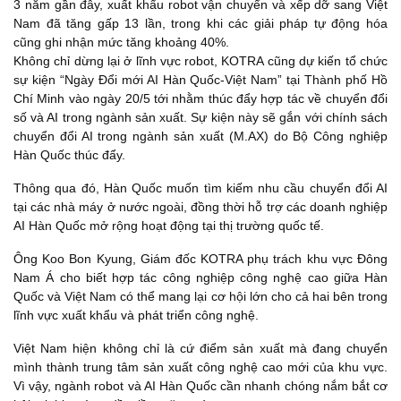
3 năm gần đây, xuất khẩu robot vận chuyển và xếp dỡ sang Việt
Nam đã tăng gấp 13 lần, trong khi các giải pháp tự động hóa
cũng ghi nhận mức tăng khoảng 40%.
Không chỉ dừng lại ở lĩnh vực robot, KOTRA cũng dự kiến tổ chức
sự kiện “Ngày Đổi mới AI Hàn Quốc-Việt Nam” tại Thành phố Hồ
Chí Minh vào ngày 20/5 tới nhằm thúc đẩy hợp tác về chuyển đổi
số và AI trong ngành sản xuất. Sự kiện này sẽ gắn với chính sách
chuyển đổi AI trong ngành sản xuất (M.AX) do Bộ Công nghiệp
Hàn Quốc thúc đẩy.
Thông qua đó, Hàn Quốc muốn tìm kiếm nhu cầu chuyển đổi AI
tại các nhà máy ở nước ngoài, đồng thời hỗ trợ các doanh nghiệp
AI Hàn Quốc mở rộng hoạt động tại thị trường quốc tế.
Ông Koo Bon Kyung, Giám đốc KOTRA phụ trách khu vực Đông
Nam Á cho biết hợp tác công nghiệp công nghệ cao giữa Hàn
Quốc và Việt Nam có thể mang lại cơ hội lớn cho cả hai bên trong
lĩnh vực xuất khẩu và phát triển công nghệ.
Việt Nam hiện không chỉ là cứ điểm sản xuất mà đang chuyển
mình thành trung tâm sản xuất công nghệ cao mới của khu vực.
Vì vậy, ngành robot và AI Hàn Quốc cần nhanh chóng nắm bắt cơ