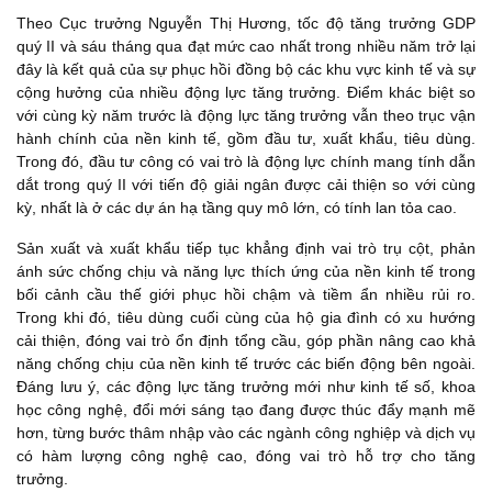
Theo Cục trưởng Nguyễn Thị Hương, tốc độ tăng trưởng GDP
quý II và sáu tháng qua đạt mức cao nhất trong nhiều năm trở lại
đây là kết quả của sự phục hồi đồng bộ các khu vực kinh tế và sự
cộng hưởng của nhiều động lực tăng trưởng. Điểm khác biệt so
với cùng kỳ năm trước là động lực tăng trưởng vẫn theo trục vận
hành chính của nền kinh tế, gồm đầu tư, xuất khẩu, tiêu dùng.
Trong đó, đầu tư công có vai trò là động lực chính mang tính dẫn
dắt trong quý II với tiến độ giải ngân được cải thiện so với cùng
kỳ, nhất là ở các dự án hạ tầng quy mô lớn, có tính lan tỏa cao.
Sản xuất và xuất khẩu tiếp tục khẳng định vai trò trụ cột, phản
ánh sức chống chịu và năng lực thích ứng của nền kinh tế trong
bối cảnh cầu thế giới phục hồi chậm và tiềm ẩn nhiều rủi ro.
Trong khi đó, tiêu dùng cuối cùng của hộ gia đình có xu hướng
cải thiện, đóng vai trò ổn định tổng cầu, góp phần nâng cao khả
năng chống chịu của nền kinh tế trước các biến động bên ngoài.
Đáng lưu ý, các động lực tăng trưởng mới như kinh tế số, khoa
học công nghệ, đổi mới sáng tạo đang được thúc đẩy mạnh mẽ
hơn, từng bước thâm nhập vào các ngành công nghiệp và dịch vụ
có hàm lượng công nghệ cao, đóng vai trò hỗ trợ cho tăng
trưởng.