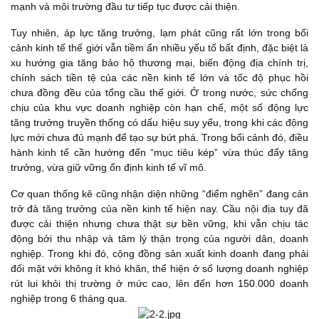
mạnh và môi trường đầu tư tiếp tục được cải thiện.
Tuy nhiên, áp lực tăng trưởng, lạm phát cũng rất lớn trong bối
cảnh kinh tế thế giới vẫn tiềm ẩn nhiều yếu tố bất định, đặc biệt là
xu hướng gia tăng bảo hộ thương mại, biến động địa chính trị,
chính sách tiền tệ của các nền kinh tế lớn và tốc độ phục hồi
chưa đồng đều của tổng cầu thế giới. Ở trong nước, sức chống
chịu của khu vực doanh nghiệp còn hạn chế, một số động lực
tăng trưởng truyền thống có dấu hiệu suy yếu, trong khi các động
lực mới chưa đủ mạnh để tạo sự bứt phá. Trong bối cảnh đó, điều
hành kinh tế cần hướng đến “mục tiêu kép” vừa thúc đẩy tăng
trưởng, vừa giữ vững ổn định kinh tế vĩ mô.
Cơ quan thống kê cũng nhận diện những “điểm nghẽn” đang cản
trở đà tăng trưởng của nền kinh tế hiện nay. Cầu nội địa tuy đã
được cải thiện nhưng chưa thật sự bền vững, khi vẫn chịu tác
động bởi thu nhập và tâm lý thận trọng của người dân, doanh
nghiệp. Trong khi đó, cộng đồng sản xuất kinh doanh đang phải
đối mặt với không ít khó khăn, thể hiện ở số lượng doanh nghiệp
rút lui khỏi thị trường ở mức cao, lên đến hơn 150.000 doanh
nghiệp trong 6 tháng qua.