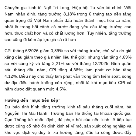
Chuyên gia kinh tế Ngô Trí Long, Hiệp hội Tư vấn tài chính Việt
Nam nhận định, tăng trưởng 8,18% trong 6 tháng tạo nền tảng
quan trọng để Việt Nam phấn đấu hoàn thành mục tiêu cả năm,
nhất là trong bối cảnh cả nước đang yêu cầu tăng trưởng cao
hơn, thực chất hơn và có chất lượng hơn. Tuy nhiên, tăng trưởng
cao cũng đi kèm áp lực giá cả rõ hơn.
CPI tháng 6/2026 giảm 0,39% so với tháng trước, chủ yếu do giá
xăng dầu giảm theo giá nhiên liệu thế giới; nhưng vẫn tăng 4,69%
so với cùng kỳ và tăng 3,21% so với tháng 12/2025. Bình quân
sáu tháng đầu năm, CPI tăng 4,38%; lạm phát cơ bản tăng
4,12%. Điều này cho thấy lạm phát vẫn trong tầm kiểm soát, song
dư địa điều hành không còn rộng, nhất là khi mục tiêu CPI cả
năm được đặt quanh mức 4,5%.
Hướng đến “mục tiêu kép”
Dự báo tình hình tăng trưởng kinh tế sáu tháng cuối năm, bà
Nguyễn Thị Mai Hạnh, Trưởng ban Hệ thống tài khoản quốc gia,
Cục
Thống kê
nhận định, đà phục hồi của nền kinh tế tiếp tục
được củng cố nhờ ổn định kinh tế vĩ mô, sản xuất công nghiệp và
khu vực dịch vụ duy trì xu hướng tăng, đầu tư công được đẩy