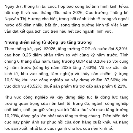
Ngày 3/7, thông tin tại cuộc họp báo công bố tình hình
kinh tế-xã
hội
quý II và sáu tháng đầu năm 2026, Cục trưởng Thống kê
Nguyễn Thị Hương cho biết, trong bối cảnh kinh tế trong và ngoài
nước đối diện nhiều bất ổn, song tăng trưởng kinh tế Việt Nam
vẫn đạt kết quả tích cực trên hầu hết các ngành, lĩnh vực.
Những điểm sáng từ động lực tăng trưởng
Theo thống kê, quý II/2026, tăng trưởng GDP cả nước đạt 8,39%,
cao hơn 0,25 điểm phần trăm so với cùng kỳ năm trước. Tính
chung 6 tháng đầu năm, tăng trưởng GDP đạt 8,18% so với cùng
kỳ năm trước (cùng kỳ năm 2025 tăng 7,63%). Về cơ cấu nền
kinh tế, khu vực nông, lâm nghiệp và thủy sản chiếm tỷ trọng
10,61%; khu vực công nghiệp và xây dựng chiếm 37,66%; khu
vực dịch vụ 43,52%; thuế sản phẩm trừ trợ cấp sản phẩm 8,21%.
Khu vực
công nghiệp
và xây dựng tiếp tục là động lực tăng
trưởng quan trọng của nền kinh tế, trong đó, ngành công nghiệp
chế biến, chế tạo giữ vững vai trò “đầu tàu” với mức tăng trưởng
10,23%, đóng góp lớn nhất vào tăng trưởng chung. Diễn biến tích
cực này phản ánh sự phục hồi của đơn hàng xuất khẩu và năng
lực sản xuất, nhất là ở các ngành chủ lực của nền kinh tế.