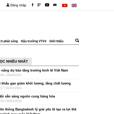
Đăng nhập
ch phát sóng
Hậu trường VTV4
Giới thiệu
ỌC NHIỀU NHẤT
 nâng dự báo tăng trưởng kinh tế Việt Nam
:46 | 28/04/2021
t khẩu gạo giảm khối lượng, tăng chất lượng
:17 | 02/01/2021
Nội sẵn sàng nguồn cung hàng hóa
:39 | 09/03/2020
ền thông Bangladesh lý giải yếu tố tạo ra lợi thế