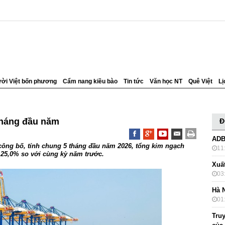
ời Việt bốn phương
Cẩm nang kiều bào
Tin tức
Văn học NT
Quê Việt
Lị
tháng đầu năm
Đ
ADB
công bố, tính chung 5 tháng đầu năm 2026, tổng kim ngạch
11
 25,0% so với cùng kỳ năm trước.
Xuấ
03
Hà 
01
Truy