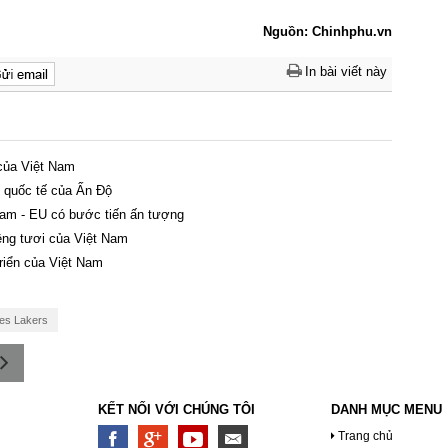
Nguồn: Chinhphu.vn
In bài viết này
 của Việt Nam
i quốc tế của Ấn Độ
am - EU có bước tiến ấn tượng
êng tươi của Việt Nam
triển của Việt Nam
es Lakers
KẾT NỐI VỚI CHÚNG TÔI
DANH MỤC MENU
Trang chủ