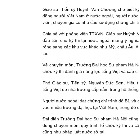
Giáo sư, Tiến sỹ Huỳnh Văn Chương cho biết k
đồng người Việt Nam ở nước ngoài, người nước 
viên, chuyên gia có nhu cầu sử dụng chứng chỉ ti
Chia sẻ với phóng viên TTXVN, Giáo sư Huỳnh V
đầu tiên cho kỳ thi tại nước ngoài mang ý ngh
rộng sang các khu vực khác như Mỹ, châu Âu, A
lai.
Về chuyên môn, Trường Đại học Sư phạm Hà Nội 
chức kỳ thi đánh giá năng lực tiếng Việt và cấp ch
Phó Giáo sư, Tiến sỹ. Nguyễn Đức Sơn, Hiệu 
tiếng Việt do nhà trường cấp nằm trong hệ thống
Người nước ngoài đạt chứng chỉ trình độ B1 và 
vào nhiều trường đại học tại Việt Nam, trong đ
Đại diện Trường Đại học Sư phạm Hà Nội cũng k
dung chuyên môn, quy trình tổ chức kỳ thi và 
cũng như pháp luật nước sở tại.