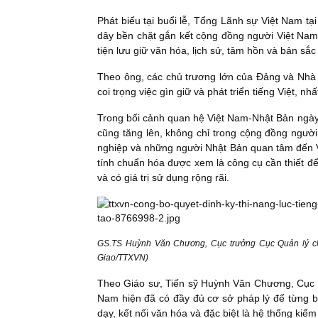
Phát biểu tại buổi lễ, Tổng Lãnh sự Việt Nam t
dây bền chặt gắn kết cộng đồng người Việt Nam 
tiện lưu giữ văn hóa, lịch sử, tâm hồn và bản sắc
Theo ông, các chủ trương lớn của Đảng và Nhà 
coi trọng việc gìn giữ và phát triển tiếng Việt, nh
Trong bối cảnh quan hệ Việt Nam-Nhật Bản ngày c
cũng tăng lên, không chỉ trong cộng đồng người
nghiệp và những người Nhật Bản quan tâm đến Việ
tính chuẩn hóa được xem là công cụ cần thiết đ
và có giá trị sử dụng rộng rãi.
GS.TS Huỳnh Văn Chương, Cục trưởng Cục Quản lý chất
Giao/TTXVN)
Theo Giáo sư, Tiến sỹ Huỳnh Văn Chương, Cục t
Nam hiện đã có đầy đủ cơ sở pháp lý để từng b
dạy, kết nối văn hóa và đặc biệt là hệ thống kiểm 