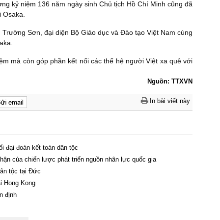
ương kỷ niệm 136 năm ngày sinh Chủ tịch Hồ Chí Minh cũng đã
i Osaka.
 Trường Sơn, đại diện Bộ Giáo dục và Đào tạo Việt Nam cùng
aka.
ệm mà còn góp phần kết nối các thế hệ người Việt xa quê với
Nguồn: TTXVN
In bài viết này
ối đại đoàn kết toàn dân tộc
ận của chiến lược phát triển nguồn nhân lực quốc gia
n tộc tại Đức ​
ại Hong Kong
n định