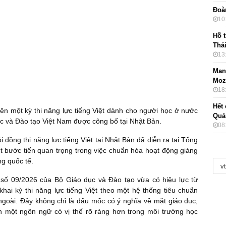
Đoà
10
Hỗ t
Thá
13
Mang
Moz
18
Hết 
ên một kỳ thi năng lực tiếng Việt dành cho người học ở nước
Quả
ục và Đào tạo Việt Nam được công bố tại Nhật Bản.
08
i đồng thi năng lực tiếng Việt tại Nhật Bản đã diễn ra tại Tổng
 bước tiến quan trọng trong việc chuẩn hóa hoạt động giảng
ng quốc tế.
 số 09/2026 của Bộ Giáo dục và Đào tạo vừa có hiệu lực từ
khai kỳ thi năng lực tiếng Việt theo một hệ thống tiêu chuẩn
 ngoài. Đây không chỉ là dấu mốc có ý nghĩa về mặt giáo dục,
nh một ngôn ngữ có vị thế rõ ràng hơn trong môi trường học