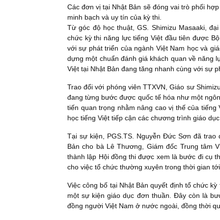
Các đơn vị tại Nhật Bản sẽ đóng vai trò phối hợp
minh bạch và uy tín của kỳ thi.
Từ góc độ học thuật, GS. Shimizu Masaaki, đại
chức kỳ thi năng lực tiếng Việt đầu tiên được 
với sự phát triển của ngành Việt Nam học và giá
dựng một chuẩn đánh giá khách quan về năng lực 
Việt tại Nhật Bản đang tăng nhanh cùng với sự ph
Trao đổi với phóng viên TTXVN, Giáo sư Shimizu 
đang từng bước được quốc tế hóa như một ngôn 
tiến quan trọng nhằm nâng cao vị thế của tiếng 
học tiếng Việt tiếp cận các chương trình giáo dụ
Tại sự kiện, PGS.TS. Nguyễn Đức Sơn đã trao qu
Bản cho bà Lê Thương, Giám đốc Trung tâm Việ
thành lập Hội đồng thi được xem là bước đi cụ t
cho việc tổ chức thường xuyên trong thời gian tới
Việc công bố tại Nhật Bản quyết định tổ chức kỳ t
một sự kiện giáo dục đơn thuần. Đây còn là bướ
đồng người Việt Nam ở nước ngoài, đồng thời qu