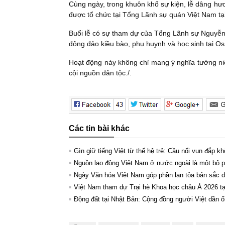
Cùng ngày, trong khuôn khổ sự kiện, lễ dâng h
được tổ chức tại Tổng Lãnh sự quán Việt Nam tạ
Buổi lễ có sự tham dự của Tổng Lãnh sự Nguyễn
đông đảo kiều bào, phụ huynh và học sinh tại Os
Hoạt động này không chỉ mang ý nghĩa tưởng ni
cội nguồn dân tộc./.
Các tin bài khác
Gìn giữ tiếng Việt từ thế hệ trẻ: Cầu nối vun đắp kh
Nguồn lao động Việt Nam ở nước ngoài là một bộ ph
Ngày Văn hóa Việt Nam góp phần lan tỏa bản sắc dâ
Việt Nam tham dự Trại hè Khoa học châu Á 2026 t
Động đất tại Nhật Bản: Cộng đồng người Việt dần ổ