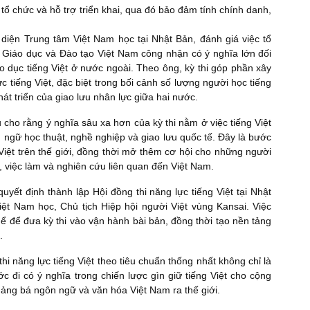
 tổ chức và hỗ trợ triển khai, qua đó bảo đảm tính chính danh,
 diện Trung tâm Việt Nam học tại Nhật Bản, đánh giá việc tổ
Bộ Giáo dục và Đào tạo Việt Nam công nhận có ý nghĩa lớn đối
o dục tiếng Việt ở nước ngoài. Theo ông, kỳ thi góp phần xây
tiếng Việt, đặc biệt trong bối cảnh số lượng người học tiếng
át triển của giao lưu nhân lực giữa hai nước.
cho rằng ý nghĩa sâu xa hơn của kỳ thi nằm ở việc tiếng Việt
ngữ học thuật, nghề nghiệp và giao lưu quốc tế. Đây là bước
Việt trên thế giới, đồng thời mở thêm cơ hội cho những người
c, việc làm và nghiên cứu liên quan đến Việt Nam.
yết định thành lập Hội đồng thi năng lực tiếng Việt tại Nhật
t Nam học, Chủ tịch Hiệp hội người Việt vùng Kansai. Việc
hể để đưa kỳ thi vào vận hành bài bản, đồng thời tạo nền tảng
.
hi năng lực tiếng Việt theo tiêu chuẩn thống nhất không chỉ là
c đi có ý nghĩa trong chiến lược gìn giữ tiếng Việt cho cộng
ảng bá ngôn ngữ và văn hóa Việt Nam ra thế giới.