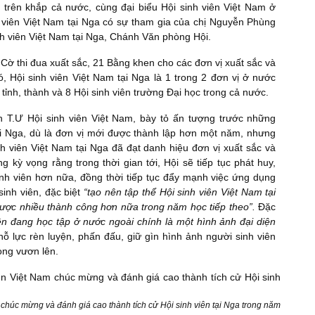
 trên khắp cả nước, cùng đại biểu Hội sinh viên Việt Nam ở
h viên Việt Nam tại Nga có sự tham gia của chị Nguyễn Phùng
 viên Việt Nam tại Nga, Chánh Văn phòng Hội.
ờ thi đua xuất sắc, 21 Bằng khen cho các đơn vị xuất sắc và
ó, Hội sinh viên Việt Nam tại Nga là 1 trong 2 đơn vị ở nước
tỉnh, thành và 8 Hội sinh viên trường Đại học trong cả nước.
h T.Ư Hội sinh viên Việt Nam, bày tỏ ấn tượng trước những
tại Nga, dù là đơn vị mới được thành lập hơn một năm, nhưng
nh viên Việt Nam tại Nga đã đạt danh hiệu đơn vị xuất sắc và
 kỳ vọng rằng trong thời gian tới, Hội sẽ tiếp tục phát huy,
inh viên hơn nữa, đồng thời tiếp tục đẩy mạnh việc ứng dụng
inh viên, đặc biệt
“tạo nên tập thể Hội sinh viên Việt Nam tại
ược nhiều thành công hơn nữa trong năm học tiếp theo”.
Đặc
iên đang học tập ở nước ngoài chính là một hình ảnh đại diện
nỗ lực rèn luyện, phấn đấu, giữ gìn hình ảnh người sinh viên
ọng vươn lên.
chúc mừng và đánh giá cao thành tích cử Hội sinh viên tại Nga trong năm