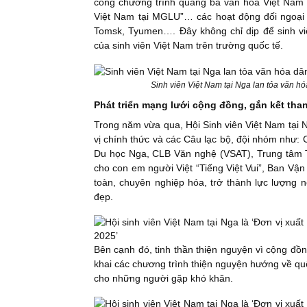
công chương trình quảng bá văn hóa Việt Nam 
Việt Nam tại MGLU”… các hoạt động đối ngoại v
Tomsk, Tyumen…. Đây không chỉ dịp để sinh viê
của sinh viên Việt Nam trên trường quốc tế.
Sinh viên Việt Nam tại Nga lan tỏa văn hó
Phát triển mạng lưới cộng đồng, gắn kết than
Trong năm vừa qua, Hội Sinh viên Việt Nam tại 
vị chính thức và các Câu lạc bộ, đội nhóm như
Du học Nga, CLB Văn nghệ (VSAT), Trung tâm T
cho con em người Việt “Tiếng Việt Vui”, Ban Vận 
toàn, chuyên nghiệp hóa, trở thành lực lượng n
đẹp.
Bên cạnh đó, tinh thần thiện nguyện vì cộng đồ
khai các chương trình thiện nguyện hướng về q
cho những người gặp khó khăn.