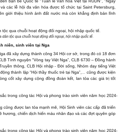
đến bạn bè Quốc tế “Tuần lễ Văn hóa Việt tại RUDN”, “Ngày
à các lễ hội đa văn hóa được tổ chức tại Saint Petersburg,
n giới thiệu hình ảnh đất nước mà còn khẳng định bản lĩnh
a dân tộc qua chuỗi hoạt động đối ngoại, hội nhập quốc tế.
h niên, sinh viên tại Nga
Nga đã xây dựng thành công 34 Hội cơ sở, trong đó có 18 đơn
: CLB Tình nguyện “Vòng tay Việt Nga”, CLB 6730 – Đồng hành
ruyền thông, CLB Hội nhập - Đời sống, Nhóm dạy tiếng Việt
động thành lập “Hội thầy thuốc trẻ tại Nga”,... cũng được kiện
òng cốt xây dựng cộng đồng đoàn kết, lan tỏa các giá trị tốt
ng cũng được lan tỏa mạnh mẽ, Hội Sinh viên các cấp đã triển
uê hương, chiến dịch hiến máu nhân đạo và các đợt quyên góp