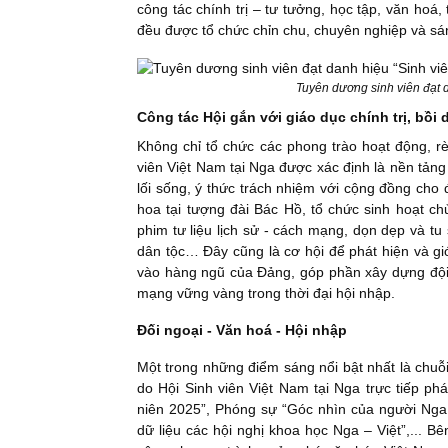
công tác chính trị – tư tưởng, học tập, văn hoá
đều được tổ chức chỉn chu, chuyên nghiệp và sá
Tuyên dương sinh viên đạt d
Công tác Hội gắn với giáo dục chính trị, bồi
Không chỉ tổ chức các phong trào hoạt động, rè
viên Việt Nam tại Nga được xác định là nền tảng
lối sống, ý thức trách nhiệm với cộng đồng cho
hoa tại tượng đài Bác Hồ, tổ chức sinh hoạt c
phim tư liệu lịch sử - cách mạng, dọn dẹp và tu
dân tộc… Đây cũng là cơ hội để phát hiện và gi
vào hàng ngũ của Đảng, góp phần xây dựng đội ng
mạng vững vàng trong thời đại hội nhập.
Đối ngoại - Văn hoá - Hội nhập
Một trong những điểm sáng nổi bật nhất là chuỗ
do Hội Sinh viên Việt Nam tại Nga trực tiếp ph
niên 2025”, Phóng sự “Góc nhìn của người Nga
dữ liệu các hội nghị khoa học Nga – Việt”,... B