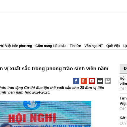
ời Việt bốn phương
Cẩm nang kiều bào
Tin tức
Văn học NT
Quê Việt
Lị
ơn vị xuất sắc trong phong trào sinh viên năm
Đ
Hội
viê
ức trao tặng Cờ thi đua tập thể xuất sắc cho 28 đơn vị tiêu
12
sinh viên năm học 2024-2025.
Tưn
Việt
10
Kết 
09