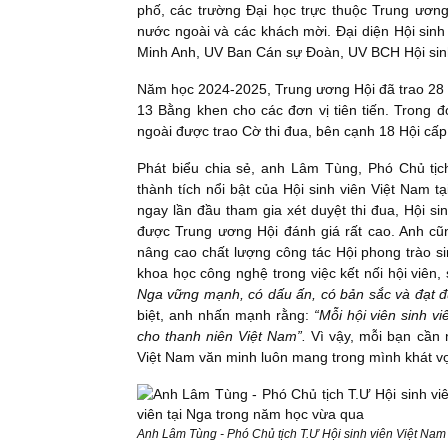
phố, các trường Đại học trực thuộc Trung ương
nước ngoài và các khách mời. Đại diện Hội sin
Minh Anh, UV Ban Cán sự Đoàn, UV BCH Hội sinh
Năm học 2024-2025, Trung ương Hội đã trao 28 C
13 Bằng khen cho các đơn vị tiên tiến. Trong đ
ngoài được trao Cờ thi đua, bên cạnh 18 Hội cấp 
Phát biểu chia sẻ, anh Lâm Tùng, Phó Chủ tịc
thành tích nổi bật của Hội sinh viên Việt Nam 
ngay lần đầu tham gia xét duyệt thi đua, Hội si
được Trung ương Hội đánh giá rất cao. Anh cũng
nâng cao chất lượng công tác Hội phong trào s
khoa học công nghệ trong việc kết nối hội viên, s
Nga vững mạnh, có dấu ấn, có bản sắc và đạt đ
biệt, anh nhấn mạnh rằng:
“Mỗi hội viên sinh v
cho thanh niên Việt Nam”.
Vì vậy, mỗi bạn cần 
Việt Nam văn minh luôn mang trong mình khát v
Anh Lâm Tùng - Phó Chủ tịch T.Ư Hội sinh viên Việt Nam 