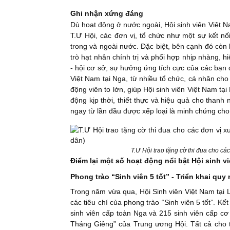
Ghi nhận xứng đáng
Dù hoạt động ở nước ngoài, Hội sinh viên Việt 
T.Ư Hội, các đơn vị, tổ chức như một sự kết nố
trong và ngoài nước. Đặc biệt, bên cạnh đó còn 
trò hạt nhân chính trị và phối hợp nhịp nhàng,
- hội cơ sở, sự hưởng ứng tích cực của các bạn 
Việt Nam tại Nga, từ nhiều tổ chức, cá nhân cho
động viên to lớn, giúp Hội sinh viên Việt Nam tạ
động kịp thời, thiết thực và hiệu quả cho thanh 
ngay từ lần đầu được xếp loại là minh chứng cho
T.Ư Hội trao tặng cờ thi đua cho cá
Điểm lại một số hoạt động nổi bật Hội sinh v
Phong trào “Sinh viên 5 tốt” - Triển khai q
Trong năm vừa qua, Hội Sinh viên Việt Nam tại
các tiêu chí của phong trào “Sinh viên 5 tốt”. K
sinh viên cấp toàn Nga và 215 sinh viên cấp cơ
Tháng Giêng” của Trung ương Hội. Tất cả cho t