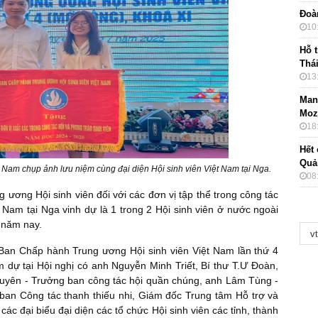
Đoà
10
Hỗ t
Thá
13
Mang
Moz
18
Hết 
Quả
t Nam chụp ảnh lưu niệm cùng đại diện Hội sinh viên Việt Nam tại Nga.
08
 ương Hội sinh viên đối với các đơn vị tập thể trong công tác
 Nam tại Nga vinh dự là 1 trong 2 Hội sinh viên ở nước ngoài
 năm nay.
 Ban Chấp hành Trung ương Hội sinh viên Việt Nam lần thứ 4
 dự tại Hội nghị có anh Nguyễn Minh Triết, Bí thư T.Ư Đoàn,
Nguyên - Trưởng ban công tác hội quần chúng, anh Lâm Tùng -
an Công tác thanh thiếu nhi, Giám đốc Trung tâm Hỗ trợ và
các đại biểu đại diện các tổ chức Hội sinh viên các tỉnh, thành