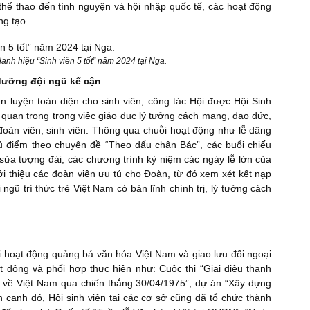
, thể thao đến tình nguyện và hội nhập quốc tế, các hoạt động
ng tạo.
anh hiệu “Sinh viên 5 tốt” năm 2024 tại Nga.
 dưỡng đội ngũ kế cận
n luyện toàn diện cho sinh viên, công tác Hội được Hội Sinh
 quan trọng trong việc giáo dục lý tưởng cách mạng, đạo đức,
 đoàn viên, sinh viên. Thông qua chuỗi hoạt động như lễ dâng
hủ điểm theo chuyên đề “Theo dấu chân Bác”, các buổi chiếu
 sửa tượng đài, các chương trình kỷ niệm các ngày lễ lớn của
ới thiệu các đoàn viên ưu tú cho Đoàn, từ đó xem xét kết nạp
ũ trí thức trẻ Việt Nam có bản lĩnh chính trị, lý tưởng cách
i hoạt động quảng bá văn hóa Việt Nam và giao lưu đối ngoại
át động và phối hợp thực hiện như: Cuộc thi “Giai điệu thanh
 về Việt Nam qua chiến thắng 30/04/1975”, dự án “Xây dựng
ên cạnh đó, Hội sinh viên tại các cơ sở cũng đã tổ chức thành