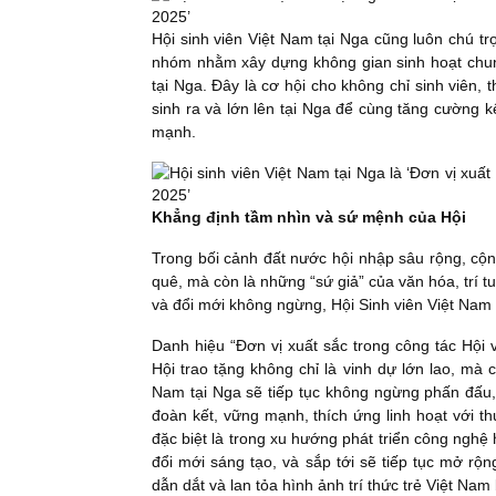
Hội sinh viên Việt Nam tại Nga cũng luôn chú tr
nhóm nhằm xây dựng không gian sinh hoạt chung
tại Nga. Đây là cơ hội cho không chỉ sinh viên, 
sinh ra và lớn lên tại Nga để cùng tăng cường k
mạnh.
Khẳng định tầm nhìn và sứ mệnh của Hội
Trong bối cảnh đất nước hội nhập sâu rộng, cộ
quê, mà còn là những “sứ giả” của văn hóa, trí 
và đổi mới không ngừng, Hội Sinh viên Việt Nam t
Danh hiệu “Đơn vị xuất sắc trong công tác Hội
Hội trao tặng không chỉ là vinh dự lớn lao, mà 
Nam tại Nga sẽ tiếp tục không ngừng phấn đấu,
đoàn kết, vững mạnh, thích ứng linh hoạt với thự
đặc biệt là trong xu hướng phát triển công nghệ h
đổi mới sáng tạo, và sắp tới sẽ tiếp tục mở rộn
dẫn dắt và lan tỏa hình ảnh trí thức trẻ Việt Nam