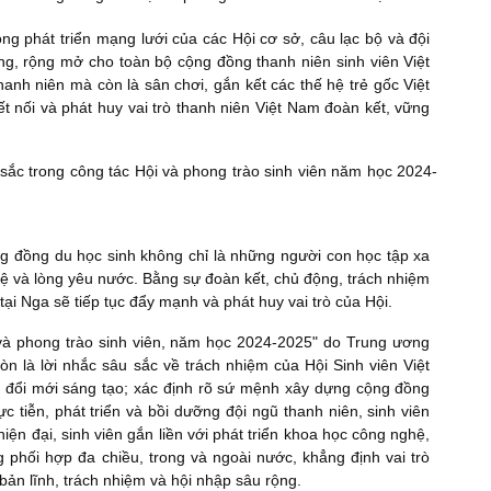
ọng phát triển mạng lưới của các Hội cơ sở, câu lạc bộ và đội
, rộng mở cho toàn bộ cộng đồng thanh niên sinh viên Việt
thanh niên mà còn là sân chơi, gắn kết các thế hệ trẻ gốc Việt
ết nối và phát huy vai trò thanh niên Việt Nam đoàn kết, vững
ng đồng du học sinh không chỉ là những người con học tập xa
tuệ và lòng yêu nước. Bằng sự đoàn kết, chủ động, trách nhiệm
ại Nga sẽ tiếp tục đẩy mạnh và phát huy vai trò của Hội.
 và phong trào sinh viên, năm học 2024-2025" do Trung ương
còn là lời nhắc sâu sắc về trách nhiệm của Hội Sinh viên Việt
 đổi mới sáng tạo; xác định rõ sứ mệnh xây dựng cộng đồng
c tiễn, phát triển và bồi dưỡng đội ngũ thanh niên, sinh viên
iện đại, sinh viên gắn liền với phát triển khoa học công nghệ,
g phối hợp đa chiều, trong và ngoài nước, khẳng định vai trò
 bản lĩnh, trách nhiệm và hội nhập sâu rộng.