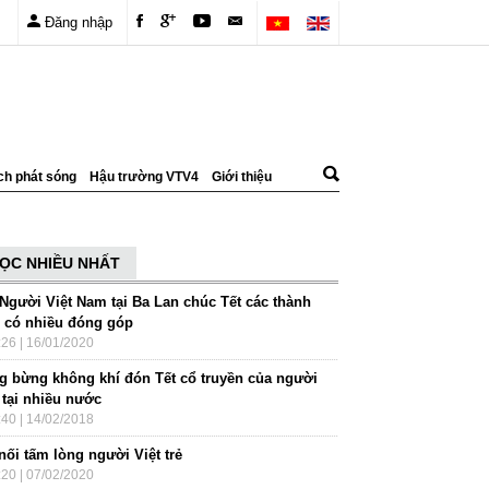
Đăng nhập
ch phát sóng
Hậu trường VTV4
Giới thiệu
ỌC NHIỀU NHẤT
 Người Việt Nam tại Ba Lan chúc Tết các thành
n có nhiều đóng góp
:26 | 16/01/2020
g bừng không khí đón Tết cổ truyền của người
 tại nhiều nước
:40 | 14/02/2018
nối tấm lòng người Việt trẻ
:20 | 07/02/2020