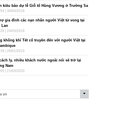
n kiều bào dự lễ Giỗ tổ Hùng Vương ở Trường Sa
:54 | 30/04/2018
rợ gia đình các nạn nhân người Việt tử vong tại
i Lan
:26 | 24/03/2019
 không khí Tết cổ truyền đến với người Việt tại
ambique
:39 | 26/01/2019
cách ly, nhiều khách nước ngoài nói sẽ trở lại
ng Nam
:05 | 21/03/2020