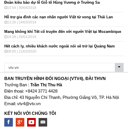
Đoàn kiều bào dự lễ Giỗ tổ Hùng Vương ở Trường Sa
10:54 | 30/04/2018
Hỗ trợ gia đình các nạn nhân người Việt tử vong tại Thái Lan
13:26 | 24/03/2019
Mang không khí Tết cổ truyền đến với người Việt tại Mozambique
18:39 | 26/01/2019
Hết cách ly, nhiều khách nước ngoài nói sẽ trở lại Quảng Nam
08:05 | 21/03/2020
BAN TRUYỀN HÌNH ĐỐI NGOẠI (VTV4), ĐÀI THVN
Trưởng Ban :
Trần Thị Thu Hà
Ðiện thoại: +8424 3771 4428
Địa chỉ: 43 Nguyễn Chí Thanh, Phường Giảng Võ, TP. Hà Nội
Email:
vtv4@vtv.vn
KẾT NỐI VỚI CHÚNG TÔI