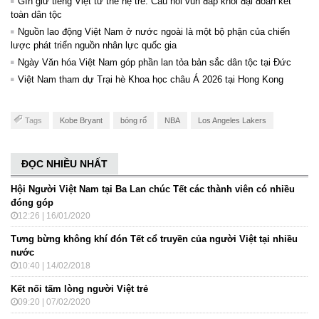
Gìn giữ tiếng Việt từ thế hệ trẻ: Cầu nối vun đắp khối đại đoàn kết
toàn dân tộc
Nguồn lao động Việt Nam ở nước ngoài là một bộ phận của chiến
lược phát triển nguồn nhân lực quốc gia
Ngày Văn hóa Việt Nam góp phần lan tỏa bản sắc dân tộc tại Đức ​
Việt Nam tham dự Trại hè Khoa học châu Á 2026 tại Hong Kong
Tags
Kobe Bryant
bóng rổ
NBA
Los Angeles Lakers
ĐỌC NHIỀU NHẤT
Hội Người Việt Nam tại Ba Lan chúc Tết các thành viên có nhiều
đóng góp
12:26 | 16/01/2020
Tưng bừng không khí đón Tết cổ truyền của người Việt tại nhiều
nước
10:40 | 14/02/2018
Kết nối tấm lòng người Việt trẻ
09:20 | 07/02/2020