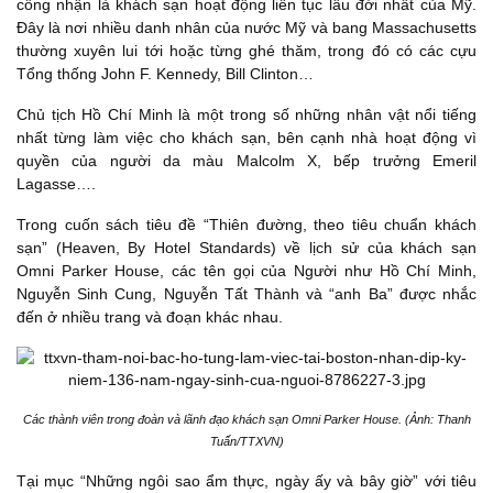
công nhận là khách sạn hoạt động liên tục lâu đời nhất của Mỹ.
Đây là nơi nhiều danh nhân của nước Mỹ và bang Massachusetts
thường xuyên lui tới hoặc từng ghé thăm, trong đó có các cựu
Tổng thống John F. Kennedy, Bill Clinton…
Chủ tịch Hồ Chí Minh là một trong số những nhân vật nổi tiếng
nhất từng làm việc cho khách sạn, bên cạnh nhà hoạt động vì
quyền của người da màu Malcolm X, bếp trưởng Emeril
Lagasse….
Trong cuốn sách tiêu đề “Thiên đường, theo tiêu chuẩn khách
sạn” (Heaven, By Hotel Standards) về lịch sử của khách sạn
Omni Parker House, các tên gọi của Người như Hồ Chí Minh,
Nguyễn Sinh Cung, Nguyễn Tất Thành và “anh Ba” được nhắc
đến ở nhiều trang và đoạn khác nhau.
Các thành viên trong đoàn và lãnh đạo khách sạn Omni Parker House. (Ảnh: Thanh
Tuấn/TTXVN)
Tại mục “Những ngôi sao ẩm thực, ngày ấy và bây giờ” với tiêu