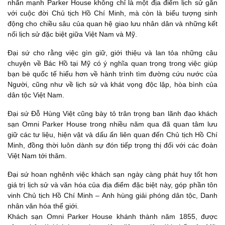
nhấn mạnh Parker House không chỉ là một địa điểm lịch sử gắn
với cuộc đời Chủ tịch Hồ Chí Minh, mà còn là biểu tượng sinh
động cho chiều sâu của quan hệ giao lưu nhân dân và những kết
nối lịch sử đặc biệt giữa Việt Nam và Mỹ.
Đại sứ cho rằng việc gìn giữ, giới thiệu và lan tỏa những câu
chuyện về Bác Hồ tại Mỹ có ý nghĩa quan trọng trong việc giúp
bạn bè quốc tế hiểu hơn về hành trình tìm đường cứu nước của
Người, cũng như về lịch sử và khát vọng độc lập, hòa bình của
dân tộc Việt Nam.
Đại sứ Đỗ Hùng Việt cũng bày tỏ trân trọng ban lãnh đạo khách
sạn Omni Parker House trong nhiều năm qua đã quan tâm lưu
giữ các tư liệu, hiện vật và dấu ấn liên quan đến Chủ tịch Hồ Chí
Minh, đồng thời luôn dành sự đón tiếp trọng thị đối với các đoàn
Việt Nam tới thăm.
Đại sứ hoan nghênh việc khách sạn ngày càng phát huy tốt hơn
giá trị lịch sử và văn hóa của địa điểm đặc biệt này, góp phần tôn
vinh Chủ tịch Hồ Chí Minh – Anh hùng giải phóng dân tộc, Danh
nhân văn hóa thế giới.
Khách sạn Omni Parker House khánh thành năm 1855, được